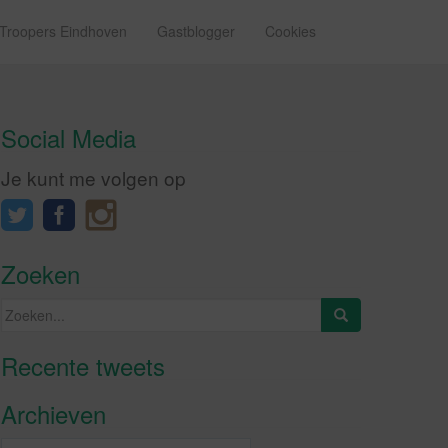
 Troopers Eindhoven
Gastblogger
Cookies
Social Media
Je kunt me volgen op
Zoeken
Zoeken
naar:
Recente tweets
Klik om marketing cookies te
accepteren en deze inhoud in te
Archieven
schakelen