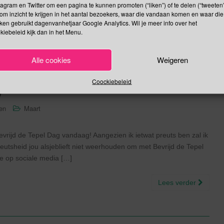
Lees verder
tagram en Twitter om een pagina te kunnen promoten (“liken”) of te delen (“tweeten”
om inzicht te krijgen in het aantal bezoekers, waar die vandaan komen en waar die
kken gebruikt dagenvanhetjaar Google Analytics. Wil je meer info over het
kiebeleid kijk dan in het Menu.
Alle cookies
Weigeren
Tepel Dag | Dag van de
Coockiebeleid
y
sen
Maart
Bevrijd de Tepel Dag vandaag! Aangezien ik ietwat preuts ben zal ik
reutsheid jou alsjeblieft niet weerhouden om met Bevrijd de Tepel
e op sociale media […]
Lees verder