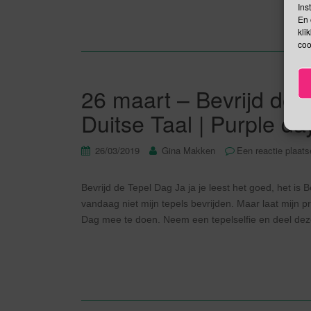
Ins
En 
kli
coo
26 maart – Bevrijd de 
Duitse Taal | Purple da
26/03/2019
Gina Makken
Een reactie plaat
Bevrijd de Tepel Dag Ja ja je leest het goed, het is 
vandaag niet mijn tepels bevrijden. Maar laat mijn p
Dag mee te doen. Neem een tepelselfie en deel dez