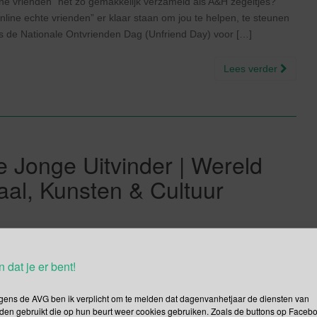
line vrienden” net zo gemakkelijk verzameld als A&H zegeltjes?
nline echte vrienden” er klaar staan om jou te helpen, te steunen
is de Nationale Ontvrienden Dag (Unfriend Day) voor […]
Lees verder
e Jonge Uitvinder | Wereld
aal, Kunsten & Cultuur
der is de dag waarop we alle jonge uitvinders toejuichen omdat
n dat je er bent!
olwassenen bij elkaar. Kid Investors’ Day hoopt ook andere
blijven. De datum van 17 januari is niet random gekozen, […]
gens de AVG ben ik verplicht om te melden dat dagenvanhetjaar de diensten van
den gebruikt die op hun beurt weer cookies gebruiken. Zoals de buttons op Faceb