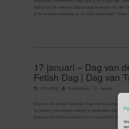
Nationale Ontvrienden Dag Ben jij zo’n type die “on
Heb je jezelf weleens afgevraagd hoeveel van die “o
of te troosten wanneer je ze écht nodig hebt? Daar 
17 januari – Dag van d
Fetish Dag | Dag van T
17/01/2020
Gina Makken
Januari
Dag van de Jonge Uitvinder Dag van de Jonge Uitvin
Fij
ze betere oplossingen weten te bedenken dan alle v
jongeren te enthousiasmeren om creatief te zijn/ te 
Vol
der