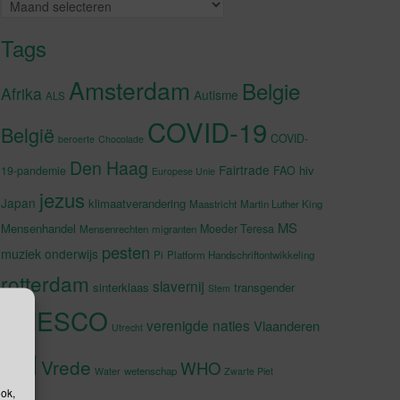
Archieven
Tags
Amsterdam
Belgie
Afrika
Autisme
ALS
COVID-19
België
COVID-
beroerte
Chocolade
Den Haag
Fairtrade
hiv
19-pandemie
FAO
Europese Unie
jezus
Japan
klimaatverandering
Maastricht
Martin Luther King
MS
Mensenhandel
Moeder Teresa
Mensenrechten
migranten
pesten
muziek
onderwijs
Pi
Platform Handschriftontwikkeling
rotterdam
slavernij
sinterklaas
transgender
Stem
UNESCO
verenigde naties
Vlaanderen
Utrecht
VN
Vrede
WHO
wetenschap
Water
Zwarte Piet
ook,