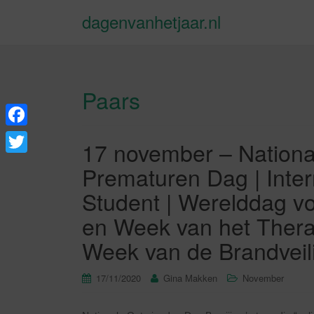
dagenvanhetjaar.nl
Paars
F
17 november – Nationa
a
T
Prematuren Dag | Inte
c
w
Student | Werelddag vo
e
i
en Week van het Thera
b
t
Week van de Brandveil
o
t
o
e
17/11/2020
Gina Makken
November
k
r