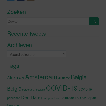
Zoeken
Zoeken
naar:
Recente tweets
Klik om marketing cookies te
accepteren en deze inhoud in te
Archieven
schakelen
Archieven
Tags
Amsterdam
Belgie
Afrika
Autisme
ALS
COVID-19
België
COVID-19-
beroerte
Chocolade
Den Haag
Fairtrade
Japan
hiv
pandemie
FAO
Europese Unie
jezus