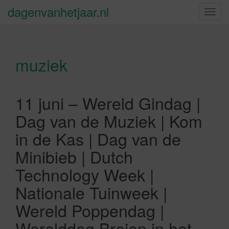
dagenvanhetjaar.nl
S
c
h
a
muziek
k
e
l
n
11 juni – Wereld Gindag |
a
Dag van de Muziek | Kom
v
i
in de Kas | Dag van de
g
Minibieb | Dutch
a
t
Technology Week |
i
Nationale Tuinweek |
e
Wereld Poppendag |
Werelddag Breien in het