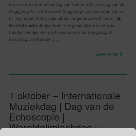
Foto voor banner afkomstig van Natuur & Milieu Dag van de
Doggybag Als ik het woord “doggybag” zie staan dan schiet
bij mij meteen het grapje uit de vorige eeuw te binnen. Kijk,
lieve kijkbuiskindertjes toen ik nog een kleine Gina was
hadden we niet van die hippe namen als doggybag of
foodybag. We hadden […]
Lees verder
1 oktober – Internationale
Muziekdag | Dag van de
Echoscopie |
Wereldglimlachdag |