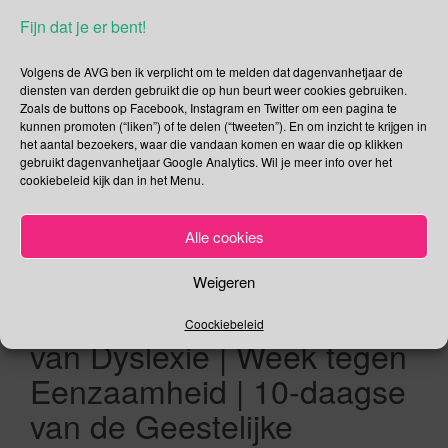
Europese Dag van
Fijn dat je er bent!
Stichtingen en Donoren |
Dag van de Escaperoom |
Volgens de AVG ben ik verplicht om te melden dat dagenvanhetjaar de
diensten van derden gebruikt die op hun beurt weer cookies gebruiken.
Wereld Netelroosdag |
Zoals de buttons op Facebook, Instagram en Twitter om een pagina te
kunnen promoten (“liken”) of te delen (“tweeten”). En om inzicht te krijgen in
Nationale dag voor Jezelf |
het aantal bezoekers, waar die vandaan komen en waar die op klikken
gebruikt dagenvanhetjaar Google Analytics. Wil je meer info over het
Internationale Ouderendag
cookiebeleid kijk dan in het Menu.
| Wereld Vegetarismedag |
Alle cookies
Nationale Ouderendag |
Internationale Koffiedag |
Weigeren
Wereld Sake Dag | Week
Coockiebeleid
van Dyslexie | Week tegen
Eenzaamheid | 10-daagse
van de Geestelijke