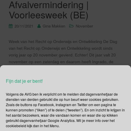
Afvalvermindering |
Voorleesweek (BE)
20/11/2021
Gina Makken
November
Week van het Recht op Onderwijs en Ontwikkeling De Dag
van het Recht op Onderwijs en Ontwikkeling wordt sinds
vorig jaar op 20 november gevierd. Echter! Dit jaar valt 20
november op een zaterdag en daarom heeft Ingrado, de
initiatiefnemer van deze dag, besloten om afgelopen week
informatief en gevarieerd programma samen te stellen. En
Fijn dat je er bent!
[…]
Volgens de AVG ben ik verplicht om te melden dat dagenvanhetjaar de
Lees verder
diensten van derden gebruikt die op hun beurt weer cookies gebruiken.
Zoals de buttons op Facebook, Instagram en Twitter om een pagina te
kunnen promoten (“liken”) of te delen (“tweeten”). En om inzicht te krijgen in
het aantal bezoekers, waar die vandaan komen en waar die op klikken
gebruikt dagenvanhetjaar Google Analytics. Wil je meer info over het
cookiebeleid kijk dan in het Menu.