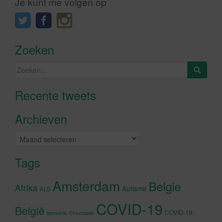
Je kunt me volgen op
Zoeken
Zoeken
naar:
Recente tweets
Klik om marketing cookies te
accepteren en deze inhoud in te
Archieven
schakelen
Archieven
Tags
Amsterdam
Belgie
Afrika
Autisme
ALS
COVID-19
België
COVID-19-
beroerte
Chocolade