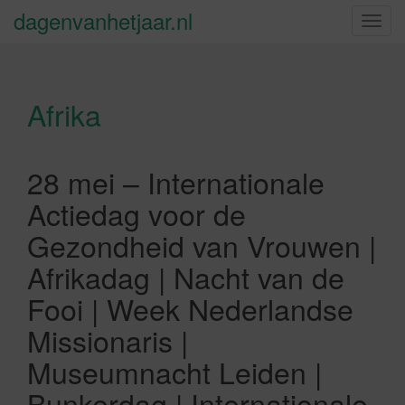
dagenvanhetjaar.nl
S
c
h
a
Afrika
k
e
l
n
28 mei – Internationale
a
Actiedag voor de
v
i
Gezondheid van Vrouwen |
g
Afrikadag | Nacht van de
a
t
Fooi | Week Nederlandse
i
Missionaris |
e
Museumnacht Leiden |
Bunkerdag | Internationale