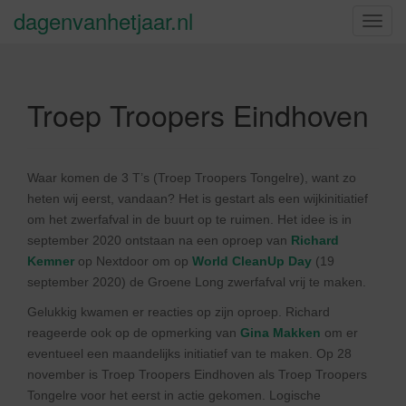
dagenvanhetjaar.nl
S
c
h
a
Troep Troopers Eindhoven
k
e
l
n
Waar komen de 3 T’s (Troep Troopers Tongelre), want zo
a
heten wij eerst, vandaan? Het is gestart als een wijkinitiatief
v
om het zwerfafval in de buurt op te ruimen. Het idee is in
i
september 2020 ontstaan na een oproep van
Richard
g
Kemner
op Nextdoor om op
World Cle
anUp Day
(19
a
september 2020) de Groene Long zwerfafval vrij te maken.
t
Gelukkig kwamen er reacties op zijn oproep. Richard
i
reageerde ook op de opmerking van
Gina Makken
om er
e
eventueel een maandelijks initiatief van te maken. Op 28
november is Troep Troopers Eindhoven als Troep Troopers
Tongelre voor het eerst in actie gekomen. Logische