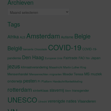
Archieven
schakelen
Archieven
Tags
Amsterdam
Belgie
Afrika
Autisme
ALS
COVID-19
België
COVID-19-
beroerte
Chocolade
Den Haag
Fairtrade
Japan
hiv
pandemie
FAO
Europese Unie
jezus
klimaatverandering
Maastricht
Martin Luther King
MS
muziek
Mensenhandel
Moeder Teresa
Mensenrechten
migranten
pesten
onderwijs
Pi
Platform Handschriftontwikkeling
rotterdam
slavernij
sinterklaas
transgender
Stem
UNESCO
verenigde naties
Vlaanderen
Utrecht