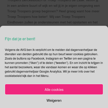
Troopers Berckelbosch of Troep Troopers de Laak. Woon jij
in een andere buurt of wijk en wil jij in je eigen omgeving een
Troep Troopers groep beginnen? Heel graag want hoe meer
Troep Troopers hoe beter! Wij van Troep Troopers
Eindhoven zullen je ondersteunen met het opstarten en het
verstrekken van materialen.
Troep Troopers Tongelre en de
Fijn dat je er bent!
avondklokrellen
Volgens de AVG ben ik verplicht om te melden dat dagenvanhetjaar de
diensten van derden gebruikt die op hun beurt weer cookies gebruiken.
Op zondag 24 januari 2021 brak de hel los in ons Eindhoven.
Zoals de buttons op Facebook, Instagram en Twitter om een pagina te
De binnenstad werd overspoeld door “demonstranten” of
kunnen promoten (“liken”) of te delen (“tweeten”). En om inzicht te krijgen in
mensen die “een kop koffie kwamen drinken”. De beelden
het aantal bezoekers, waar die vandaan komen en waar die op klikken
gebruikt dagenvanhetjaar Google Analytics. Wil je meer info over het
van die zondag zal ik niet snel vergeten. Na deze
cookiebeleid kijk dan in het Menu.
avondklokrellen leek de binnenstad wel op een
oorlogsgebied. In onze app-groep werd het idee gelanceerd
om op maandagochtend de Ergon te gaan helpen om de
Alle cookies
binnenstad puinvrij te maken. Om 09.00 waren een aantal 3
T’ers op het stationsplein klaar om aan de gang te gaan. Mijn
Weigeren
oproep op social media en die van andere resulteerden in