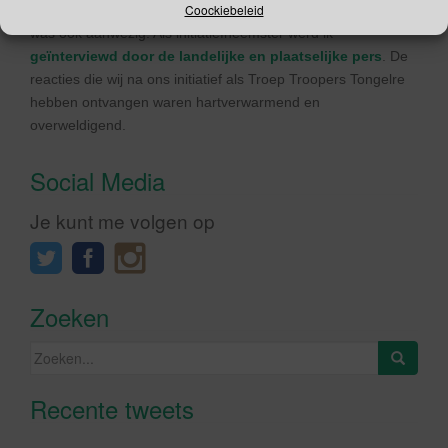
Coockiebeleid
een ploeg van minimaal 40 vrijwilligers. De (landelijke) pers
was ook aanwezig. Als initiatiefneemster werd ik
geïnterviewd door de landelijke en plaatselijke pers
. De
reacties die wij na ons initiatief als Troep Troopers Tongelre
hebben ontvangen waren hartverwarmend en
overweldigend.
Social Media
Je kunt me volgen op
Zoeken
Zoeken
naar:
Recente tweets
Klik om marketing cookies te
accepteren en deze inhoud in te