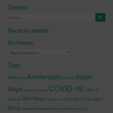
Zoeken
Zoeken
naar:
Recente tweets
Klik om marketing cookies te
accepteren en deze inhoud in te
Archieven
schakelen
Archieven
Tags
Amsterdam
Belgie
Afrika
Autisme
ALS
COVID-19
België
COVID-19-
beroerte
Chocolade
Den Haag
Fairtrade
Japan
hiv
pandemie
FAO
Europese Unie
jezus
klimaatverandering
Maastricht
Martin Luther King