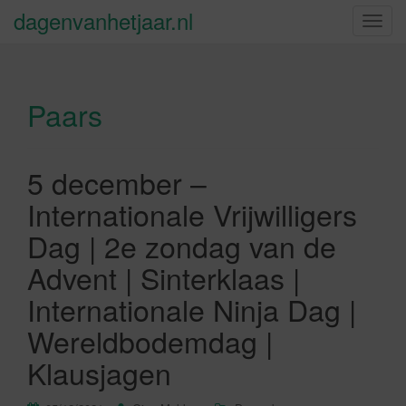
dagenvanhetjaar.nl
S
c
h
a
Paars
k
e
l
n
5 december –
a
Internationale Vrijwilligers
v
i
Dag | 2e zondag van de
g
Advent | Sinterklaas |
a
t
Internationale Ninja Dag |
i
Wereldbodemdag |
e
Klausjagen