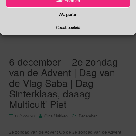
Alle cookies
onder de indruk van het werk van Moeder Teresa […]
Weigeren
Lees verder
Coockiebeleid
6 december – 2e zondag
van de Advent | Dag van
de Vlag Saba | Dag
Sinterklaas, daaag
Multiculti Piet
06/12/2020
Gina Makken
December
2e zondag van de Advent Op de 2e zondag van de Advent