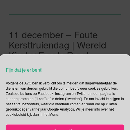
11 december – Foute
Kersttruiendag | Wereld
Kinder Fonds Dag |
Internationale dag van de
Fijn dat je er bent!
Bergen | Paarse Vrijdag
Volgens de AVG ben ik verplicht om te melden dat dagenvanhetjaar de
11/12/2020
Gina Makken
December
diensten van derden gebruikt die op hun beurt weer cookies gebruiken.
Zoals de buttons op Facebook, Instagram en Twitter om een pagina te
kunnen promoten (“liken”) of te delen (“tweeten”). En om inzicht te krijgen in
Wereld Kinder Fonds Dag Joseph Lam is de oprichter en
het aantal bezoekers, waar die vandaan komen en waar die op klikken
president van het World’s Children’s Fund (WCF) en initiator
gebruikt dagenvanhetjaar Google Analytics. Wil je meer info over het
cookiebeleid kijk dan in het Menu.
van Wereld Kinder Fonds Dag. Op 24-jarige leeftijd bezocht
hij samen met zijn moeder Nora Lam (een Chinese
evangelist) Moeder Teresa in Calcutta (India). Hij was zo