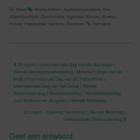
a
wi
,
,
,
Maart
#ParityAtWork
Apothekersassistent
Bos
c
tt
,
,
,
,
,
Clusterhoofdpijn
Discriminatie
ingenieur
Kleuren
Nowruz
e
er
,
,
,
.
.
Poëzie
Poppenspel
Racisme
Stemmen
Permalink
b
o
o
Berichtnavigatie
k
20 maart – Internationale Dag van de Astrologie |
Wereld Mondgezondheidsdag | Meatout | Begin van de
lente | Internationale Dag van de Francofonie |
Internationale Dag van het Geluk | Wereld
Huismussendag | Wereldverteldag | Wereldtheaterdag
voor Kinderen en Jongeren | Wereld Kikkerdag
22 maart – Opening Keukenhof | Wereld Waterdag |
Internationale Zeehondendag
Geef een antwoord