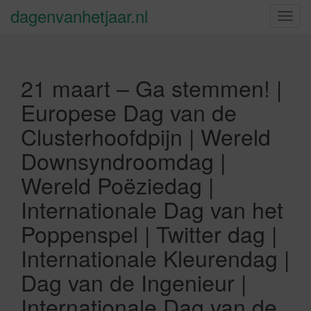
dagenvanhetjaar.nl
S
c
h
a
21 maart – Ga stemmen! |
k
e
Europese Dag van de
l
Clusterhoofdpijn | Wereld
n
a
Downsyndroomdag |
v
Wereld Poëziedag |
i
g
Internationale Dag van het
a
Poppenspel | Twitter dag |
t
i
Internationale Kleurendag |
e
Dag van de Ingenieur |
Internationale Dag van de