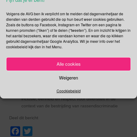
Wereld Poëziedag
(vanuit UNESCO) draait om het
belang van het vrije (poëtische) woord
Volgens de AVG ben ik verplicht om te melden dat dagenvanhetjaar de
Internationale Dag van de Alleenstaande Ouder
diensten van derden gebruikt die op hun beurt weer cookies gebruiken.
welke alleenstaande ouder geef jij een compliment?
Zoals de buttons op Facebook, Instagram en Twitter om een pagina te
Internationale Dag van het Bos
thema 2018: “maak
kunnen promoten (“liken”) of te delen (“tweeten”). En om inzicht te krijgen in
het aantal bezoekers, waar die vandaan komen en waar die op klikken
de steden groener, gezonder en vrolijker om in te
gebruikt dagenvanhetjaar Google Analytics. Wil je meer info over het
leven”
cookiebeleid kijk dan in het Menu.
Internationale Kleurendag
gaat dieper in op het
belang van kleuren in ons leven
Alle cookies
Internationale Dag van het Poppenspel
poppenspel
en figurentheater op de bres voor mensenrechten,
Weigeren
vrijheid, vrede en wederzijds begrip
Internationale Dag tegen Racisme en
Coockiebeleid
Discriminatie
2018 thema: bevordering van tolerantie,
inclusie, eenheid en respect voor diversiteit in de
context van de bestrijding van rassendiscriminatie
Deel dit bericht
F
T