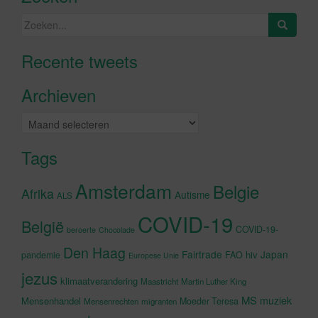
Zoeken
naar:
Recente tweets
Klik om marketing cookies te
accepteren en deze inhoud in te
Archieven
schakelen
Archieven
Tags
Amsterdam
Belgie
Afrika
Autisme
ALS
COVID-19
België
COVID-19-
beroerte
Chocolade
Den Haag
Fairtrade
Japan
hiv
pandemie
FAO
Europese Unie
jezus
klimaatverandering
Maastricht
Martin Luther King
MS
muziek
Mensenhandel
Moeder Teresa
Mensenrechten
migranten