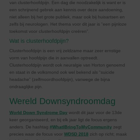
van clusterhoofdpijn. Een dag die noodzakelijk is want er is
een schrijnend gebrek aan kennis over deze aandoening,
niet alleen bij het grote publiek, maar ook bij huisartsen en
zelfs bij neurologen. Het thema voor dit jaar is “een pijnloze
toekomst voor clusterhoofdpijn creëren”.
Wat is clusterhoofdpijn?
Clusterhoofdpijn is een vrij zeldzame maar zeer ernstige
vorm van hoofdpijn die in aanvallen optreedt.
Clusterhoofdpijn wordt ook neuralgie van Horton genoemd
en staat in de volksmond ook wel bekend als “suicide
headache” (zelfmoordhoofdpijn), vanwege de bijna
ondraaglijke pijn.
Wereld Downsyndroomdag
World Down Syndrome Day
wordt dit jaar voor de 13de
keer georganiseerd, en bij elk jaar ligt de focus ergens
anders. De hashtag
#WhatIBringToMyCommunity
zegt
precies waar de focus voor
WDSD 2018
zich op richt; maak