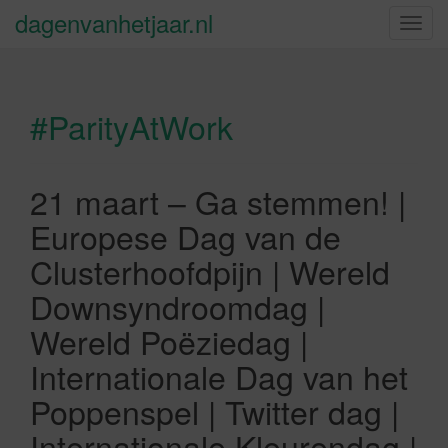
dagenvanhetjaar.nl
S
c
h
a
#ParityAtWork
k
e
l
n
21 maart – Ga stemmen! |
a
Europese Dag van de
v
i
Clusterhoofdpijn | Wereld
g
Downsyndroomdag |
a
t
Wereld Poëziedag |
i
Internationale Dag van het
e
Poppenspel | Twitter dag |
Internationale Kleurendag |