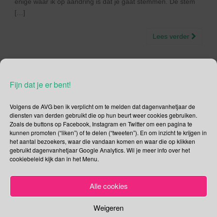
enige waar ik op aandring is dat je gaat stemmen. De stem
[…]
Lees verder
Fijn dat je er bent!
11 januari – Dag van
Volgens de AVG ben ik verplicht om te melden dat dagenvanhetjaar de
Gelijkheid op het Werk
diensten van derden gebruikt die op hun beurt weer cookies gebruiken.
Zoals de buttons op Facebook, Instagram en Twitter om een pagina te
kunnen promoten (“liken”) of te delen (“tweeten”). En om inzicht te krijgen in
11/01/2018
Gina Makken
Een reactie plaatsen
het aantal bezoekers, waar die vandaan komen en waar die op klikken
Januari
gebruikt dagenvanhetjaar Google Analytics. Wil je meer info over het
cookiebeleid kijk dan in het Menu.
Internationale Dag van Gelijkheid op het Werk De
Alle cookies
Internationale Dag van Gelijkheid op het Werk is een jaarlijks
terugkerende dag. Het is een dag om stil te staan bij het
Weigeren
belang van gelijkheid op de werkplek. Wij verschillen van