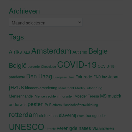
accepteren en deze inhoud in te
Archieven
schakelen
Archieven
Tags
Amsterdam
Belgie
Afrika
Autisme
ALS
COVID-19
België
COVID-19-
beroerte
Chocolade
Den Haag
Fairtrade
Japan
hiv
pandemie
FAO
Europese Unie
jezus
klimaatverandering
Maastricht
Martin Luther King
MS
muziek
Mensenhandel
Moeder Teresa
Mensenrechten
migranten
pesten
onderwijs
Pi
Platform Handschriftontwikkeling
rotterdam
slavernij
sinterklaas
transgender
Stem
UNESCO
verenigde naties
Vlaanderen
Utrecht