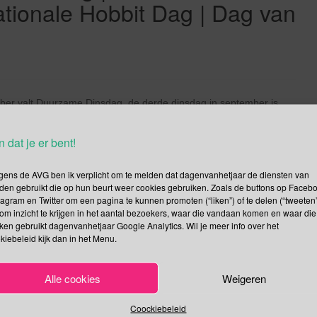
tionale Hobbit Dag | Dag van
mber valt Duurzame Dinsdag, de derde dinsdag in september is
door een specialist in koffie en koffieautomaten op de vierde
iseerd. Blijft de tweede dinsdag in september open, wie vult dit
n dat je er bent!
gens de AVG ben ik verplicht om te melden dat dagenvanhetjaar de diensten van
Lees verder
den gebruikt die op hun beurt weer cookies gebruiken. Zoals de buttons op Faceb
tagram en Twitter om een pagina te kunnen promoten (“liken”) of te delen (“tweeten”
om inzicht te krijgen in het aantal bezoekers, waar die vandaan komen en waar die
kken gebruikt dagenvanhetjaar Google Analytics. Wil je meer info over het
kiebeleid kijk dan in het Menu.
le Koffiedag | FH Dag |
Alle cookies
Weigeren
week | Dag van de
Coockiebeleid