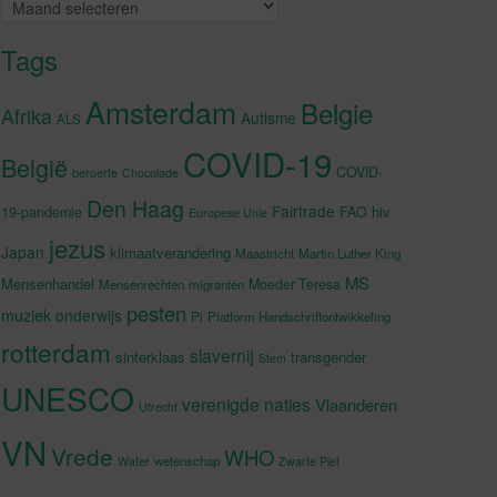
Archieven
Tags
Amsterdam
Belgie
Afrika
Autisme
ALS
COVID-19
België
COVID-
beroerte
Chocolade
Den Haag
Fairtrade
hiv
19-pandemie
FAO
Europese Unie
jezus
Japan
klimaatverandering
Maastricht
Martin Luther King
MS
Mensenhandel
Moeder Teresa
Mensenrechten
migranten
pesten
muziek
onderwijs
Pi
Platform Handschriftontwikkeling
rotterdam
slavernij
sinterklaas
transgender
Stem
UNESCO
verenigde naties
Vlaanderen
Utrecht
VN
Vrede
WHO
wetenschap
Water
Zwarte Piet