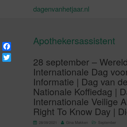
dagenvanhetjaar.nl
Apothekersassistent
F
28 september – Wereld
a
T
Internationale Dag voo
c
w
Informatie | Dag van d
e
i
Nationale Koffiedag | 
b
t
Internationale Veilige 
o
t
Right To Know Day | D
o
e
k
r
28/09/2021
Gina Makken
September