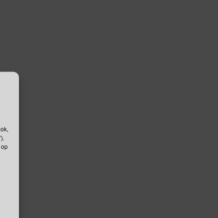
ook,
).
 op