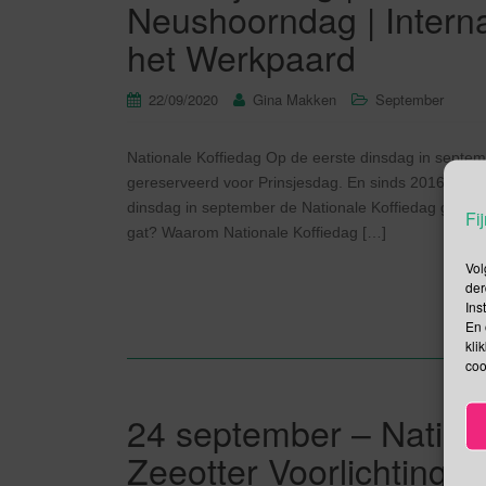
Neushoorndag | Interna
het Werkpaard
22/09/2020
Gina Makken
September
Nationale Koffiedag Op de eerste dinsdag in septe
gereserveerd voor Prinsjesdag. En sinds 2016 wordt 
dinsdag in september de Nationale Koffiedag georgan
Fij
gat? Waarom Nationale Koffiedag […]
Vol
der
Ins
En 
kli
coo
24 september – Nationa
Zeeotter Voorlichtings