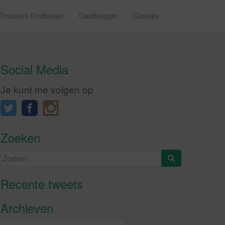
 Troopers Eindhoven
Gastblogger
Cookies
Social Media
Je kunt me volgen op
Zoeken
Zoeken
naar:
Recente tweets
Klik om marketing cookies te
accepteren en deze inhoud in te
Archieven
schakelen