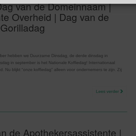
 Dag van de Domeinnaam |
te Overheid | Dag van de
Gorilladag
ember hebben we Duurzame Dinsdag, de derde dinsdag in
dag in september is het Nationale Koffiedag! Internationaal
. Nu blijkt “onze koffiedag” alleen voor ondernemers te zijn. Zij
Lees verder
n de Apothekersassistente |