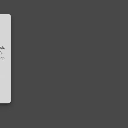
ook,
).
 op