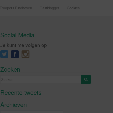
 Troopers Eindhoven
Gastblogger
Cookies
Social Media
Je kunt me volgen op
Zoeken
Zoeken
naar:
Recente tweets
Klik om marketing cookies te
accepteren en deze inhoud in te
Archieven
schakelen