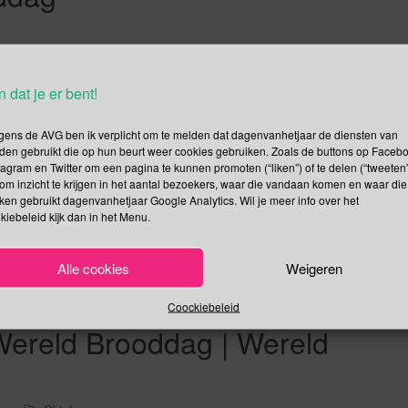
voor de eerste keer Internationale Pronouns Day georganiseerd.
n dat je er bent!
persoonlijk (binaire) voornaamwoord. Wat wordt bedoeld met een
 personen aanduidt. Dat zijn: ik, je, jij, jou, me, mij, u, hij, zij,
gens de AVG ben ik verplicht om te melden dat dagenvanhetjaar de diensten van
den gebruikt die op hun beurt weer cookies gebruiken. Zoals de buttons op Faceb
tagram en Twitter om een pagina te kunnen promoten (“liken”) of te delen (“tweeten”
om inzicht te krijgen in het aantal bezoekers, waar die vandaan komen en waar die
Lees verder
kken gebruikt dagenvanhetjaar Google Analytics. Wil je meer info over het
kiebeleid kijk dan in het Menu.
Alle cookies
Weigeren
dseldag | Internationale Dag
Coockiebeleid
Wereld Brooddag | Wereld