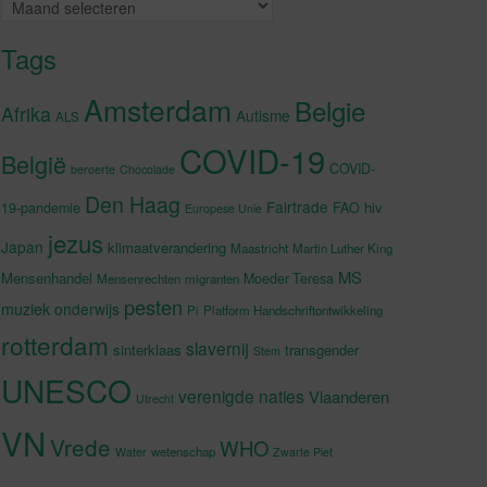
Archieven
Tags
Amsterdam
Belgie
Afrika
Autisme
ALS
COVID-19
België
COVID-
beroerte
Chocolade
Den Haag
Fairtrade
hiv
19-pandemie
FAO
Europese Unie
jezus
Japan
klimaatverandering
Maastricht
Martin Luther King
MS
Mensenhandel
Moeder Teresa
Mensenrechten
migranten
pesten
muziek
onderwijs
Pi
Platform Handschriftontwikkeling
rotterdam
slavernij
sinterklaas
transgender
Stem
UNESCO
verenigde naties
Vlaanderen
Utrecht
VN
Vrede
WHO
wetenschap
Water
Zwarte Piet