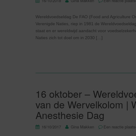
16/10/2018
Gina Makken
Een reactie plaat
Wereldvoedseldag De FAO (Food and Agriculture Or
Verenigde Naties, riep in 1981 de Wereldvoedseldag
staat en er wereldwijd aandacht voor voedselzekerh
Naties zich tot doel om in 2030 […]
16 oktober – Wereldvoe
van de Wervelkolom | 
Anesthesie Dag
16/10/2017
Gina Makken
Een reactie plaat