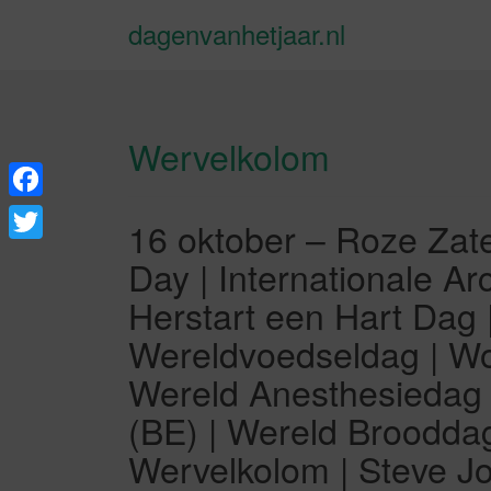
dagenvanhetjaar.nl
Wervelkolom
F
16 oktober – Roze Zate
a
T
Day | Internationale A
c
w
Herstart een Hart Dag 
e
i
Wereldvoedseldag | Wor
b
t
Wereld Anesthesiedag
o
t
(BE) | Wereld Brooddag
o
e
k
Wervelkolom | Steve J
r