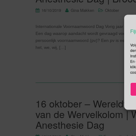
16/10/2019
Gina Makken
Oktober
Internationale Voornaamwoord Dag Vorig jaar werd 
Fij
Een dag waarop aandacht wordt gevraagd voor het 
persoonlijk voornaamwoord (pv)? Een pv is een woord dat
Vol
het, we, wij, […]
der
Ins
En 
kli
coo
16 oktober – Wereldvoe
van de Wervelkolom | 
Anesthesie Dag