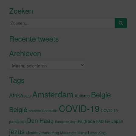
Zoeken
Zoeken
naar:
Recente tweets
Klik om marketing cookies te
accepteren en deze inhoud in te
Archieven
schakelen
Archieven
Tags
Amsterdam
Belgie
Afrika
Autisme
ALS
COVID-19
België
COVID-19-
beroerte
Chocolade
Den Haag
Fairtrade
Japan
hiv
pandemie
FAO
Europese Unie
jezus
klimaatverandering
Maastricht
Martin Luther King