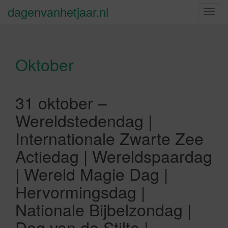
dagenvanhetjaar.nl
S
c
h
a
Oktober
k
e
l
n
31 oktober –
a
Wereldstedendag |
v
i
Internationale Zwarte Zee
g
Actiedag | Wereldspaardag
a
t
| Wereld Magie Dag |
i
Hervormingsdag |
e
Nationale Bijbelzondag |
Dag van de Stilte |