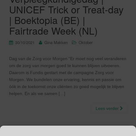
UNICEF Trick or Treat-day
| Boektopia (BE) |
Fairtrade Week (NL)
30/10/2021
Gina Makken
Oktober
Dag van de Zorg voor Morgen “Er moet nog veel veranderen
om de zorg van morgen goed te kunnen blijven uitvoeren.
Daarom is Fundis gestart met de campagne Zorg voor
Morgen. We bundelen onze ervaring, kennis en passie om
óók in de toekomst onze cliënten zo goed mogelijk te blijven
helpen. En als we samen […]
Lees verder