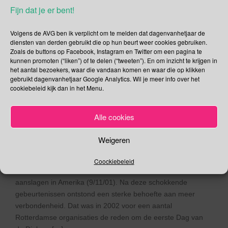
Fijn dat je er bent!
29 oktober – Week van de
Volgens de AVG ben ik verplicht om te melden dat dagenvanhetjaar de
Dialoog | Frankenstein
diensten van derden gebruikt die op hun beurt weer cookies gebruiken.
Friday | Wereld Maki Dag |
Zoals de buttons op Facebook, Instagram en Twitter om een pagina te
kunnen promoten (“liken”) of te delen (“tweeten”). En om inzicht te krijgen in
Wereld Psoriasis Dag |
het aantal bezoekers, waar die vandaan komen en waar die op klikken
gebruikt dagenvanhetjaar Google Analytics. Wil je meer info over het
Internationale Internet Dag
cookiebeleid kijk dan in het Menu.
| Wereld Beroertedag
Alle cookies
29/10/2021
Gina Makken
Oktober
Weigeren
Week van de Dialoog Vandaag gaat de Week van de Dialoog
Coockiebeleid
van start. De week is ontstaan uit een initiatief na de
aanslagen in Amerika (9/11/01). Na deze schokkende
gebeurtenissen ontstond een sterke behoefte aan meer
verbondenheid. Dat was in 2002 voor een aantal
Rotterdamse organisaties de reden om de eerste Dag van