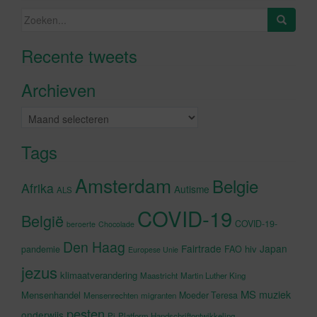
Zoeken
naar:
Recente tweets
Klik om marketing cookies te
accepteren en deze inhoud in te
Archieven
schakelen
Archieven
Tags
Amsterdam
Belgie
Afrika
Autisme
ALS
COVID-19
België
COVID-19-
beroerte
Chocolade
Den Haag
Fairtrade
Japan
hiv
pandemie
FAO
Europese Unie
jezus
klimaatverandering
Maastricht
Martin Luther King
MS
muziek
Mensenhandel
Moeder Teresa
Mensenrechten
migranten
pesten
onderwijs
Pi
Platform Handschriftontwikkeling