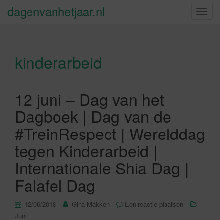
dagenvanhetjaar.nl
S
c
h
a
kinderarbeid
k
e
l
n
12 juni – Dag van het
a
Dagboek | Dag van de
v
i
#TreinRespect | Werelddag
g
tegen Kinderarbeid |
a
t
Internationale Shia Dag |
i
Falafel Dag
e
12/06/2018
Gina Makken
Een reactie plaatsen
Juni