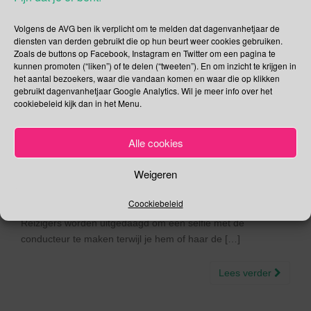
Kinderarbeid |
Volgens de AVG ben ik verplicht om te melden dat dagenvanhetjaar de
Internationale Shia Dag |
diensten van derden gebruikt die op hun beurt weer cookies gebruiken.
Wereld Vleesvrije Dag
Zoals de buttons op Facebook, Instagram en Twitter om een pagina te
kunnen promoten (“liken”) of te delen (“tweeten”). En om inzicht te krijgen in
het aantal bezoekers, waar die vandaan komen en waar die op klikken
12/06/2017
Gina Makken
Een reactie plaatsen
gebruikt dagenvanhetjaar Google Analytics. Wil je meer info over het
cookiebeleid kijk dan in het Menu.
Juni
Alle cookies
Dag van de #TreinRespect In 2015 werd de
Facebookpagina TreinRespect opgericht door een vijftal
Weigeren
studenten van de Academie voor Popcultuur. Met de slogan
“Schud de conducteur de hand” willen de studenten
Coockiebeleid
wederzijds respect creëren tussen reiziger en treinpersoneel.
Reizigers worden uitgedaagd om een selfie met de
conducteur te maken terwijl je hem of haar de […]
Lees verder