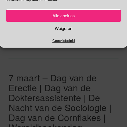
te staat bij de belangrijke rol en dito bijdrage van huisartsen
in de gezondheidszorg. Jij en ik verkeren in de positie dat
Alle cookies
gemiddeld gezien de Nederlandse huisarts op ongeveer één
[…]
Weigeren
Lees verder
Coockiebeleid
7 maart – Dag van de
Erectie | Dag van de
Doktersassistente | De
Nacht van de Sociologie |
Dag van de Cornflakes |