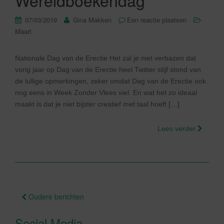
Wereldboekendag
07/03/2019
Gina Makken
Een reactie plaatsen
Maart
Nationale Dag van de Erectie Het zal je niet verbazen dat
vorig jaar op Dag van de Erectie heel Twitter stijf stond van
de lullige opmerkingen, zeker omdat Dag van de Erectie ook
nog eens in Week Zonder Vlees viel. En wat het zo ideaal
maakt is dat je niet bijster creatief met taal hoeft […]
Lees verder
Berichtnavigatie
Oudere berichten
Social Media