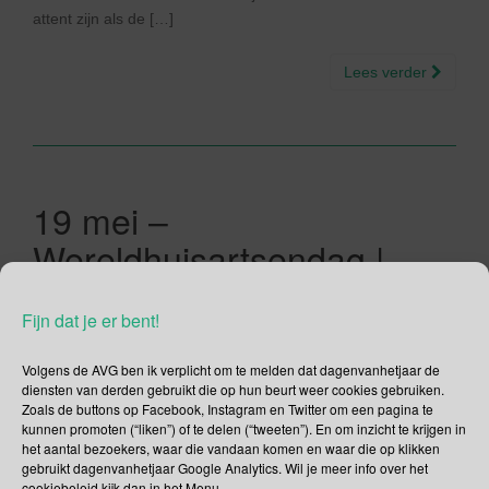
attent zijn als de […]
Lees verder
19 mei –
Wereldhuisartsendag |
Wereld IBD-dag | Aids
Fijn dat je er bent!
Candlelight Memorial
Volgens de AVG ben ik verplicht om te melden dat dagenvanhetjaar de
19/05/2019
Gina Makken
Mei
diensten van derden gebruikt die op hun beurt weer cookies gebruiken.
Zoals de buttons op Facebook, Instagram en Twitter om een pagina te
kunnen promoten (“liken”) of te delen (“tweeten”). En om inzicht te krijgen in
Wereldhuisartsendag In 2010 heeft de internationale
het aantal bezoekers, waar die vandaan komen en waar die op klikken
huisartsenorganisatie WONCA 19 mei uitgeroepen tot World
gebruikt dagenvanhetjaar Google Analytics. Wil je meer info over het
Family Doctor Day. Eén keer per jaar een dag waarop je stil
cookiebeleid kijk dan in het Menu.