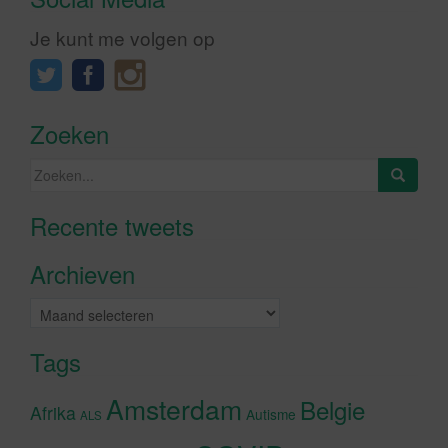
Je kunt me volgen op
Zoeken
Zoeken
naar:
Recente tweets
Klik om marketing cookies te
accepteren en deze inhoud in te
Archieven
schakelen
Archieven
Tags
Amsterdam
Belgie
Afrika
Autisme
ALS