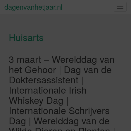
dagenvanhetjaar.nl
S
c
h
a
Huisarts
k
e
l
n
3 maart – Werelddag van
a
het Gehoor | Dag van de
v
i
Doktersassistent |
g
Internationale Irish
a
t
Whiskey Dag |
i
Internationale Schrijvers
e
Dag | Werelddag van de
Wilde Dieren en Planten |