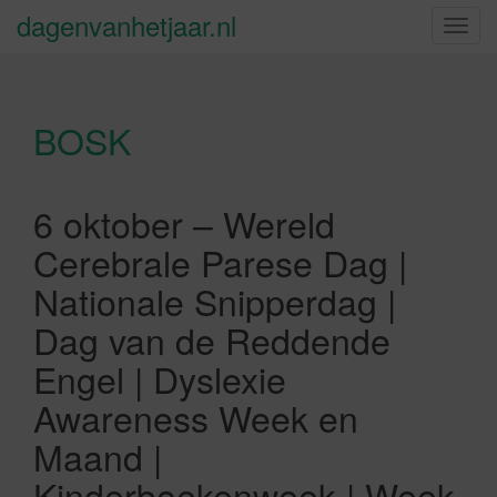
dagenvanhetjaar.nl
S
c
h
a
BOSK
k
e
l
n
6 oktober – Wereld
a
Cerebrale Parese Dag |
v
i
Nationale Snipperdag |
g
Dag van de Reddende
a
t
Engel | Dyslexie
i
Awareness Week en
e
Maand |
Kinderboekenweek | Week