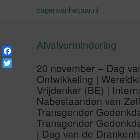
dagenvanhetjaar.nl
Afvalvermindering
F
20 november – Dag van
a
T
Ontwikkeling | Wereldk
c
w
Vrijdenker (BE) | Inter
e
i
Nabestaanden van Zelf
b
t
Transgender Gedenkdag
o
t
Transgender Gedenkdag 
o
e
k
| Dag van de Drankenh
r