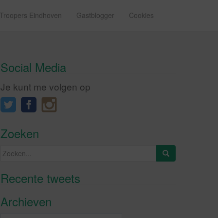
 Troopers Eindhoven
Gastblogger
Cookies
Social Media
Je kunt me volgen op
Zoeken
Zoeken
naar:
Recente tweets
Klik om marketing cookies te
accepteren en deze inhoud in te
Archieven
schakelen