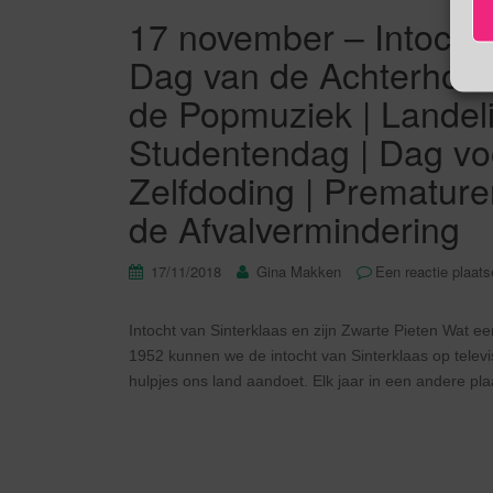
17 november – Intocht S
Dag van de Achterhoek
de Popmuziek | Landeli
Studentendag | Dag v
Zelfdoding | Prematur
de Afvalvermindering
17/11/2018
Gina Makken
Een reactie plaat
Intocht van Sinterklaas en zijn Zwarte Pieten Wat een 
1952 kunnen we de intocht van Sinterklaas op televi
hulpjes ons land aandoet. Elk jaar in een andere pla