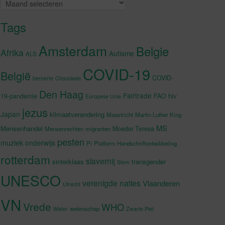
Archieven
Tags
Amsterdam
Belgie
Afrika
Autisme
ALS
COVID-19
België
COVID-
beroerte
Chocolade
Den Haag
Fairtrade
hiv
19-pandemie
FAO
Europese Unie
jezus
Japan
klimaatverandering
Maastricht
Martin Luther King
MS
Mensenhandel
Moeder Teresa
Mensenrechten
migranten
pesten
muziek
onderwijs
Pi
Platform Handschriftontwikkeling
rotterdam
slavernij
sinterklaas
transgender
Stem
UNESCO
verenigde naties
Vlaanderen
Utrecht
VN
Vrede
WHO
wetenschap
Water
Zwarte Piet