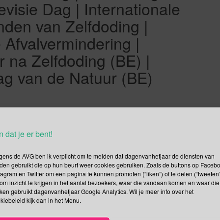
evisie Dag | Internationale
den van Zelfdoding |
Afvalvermindering |
 na Zelfdoding (BE) |
ag van de Natuur (BE)
Hello Day) is ontstaan als een reactie op het conflict tussen
n dat je er bent!
roorlog genoemd. Waarom was er oorlog? Op de Joodse feestdag
yrië Israël aan. Dat deden ze om eerder verloren gebieden […]
gens de AVG ben ik verplicht om te melden dat dagenvanhetjaar de diensten van
den gebruikt die op hun beurt weer cookies gebruiken. Zoals de buttons op Faceb
Lees verder
tagram en Twitter om een pagina te kunnen promoten (“liken”) of te delen (“tweeten”
om inzicht te krijgen in het aantal bezoekers, waar die vandaan komen en waar die
kken gebruikt dagenvanhetjaar Google Analytics. Wil je meer info over het
kiebeleid kijk dan in het Menu.