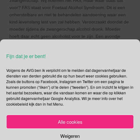
zwangerschap. Wij noemen het FAS, maar waar staat dat
voor? FAS staat voor Foetaal Alcohol Syndroom. Dit is een
onherstelbare en niet te behandelen aandoening waar een
kind levenslang last van zal hebben. Veroorzaakt doordat de
moeder tijdens de zwangerschap alcohol dronk. Moeder
hoeft daar echt geen alcoholist voor te zijn. Een avondje
drinken kan al genoeg zijn om de ongeboren baby
levenslang met neurologische afwijkingen,
Fijn dat je er bent!
gezichtsafwijkingen, gedragsafwijkingen, vertraagde groei
en/of met verstandelijke – en fysieke beperkingen op te
Volgens de AVG ben ik verplicht om te melden dat dagenvanhetjaar de
zadelen. Kan me niet voorstellen dat je dat op je geweten wilt
diensten van derden gebruikt die op hun beurt weer cookies gebruiken.
hebben!
Zoals de buttons op Facebook, Instagram en Twitter om een pagina te
kunnen promoten (“liken”) of te delen (“tweeten”). En om inzicht te krijgen in
Wat zijn de (mogelijke) kenmerken van FAS(D)
het aantal bezoekers, waar die vandaan komen en waar die op klikken
bij de geboorte?
gebruikt dagenvanhetjaar Google Analytics. Wil je meer info over het
cookiebeleid kijk dan in het Menu.
afgeplat gezicht
platte neusbrug, neus die enigszins omhoog staat
overhangende oogleden
Alle cookies
ogen staan iets verder uit elkaar
ogen lijken kleiner
Weigeren