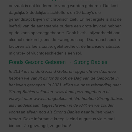
oorzaak is dat kinderen te vroeg worden geboren. Dat kost
dagelijks 2 dodelijke slachtoffers en 10 baby’s die
gehandicapt blijven of chronisch ziek. En het ergste is dat de
leefstijl van de aanstaande ouders een grote invloed hebben
op de kans op vroeggeboorte. Denk hierbij bijvoorbeeld aan
alcohol drinken tijdens de zwangerschap. Daarnaast spelen
factoren als leefsituatie, geletterdheid, de financiële situatie,
migratie- of vluchtgeschiedenis een rol.
Fonds Gezond Geboren → Strong Babies
In 2014 is Fonds Gezond Geboren opgericht en daarmee
hebben we vanuit dit fonds ook de Dag van de Geboorte in
het leven geroepen. In 2021 willen we onze rebranding naar
Strong Babies voltooien. www.fondsgezondgeboren.nl
verwijst naar www.strongbabies.nl, We hebben Strong Babies
als handelsnaam bijgeschreven in de KVK en we zouden
voortaan alleen nog als Strong Babies naar buiten willen
treden.
Deze informatie kreeg ik eind augustus via e-mail
binnen. Zo gevraagd, zo gedaan!