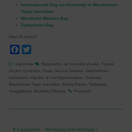
Internationale Dag om Onderwijs te Beschermen
Tegen Aanvallen
Wonderful Weirdos Day
Teddyberen Dag
Deel dit bericht
F
T
a
wi
,
,
September
Babysterfte
de financiële situatie
Foetaal
c
tt
,
,
,
Alcohol Syndroom
Fonds Gezond Geboren
Geletterdheid
e
er
,
,
leefsituatie
migratie- of vluchtgeschiedenis
Onderwijs
,
,
,
Beschermen Tegen Aanvallen
Strong Babies
Teddybeer
b
,
.
.
Vroeggeborte
Wonderful Weirdos
Permalink
o
o
k
Berichtnavigatie
8 september – Werelddag Oriëntatielopen |