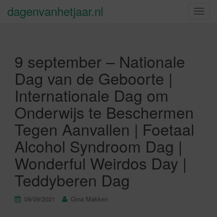
dagenvanhetjaar.nl
S
c
h
a
9 september – Nationale
k
e
Dag van de Geboorte |
l
Internationale Dag om
n
a
Onderwijs te Beschermen
v
Tegen Aanvallen | Foetaal
i
g
Alcohol Syndroom Dag |
a
Wonderful Weirdos Day |
t
i
Teddyberen Dag
e
09/09/2021
Gina Makken