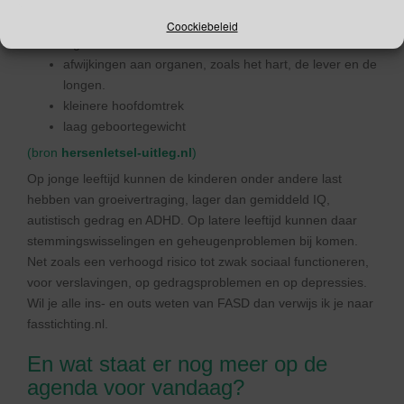
rechte en smalle bovenlip
terugwijkende kaak en kleine kin
Coockiebeleid
lage oren
afwijkingen aan organen, zoals het hart, de lever en de
longen.
kleinere hoofdomtrek
laag geboortegewicht
(bron
hersenletsel-uitleg.nl
)
Op jonge leeftijd kunnen de kinderen onder andere last
hebben van groeivertraging, lager dan gemiddeld IQ,
autistisch gedrag en ADHD. Op latere leeftijd kunnen daar
stemmingswisselingen en geheugenproblemen bij komen.
Net zoals een verhoogd risico tot zwak sociaal functioneren,
voor verslavingen, op gedragsproblemen en op depressies.
Wil je alle ins- en outs weten van FASD dan verwijs ik je naar
fasstichting.nl.
En wat staat er nog meer op de
agenda voor vandaag?