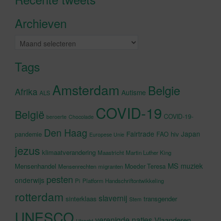
accepteren en deze inhoud in te
Archieven
schakelen
Archieven
Tags
Amsterdam
Belgie
Afrika
Autisme
ALS
COVID-19
België
COVID-19-
beroerte
Chocolade
Den Haag
Fairtrade
Japan
hiv
pandemie
FAO
Europese Unie
jezus
klimaatverandering
Maastricht
Martin Luther King
MS
muziek
Mensenhandel
Moeder Teresa
Mensenrechten
migranten
pesten
onderwijs
Pi
Platform Handschriftontwikkeling
rotterdam
slavernij
sinterklaas
transgender
Stem
UNESCO
verenigde naties
Vlaanderen
Utrecht