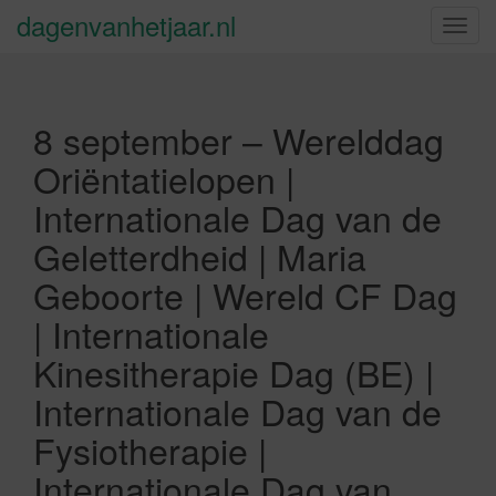
dagenvanhetjaar.nl
S
c
h
a
8 september – Werelddag
k
e
Oriëntatielopen |
l
Internationale Dag van de
n
a
Geletterdheid | Maria
v
Geboorte | Wereld CF Dag
i
g
| Internationale
a
Kinesitherapie Dag (BE) |
t
i
Internationale Dag van de
e
Fysiotherapie |
Internationale Dag van