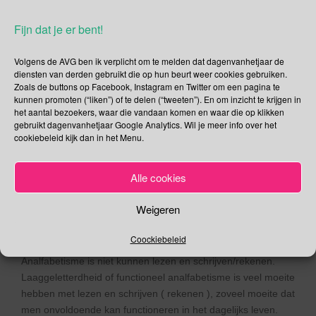
computer thuisonderwijs te kunnen volgen.
Fijn dat je er bent!
Waarom is geletterdheid zo belangrijk?
Een analfabeet of laaggeletterde heeft een forse achterstand
Volgens de AVG ben ik verplicht om te melden dat dagenvanhetjaar de
diensten van derden gebruikt die op hun beurt weer cookies gebruiken.
in de maatschappij. Een forse achterstand met lezen,
Zoals de buttons op Facebook, Instagram en Twitter om een pagina te
schrijven en/of rekenen. Waardoor het gebruik van een
kunnen promoten (“liken”) of te delen (“tweeten”). En om inzicht te krijgen in
computer of een smartphone moeilijk is of zelfs onmogelijk.
het aantal bezoekers, waar die vandaan komen en waar die op klikken
De consequentie? Een grotere kans op werkloosheid en
gebruikt dagenvanhetjaar Google Analytics. Wil je meer info over het
cookiebeleid kijk dan in het Menu.
daardoor afhankelijk te worden van een sociale uitkering.
Gevoeliger voor nepnieuws en meer kans om bedot, misleid
of verkeerd geïnformeerd te worden. Daarom is onderwijs zo
Alle cookies
belangrijk. Wat ik ook nog wil benadrukken is dat vroegtijdig
schoolverlaten gevolgen heeft voor de rest van het leven.
Weigeren
Wat is het verschil tussen analfabetisme en
laaggeletterdheid?
Coockiebeleid
Analfabetisme is niet kunnen lezen en schrijven/rekenen.
Laaggeletterdheid of functioneel analfabetisme is veel moeite
hebben met lezen en schrijven ( rekenen ), zoveel moeite dat
men onvoldoende kan functioneren in het dagelijks leven.