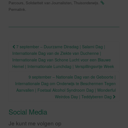
,
,
.
Parcours
Solidariteit van Journalisten
Thuisonderwijs
b
.
Permalink
o
o
k
Berichtnavigatie
7 september – Duurzame Dinsdag | Salami Dag |
Internationale Dag van de Ziekte van Duchenne |
Internationale Dag van Schone Lucht voor een Blauwe
Hemel | Internationale Lunchdag | Verspillingsvrije Week
9 september – Nationale Dag van de Geboorte |
Internationale Dag om Onderwijs te Beschermen Tegen
Aanvallen | Foetaal Alcohol Syndroom Dag | Wonderful
Weirdos Day | Teddyberen Dag
Social Media
Je kunt me volgen op