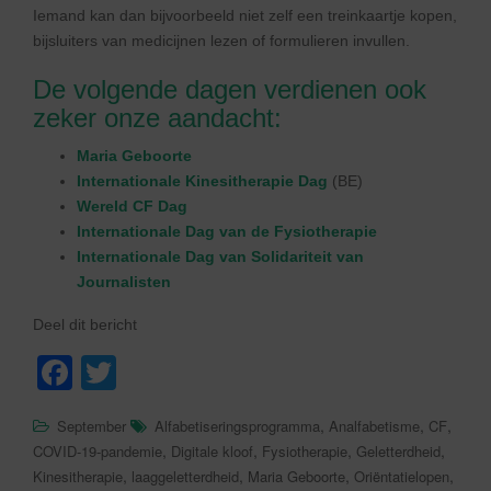
Iemand kan dan bijvoorbeeld niet zelf een treinkaartje kopen,
bijsluiters van medicijnen lezen of formulieren invullen.
De volgende dagen verdienen ook
zeker onze aandacht:
Maria Geboorte
Internationale Kinesitherapie Dag
(BE)
Wereld CF Dag
Internationale Dag van de Fysiotherapie
Internationale Dag van Solidariteit van
Journalisten
Deel dit bericht
F
T
a
wi
,
,
,
September
Alfabetiseringsprogramma
Analfabetisme
CF
c
tt
,
,
,
,
COVID-19-pandemie
Digitale kloof
Fysiotherapie
Geletterdheid
e
er
,
,
,
,
Kinesitherapie
laaggeletterdheid
Maria Geboorte
Oriëntatielopen