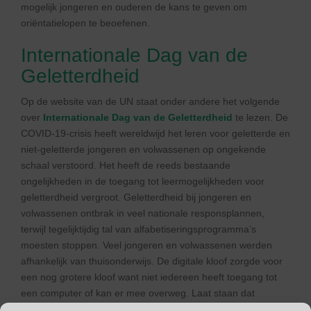
mogelijk jongeren en ouderen de kans te geven om
oriëntatielopen te beoefenen.
Internationale Dag van de
Geletterdheid
Op de website van de UN staat onder andere het volgende
over
Internationale Dag van de Geletterdheid
te lezen. De
COVID-19-crisis heeft wereldwijd het leren voor geletterde en
niet-geletterde jongeren en volwassenen op ongekende
schaal verstoord. Het heeft de reeds bestaande
ongelijkheden in de toegang tot leermogelijkheden voor
geletterdheid vergroot. Geletterdheid bij jongeren en
volwassenen ontbrak in veel nationale responsplannen,
terwijl tegelijktijdig tal van alfabetiseringsprogramma’s
moesten stoppen. Veel jongeren en volwassenen werden
afhankelijk van thuisonderwijs. De digitale kloof zorgde voor
een nog grotere kloof want niet iedereen heeft toegang tot
een computer of kan er mee overweg. Laat staan dat
iedereen elektriciteit heeft. Toch wel een dingetje om via de