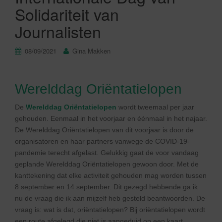
Solidariteit van
Journalisten
08/09/2021
Gina Makken
Werelddag Oriëntatielopen
De
Werelddag Oriëntatielopen
wordt tweemaal per jaar
gehouden. Eenmaal in het voorjaar en éénmaal in het najaar.
De Werelddag Oriëntatielopen van dit voorjaar is door de
organisatoren en haar partners vanwege de COVID-19-
pandemie terecht afgelast. Gelukkig gaat de voor vandaag
geplande Werelddag Oriëntatielopen gewoon door. Met de
kanttekening dat elke activiteit gehouden mag worden tussen
8 september en 14 september. Dit gezegd hebbende ga ik
nu de vraag die ik aan mijzelf heb gesteld beantwoorden. De
vraag is: wat is dat, oriëntatielopen? Bij oriëntatielopen wordt
een route afgelegd die niet is aangeduid op een kaart.