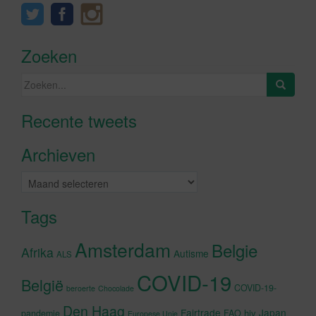
Zoeken
Zoeken
naar:
Recente tweets
Klik om marketing cookies te
accepteren en deze inhoud in te
Archieven
schakelen
Archieven
Tags
Amsterdam
Belgie
Afrika
Autisme
ALS
COVID-19
België
COVID-19-
beroerte
Chocolade
Den Haag
Fairtrade
Japan
hiv
pandemie
FAO
Europese Unie