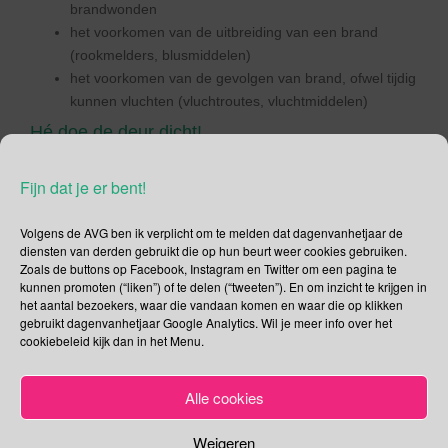
brandwonden
het voorkomen van de uitbreiding van een brand
(rookmelders, blusmiddelen)
het voorkomen van de gevolgen van brand, ofwel tijdig
kunnen vluchten (vluchtroutes, vluchtmiddelen)
Hé doe de deur dicht!
Uit onderzoek* komt naar voren dat het sluiten van de
Fijn dat je er bent!
binnendeuren een positief effect heeft op de tijd die je hebt
om jezelf tijdens een woningbrand in veiligheid te brengen.
Volgens de AVG ben ik verplicht om te melden dat dagenvanhetjaar de
Ook staat in dat onderzoek* te lezen dat 70% van de
diensten van derden gebruikt die op hun beurt weer cookies gebruiken.
woningen een rookmelder heeft maar dat slechts 45% van
Zoals de buttons op Facebook, Instagram en Twitter om een pagina te
die rookmelders ook werkt en dat slechts 35% op de juiste
kunnen promoten (“liken”) of te delen (“tweeten”). En om inzicht te krijgen in
plek hangt én werkt.
het aantal bezoekers, waar die vandaan komen en waar die op klikken
gebruikt dagenvanhetjaar Google Analytics. Wil je meer info over het
*onderzoeksrapport van de Brandweeracademie “Gebrand op inzicht”
cookiebeleid kijk dan in het Menu.
Ik heb een brandende vraag: waar is de Nationale
Rookmelderdag gebleven?
Alle cookies
Deel dit bericht
Weigeren