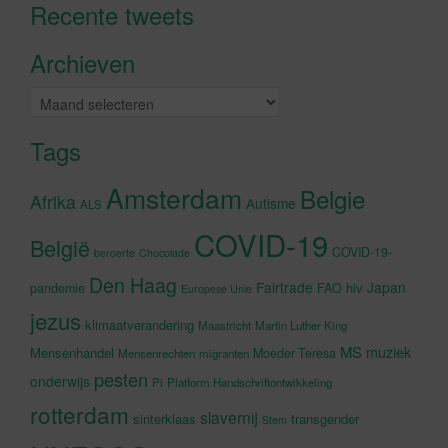
Recente tweets
Klik om marketing cookies te
accepteren en deze inhoud in te
Archieven
schakelen
Archieven
Tags
Amsterdam
Belgie
Afrika
Autisme
ALS
COVID-19
België
COVID-19-
beroerte
Chocolade
Den Haag
Fairtrade
Japan
hiv
pandemie
FAO
Europese Unie
jezus
klimaatverandering
Maastricht
Martin Luther King
MS
muziek
Mensenhandel
Moeder Teresa
Mensenrechten
migranten
pesten
onderwijs
Pi
Platform Handschriftontwikkeling
rotterdam
slavernij
sinterklaas
transgender
Stem