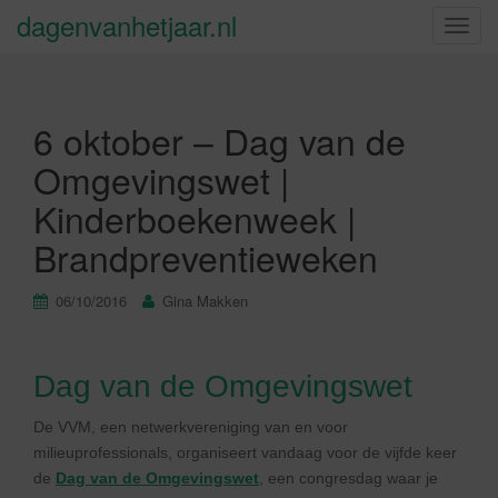
dagenvanhetjaar.nl
S
c
h
a
6 oktober – Dag van de
k
e
Omgevingswet |
l
Kinderboekenweek |
n
a
Brandpreventieweken
v
i
06/10/2016
Gina Makken
g
a
t
Dag van de Omgevingswet
i
e
De VVM, een netwerkvereniging van en voor
milieuprofessionals, organiseert vandaag voor de vijfde keer
de
Dag van de Omgevingswet
, een congresdag waar je