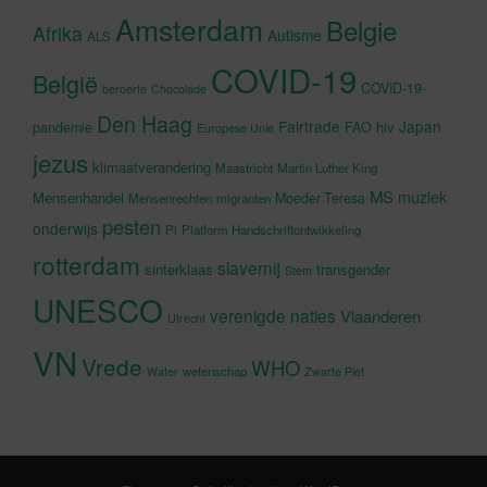
Amsterdam
Belgie
Afrika
Autisme
ALS
COVID-19
België
COVID-19-
beroerte
Chocolade
Den Haag
Fairtrade
Japan
hiv
pandemie
FAO
Europese Unie
jezus
klimaatverandering
Maastricht
Martin Luther King
MS
muziek
Mensenhandel
Moeder Teresa
Mensenrechten
migranten
pesten
onderwijs
Pi
Platform Handschriftontwikkeling
rotterdam
slavernij
sinterklaas
transgender
Stem
UNESCO
verenigde naties
Vlaanderen
Utrecht
VN
Vrede
WHO
wetenschap
Water
Zwarte Piet