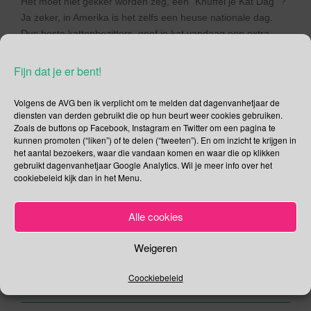
Het moet niet gekker worden zeg, een “Knuffel je Kat Dag ”?
Ja zeker, in Amerika is het zelfs een heuse nationale dag.
Dus beste kattenbezitters, geef je kat vandaag een extra
knuffel, maak er een leuke foto van en deel hem met de
wereld.
Fijn dat je er bent!
Heb je geen kat? Dan kun je altijd nog naar het
kattencafé
Volgens de AVG ben ik verplicht om te melden dat dagenvanhetjaar de
Kopjes
in Amsterdam gaan, daar lopen acht katten rond die
diensten van derden gebruikt die op hun beurt weer cookies gebruiken.
wel in zijn voor een knuffel. Om teleurstellingen te
Zoals de buttons op Facebook, Instagram en Twitter om een pagina te
voorkomen word je aangeraden om van tevoren te
kunnen promoten (“liken”) of te delen (“tweeten”). En om inzicht te krijgen in
het aantal bezoekers, waar die vandaan komen en waar die op klikken
reserveren.
gebruikt dagenvanhetjaar Google Analytics. Wil je meer info over het
cookiebeleid kijk dan in het Menu.
Deel dit bericht
F
T
Alle cookies
a
wi
,
,
,
,
,
Juni
Bouw
Groningen
kat
Kinderslachtoffers
Kunst
Weigeren
c
tt
,
,
.
.
Oma
Opa
wetenschap
Permalink
e
er
Coockiebeleid
b