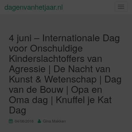
dagenvanhetjaar.nl
S
c
h
a
4 juni – Internationale Dag
k
e
voor Onschuldige
l
Kinderslachtoffers van
n
a
Agressie | De Nacht van
v
Kunst & Wetenschap | Dag
i
g
van de Bouw | Opa en
a
Oma dag | Knuffel je Kat
t
i
Dag
e
04/06/2016
Gina Makken