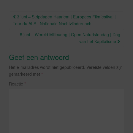
o
o
Berichtnavigatie
3 juni – Stripdagen Haarlem | Europees Filmfestival |
k
Tour du ALS | Nationale Nachtvlindernacht
5 juni – Wereld Milieudag | Open Naturistendag | Dag
van het Kapitalisme
Geef een antwoord
Het e-mailadres wordt niet gepubliceerd.
Vereiste velden zijn
gemarkeerd met
*
Reactie
*