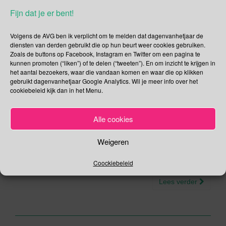
Dag voor Onschuldige
Fijn dat je er bent!
Kinderslachtoffers van
Volgens de AVG ben ik verplicht om te melden dat dagenvanhetjaar de
Agressie | Knuffel je Kat
diensten van derden gebruikt die op hun beurt weer cookies gebruiken.
Zoals de buttons op Facebook, Instagram en Twitter om een pagina te
Dag | Suikerfeest
kunnen promoten (“liken”) of te delen (“tweeten”). En om inzicht te krijgen in
het aantal bezoekers, waar die vandaan komen en waar die op klikken
gebruikt dagenvanhetjaar Google Analytics. Wil je meer info over het
04/06/2019
Gina Makken
Juni
cookiebeleid kijk dan in het Menu.
Nationale Opa en Oma dag In Amerika bestond de Opa en
Alle cookies
Oma dag al even (sinds 1978) maar in Nederland wordt de
eerste Opa en Oma dag pas sinds 2004 gevierd. En laten we
Weigeren
hopen dat de commercie niet zijn klauwen zet in deze dag
want het doel achter deze dag draait niet om geld […]
Coockiebeleid
Lees verder