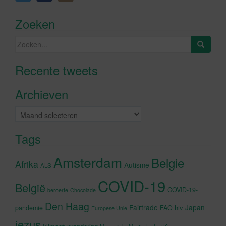
Zoeken
Zoeken
naar:
Recente tweets
Klik om marketing cookies te
accepteren en deze inhoud in te
Archieven
schakelen
Archieven
Tags
Amsterdam
Belgie
Afrika
Autisme
ALS
COVID-19
België
COVID-19-
beroerte
Chocolade
Den Haag
Fairtrade
Japan
hiv
pandemie
FAO
Europese Unie
jezus