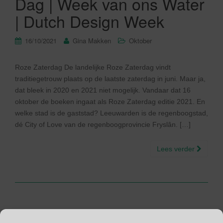
Dag | Week van ons Water
| Dutch Design Week
16/10/2021
Gina Makken
Oktober
Roze Zaterdag De landelijke Roze Zaterdag vindt
traditiegetrouw plaats op de laatste zaterdag in juni. Maar ja,
dat bleek in 2020 en 2021 niet mogelijk. Vandaar dat 16
oktober de boeken ingaat als Roze Zaterdag editie 2021. En
welke stad is de gaststad? Leeuwarden is de regenboogstad,
dé City of Love van de regenboogprovincie Fryslân. […]
Lees verder
4 juni – Opa en Oma dag |