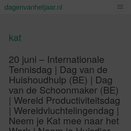
dagenvanhetjaar.nl
S
c
h
a
kat
k
e
l
n
20 juni – Internationale
a
Tennisdag | Dag van de
v
i
Huishoudhulp (BE) | Dag
g
van de Schoonmaker (BE)
a
t
| Wereld Productiviteitsdag
i
| Wereldvluchtelingendag |
e
Neem je Kat mee naar het
Werk | Neem je Huisdier