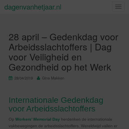
dagenvanhetjaar.nl
S
c
h
a
28 april – Gedenkdag voor
k
e
Arbeidsslachtoffers | Dag
l
voor Veiligheid en
n
a
Gezondheid op het Werk
v
i
28/04/2019
Gina Makken
g
a
t
Internationale Gedenkdag
i
e
voor Arbeidsslachtoffers
Op
Workers’ Memorial Day
herdenken de internationale
vakbewegingen de arbeidsslachtoffers. Wereldwijd vallen er