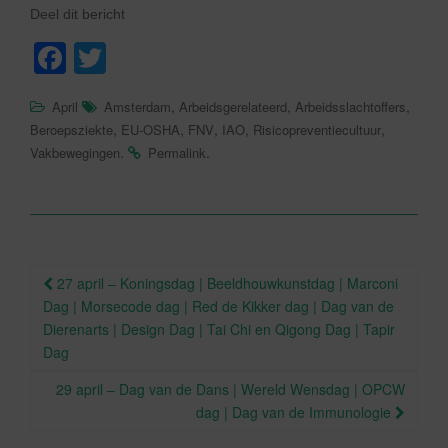
Deel dit bericht
F
T
a
wi
,
,
,
April
Amsterdam
Arbeidsgerelateerd
Arbeidsslachtoffers
c
tt
,
,
,
,
,
Beroepsziekte
EU-OSHA
FNV
IAO
Risicopreventiecultuur
e
er
.
.
Vakbewegingen
Permalink
b
o
o
Berichtnavigatie
k
27 april – Koningsdag | Beeldhouwkunstdag | Marconi
Dag | Morsecode dag | Red de Kikker dag | Dag van de
Dierenarts | Design Dag | Tai Chi en Qigong Dag | Tapir
Dag
29 april – Dag van de Dans | Wereld Wensdag | OPCW
dag | Dag van de Immunologie