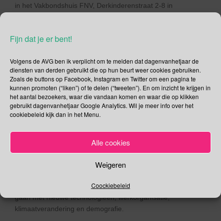
in het Vakbondshuis FNV, Derkinderenstraat 2-8 in
Amsterdam. Thema van 2019:
organiseer een veilige
werkomgeving
. Er wordt speciaal aandacht gevraagd voor
Fijn dat je er bent!
het juiste gebruik van gevaarlijke stoffen en de beveiliging
daarvan. Klik
hier
voor meer informatie.
Volgens de AVG ben ik verplicht om te melden dat dagenvanhetjaar de
diensten van derden gebruikt die op hun beurt weer cookies gebruiken.
Werelddag voor Veiligheid en
Zoals de buttons op Facebook, Instagram en Twitter om een pagina te
Gezondheid op het Werk
kunnen promoten (“liken”) of te delen (“tweeten”). En om inzicht te krijgen in
het aantal bezoekers, waar die vandaan komen en waar die op klikken
gebruikt dagenvanhetjaar Google Analytics. Wil je meer info over het
Ter gelegenheid van het honderdjarig bestaan van de
cookiebeleid kijk dan in het Menu.
Internationale Arbeidsorganisatie
(IAO), gaat men op de
Werelddag voor Veiligheid en Gezondheid op het Werk
2019
de balans op maken van deze 100 jaar in preventie van
Alle cookies
arbeidsongevallen en beroepsziekten. Deze dag is tevens de
Weigeren
eerste dag van een heel jaar aan evenementen en
activiteiten rond het thema veiligheid en gezondheid en de
Coockiebeleid
toekomst van werk in het licht van de evoluties die gepaard
gaan met nieuwe technologieën, werkorganisatie,
klimaatverandering en demografie.