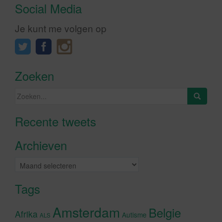
Social Media
Je kunt me volgen op
Zoeken
Zoeken
naar:
Recente tweets
Klik om marketing cookies te
accepteren en deze inhoud in te
Archieven
schakelen
Archieven
Tags
Amsterdam
Belgie
Afrika
Autisme
ALS