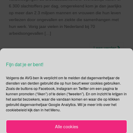
6.300 slachtoffers per dag, omgerekend kom je dan jaarlijks
op meer dan 2.3 miljoen mannen en vrouwen die hun leven
verliezen door ongevallen en ziekte die samenhangen met
hun werk. Vorig jaar vielen in Nederland bij 70
arbeidsongevallen […]
Lees verder
Fijn dat je er bent!
Volgens de AVG ben ik verplicht om te melden dat dagenvanhetjaar de
diensten van derden gebruikt die op hun beurt weer cookies gebruiken.
Social Media
Zoals de buttons op Facebook, Instagram en Twitter om een pagina te
kunnen promoten (“liken”) of te delen (“tweeten”). En om inzicht te krijgen in
Je kunt me volgen op
het aantal bezoekers, waar die vandaan komen en waar die op klikken
gebruikt dagenvanhetjaar Google Analytics. Wil je meer info over het
cookiebeleid kijk dan in het Menu.
Zoeken
Alle cookies