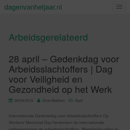
dagenvanhetjaar.nl
S
c
h
a
Arbeidsgerelateerd
k
e
l
n
28 april – Gedenkdag voor
a
Arbeidsslachtoffers | Dag
v
i
voor Veiligheid en
g
Gezondheid op het Werk
a
t
28/04/2019
Gina Makken
April
i
e
Internationale Gedenkdag voor Arbeidsslachtoffers Op
Workers’ Memorial Day herdenken de internationale
vakbewegingen de arbeidsslachtoffers. Wereldwijd vallen er