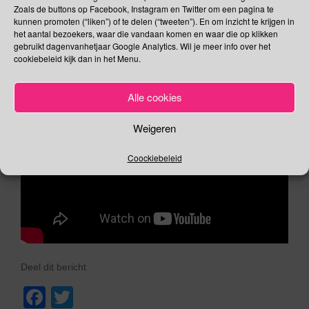
Zoals de buttons op Facebook, Instagram en Twitter om een pagina te
kunnen promoten (“liken”) of te delen (“tweeten”). En om inzicht te krijgen in
het aantal bezoekers, waar die vandaan komen en waar die op klikken
gebruikt dagenvanhetjaar Google Analytics. Wil je meer info over het
cookiebeleid kijk dan in het Menu.
Alle cookies
Weigeren
Coockiebeleid
Deel dit bericht
F
T