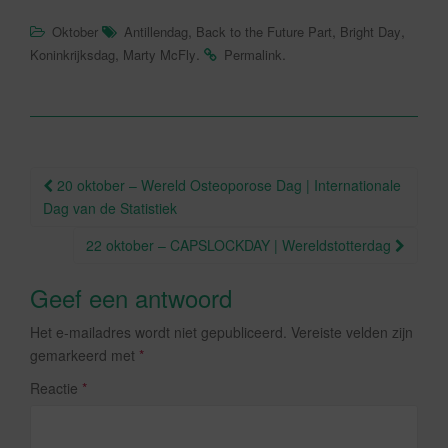
a
wi
,
,
,
Oktober
Antillendag
Back to the Future Part
Bright Day
c
tt
,
.
.
Koninkrijksdag
Marty McFly
Permalink
e
er
b
o
o
Berichtnavigatie
20 oktober – Wereld Osteoporose Dag | Internationale
k
Dag van de Statistiek
22 oktober – CAPSLOCKDAY | Wereldstotterdag
Geef een antwoord
Het e-mailadres wordt niet gepubliceerd.
Vereiste velden zijn
gemarkeerd met
*
Reactie
*