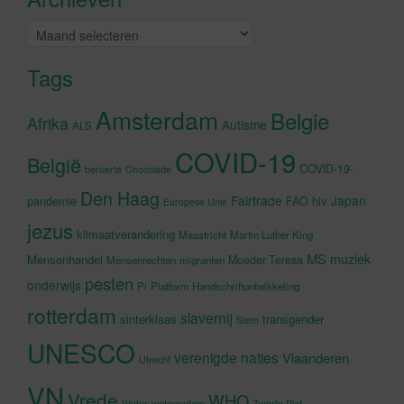
Archieven
Tags
Amsterdam
Belgie
Afrika
Autisme
ALS
COVID-19
België
COVID-19-
beroerte
Chocolade
Den Haag
Fairtrade
Japan
hiv
pandemie
FAO
Europese Unie
jezus
klimaatverandering
Maastricht
Martin Luther King
MS
muziek
Mensenhandel
Moeder Teresa
Mensenrechten
migranten
pesten
onderwijs
Pi
Platform Handschriftontwikkeling
rotterdam
slavernij
sinterklaas
transgender
Stem
UNESCO
verenigde naties
Vlaanderen
Utrecht
VN
Vrede
WHO
wetenschap
Water
Zwarte Piet