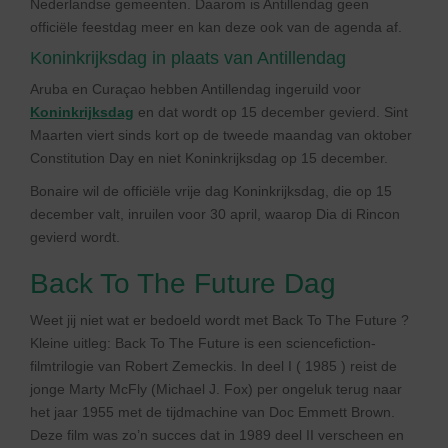
Nederlandse gemeenten. Daarom is Antillendag geen
officiële feestdag meer en kan deze ook van de agenda af.
Koninkrijksdag in plaats van Antillendag
Aruba en Curaçao hebben Antillendag ingeruild voor
Koninkrijksdag
en dat wordt op 15 december gevierd. Sint
Maarten viert sinds kort op de tweede maandag van oktober
Constitution Day en niet Koninkrijksdag op 15 december.
Bonaire wil de officiële vrije dag Koninkrijksdag, die op 15
december valt, inruilen voor 30 april, waarop Dia di Rincon
gevierd wordt.
Back To The Future Dag
Weet jij niet wat er bedoeld wordt met Back To The Future ?
Kleine uitleg: Back To The Future is een sciencefiction-
filmtrilogie van Robert Zemeckis. In deel I ( 1985 ) reist de
jonge Marty McFly (Michael J. Fox) per ongeluk terug naar
het jaar 1955 met de tijdmachine van Doc Emmett Brown.
Deze film was zo’n succes dat in 1989 deel II verscheen en