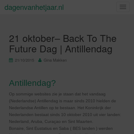
dagenvanhetjaar.nl
S
c
h
a
21 oktober– Back To The
k
e
Future Dag | Antillendag
l
n
21/10/2015
Gina Makken
a
v
i
Antillendag?
g
a
Op sommige websites zie je staan dat het vandaag
t
(Nederlandse) Antillendag is maar sinds 2010 hielden de
i
Nederlandse Antillen op te bestaan. Het Koninkrijk der
e
Nederlanden bestaat sinds 10 oktober 2010 uit vier landen:
Nederland, Aruba, Curaçao en Sint Maarten.
Bonaire, Sint Eustatius en Saba ( BES landen ) werden