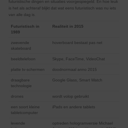
futuristische dingen en situaties voorgespiegeld. En hoe leuk
is het als achteraf blijkt dat wat eens futuristisch was nu iets
van alle dag is.
Futuristisch in
Realiteit in 2015
1989
zwevende
hoverboard bestaat pas net
skateboard
beeldtelefoon
Skype, FaceTime, VideoChat
platte tv-schermen
doodnormaal anno 2015
draagbare
Google Glass, Smart Watch
technologie
drones
wordt volop gebruikt
een soort kleine
iPads en andere tablets
tabletcomputer
levende
optreden hologramversie Michael