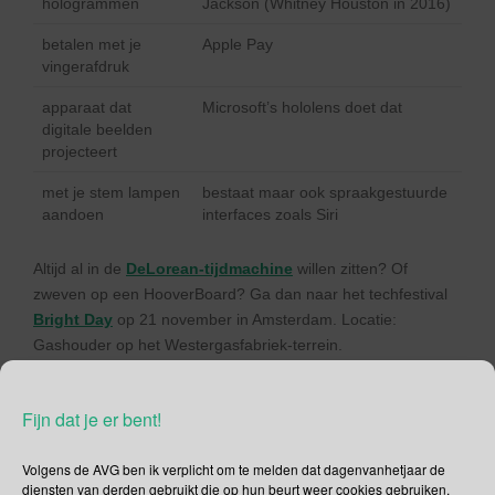
hologrammen
Jackson (Whitney Houston in 2016)
betalen met je
Apple Pay
vingerafdruk
apparaat dat
Microsoft’s hololens doet dat
digitale beelden
projecteert
met je stem lampen
bestaat maar ook spraakgestuurde
aandoen
interfaces zoals Siri
Altijd al in de
DeLorean-tijdmachine
willen zitten? Of
zweven op een HooverBoard? Ga dan naar het techfestival
Bright Day
op 21 november in Amsterdam. Locatie:
Gashouder op het Westergasfabriek-terrein.
Back To The Future Dag; vandaag wordt gevierd dat de
toekomstreis van Marty McFly onze tijdlijn kruist.
Fijn dat je er bent!
Volgens de AVG ben ik verplicht om te melden dat dagenvanhetjaar de
diensten van derden gebruikt die op hun beurt weer cookies gebruiken.