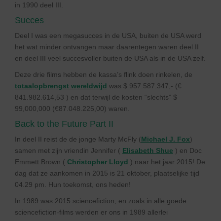
in 1990 deel III.
Succes
Deel I was een megasucces in de USA, buiten de USA werd
het wat minder ontvangen maar daarentegen waren deel II
en deel III veel succesvoller buiten de USA als in de USA zelf.
Deze drie films hebben de kassa’s flink doen rinkelen, de
totaalopbrengst wereldwijd
was $ 957.587.347,- (€
841.982.614,53 ) en dat terwijl de kosten “slechts” $
99,000,000 (€87.048.225,00) waren.
Back to the Future Part II
In deel II reist de de jonge Marty McFly (
Michael J. Fox
)
samen met zijn vriendin Jennifer (
Elisabeth Shue
) en Doc
Emmett Brown (
Christopher Lloyd
) naar het jaar 2015! De
dag dat ze aankomen in 2015 is 21 oktober, plaatselijke tijd
04.29 pm. Hun toekomst, ons heden!
In 1989 was 2015 sciencefiction, en zoals in alle goede
sciencefiction-films werden er ons in 1989 allerlei