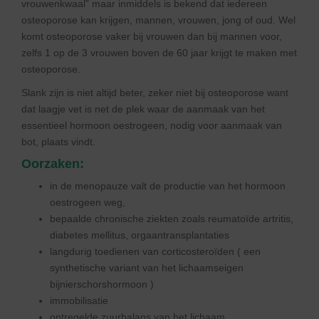
vrouwenkwaal” maar inmiddels is bekend dat iedereen
osteoporose kan krijgen, mannen, vrouwen, jong of oud. Wel
komt osteoporose vaker bij vrouwen dan bij mannen voor,
zelfs 1 op de 3 vrouwen boven de 60 jaar krijgt te maken met
osteoporose.
Slank zijn is niet altijd beter, zeker niet bij osteoporose want
dat laagje vet is net de plek waar de aanmaak van het
essentieel hormoon oestrogeen, nodig voor aanmaak van
bot, plaats vindt.
Oorzaken:
in de menopauze valt de productie van het hormoon
oestrogeen weg,
bepaalde chronische ziekten zoals reumatoïde artritis,
diabetes mellitus, orgaantransplantaties
langdurig toedienen van corticosteroïden ( een
synthetische variant van het lichaamseigen
bijnierschorshormoon )
immobilisatie
ontregelde zuurbalans van het lichaam