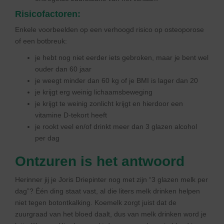
Risicofactoren:
Enkele voorbeelden op een verhoogd risico op osteoporose
of een botbreuk:
je hebt nog niet eerder iets gebroken, maar je bent wel
ouder dan 60 jaar
je weegt minder dan 60 kg of je BMI is lager dan 20
je krijgt erg weinig lichaamsbeweging
je krijgt te weinig zonlicht krijgt en hierdoor een
vitamine D-tekort heeft
je rookt veel en/of drinkt meer dan 3 glazen alcohol
per dag
Ontzuren is het antwoord
Herinner jij je Joris Driepinter nog met zijn “3 glazen melk per
dag”? Één ding staat vast, al die liters melk drinken helpen
niet tegen botontkalking. Koemelk zorgt juist dat de
zuurgraad van het bloed daalt, dus van melk drinken word je