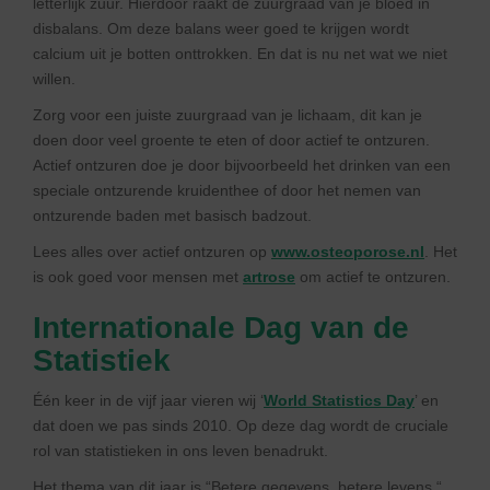
letterlijk zuur. Hierdoor raakt de zuurgraad van je bloed in
disbalans. Om deze balans weer goed te krijgen wordt
calcium uit je botten onttrokken. En dat is nu net wat we niet
willen.
Zorg voor een juiste zuurgraad van je lichaam, dit kan je
doen door veel groente te eten of door actief te ontzuren.
Actief ontzuren doe je door bijvoorbeeld het drinken van een
speciale ontzurende kruidenthee of door het nemen van
ontzurende baden met basisch badzout.
Lees alles over actief ontzuren op
www.osteoporose.nl
. Het
is ook goed voor mensen met
artrose
om actief te ontzuren.
Internationale Dag van de
Statistiek
Één keer in de vijf jaar vieren wij ‘
World Statistics Day
’ en
dat doen we pas sinds 2010. Op deze dag wordt de cruciale
rol van statistieken in ons leven benadrukt.
Het thema van dit jaar is “Betere gegevens, betere levens “.