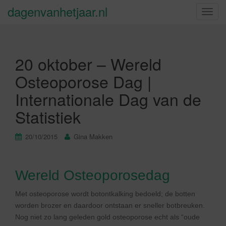
dagenvanhetjaar.nl
S
c
h
a
20 oktober – Wereld
k
e
Osteoporose Dag |
l
Internationale Dag van de
n
a
Statistiek
v
i
20/10/2015
Gina Makken
g
a
t
Wereld Osteoporosedag
i
e
Met osteoporose wordt botontkalking bedoeld; de botten
worden brozer en daardoor ontstaan er sneller botbreuken.
Nog niet zo lang geleden gold osteoporose echt als “oude