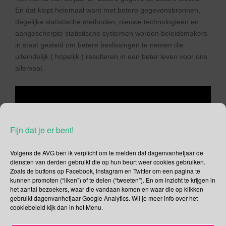
En dat klopt helemaal want met betere gegevensbronnen,
degelijke statistische methoden, nieuwe technologieën en
aangescherpte statistische systemen worden beleidsmakers
in staat gesteld om betere beslissingen te nemen die
uiteindelijk ( hopelijk ) resulteren in een beter leven voor ons
allemaal.
Fijn dat je er bent!
Volgens de AVG ben ik verplicht om te melden dat dagenvanhetjaar de
diensten van derden gebruikt die op hun beurt weer cookies gebruiken.
Zoals de buttons op Facebook, Instagram en Twitter om een pagina te
kunnen promoten (“liken”) of te delen (“tweeten”). En om inzicht te krijgen in
het aantal bezoekers, waar die vandaan komen en waar die op klikken
gebruikt dagenvanhetjaar Google Analytics. Wil je meer info over het
cookiebeleid kijk dan in het Menu.