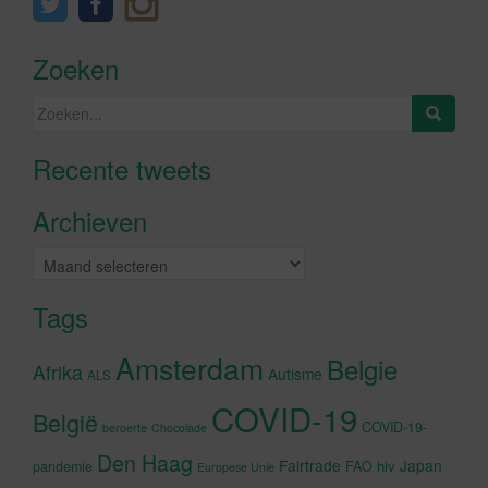
Zoeken
Zoeken
naar:
Recente tweets
Klik om marketing cookies te
accepteren en deze inhoud in te
Archieven
schakelen
Archieven
Tags
Amsterdam
Belgie
Afrika
Autisme
ALS
COVID-19
België
COVID-19-
beroerte
Chocolade
Den Haag
Fairtrade
Japan
hiv
pandemie
FAO
Europese Unie