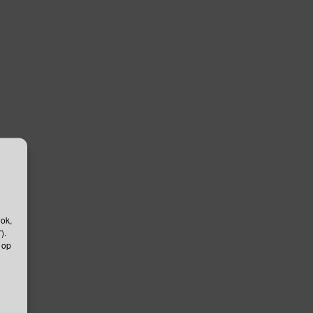
ook,
).
 op