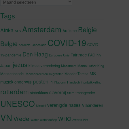
Archieven
Tags
Amsterdam
Belgie
Afrika
Autisme
ALS
COVID-19
België
COVID-
beroerte
Chocolade
Den Haag
Fairtrade
hiv
19-pandemie
FAO
Europese Unie
jezus
Japan
klimaatverandering
Maastricht
Martin Luther King
MS
Mensenhandel
Moeder Teresa
Mensenrechten
migranten
pesten
muziek
onderwijs
Pi
Platform Handschriftontwikkeling
rotterdam
slavernij
sinterklaas
transgender
Stem
UNESCO
verenigde naties
Vlaanderen
Utrecht
VN
Vrede
WHO
wetenschap
Water
Zwarte Piet