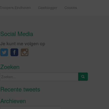
 Troopers Eindhoven
Gastblogger
Cookies
Social Media
Je kunt me volgen op
Zoeken
Zoeken
naar:
Recente tweets
Klik om marketing cookies te
accepteren en deze inhoud in te
Archieven
schakelen