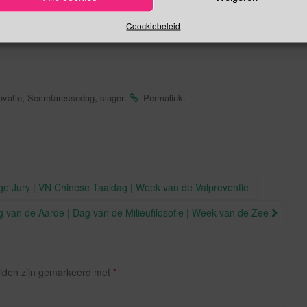
ën alleen!
Coockiebeleid
,
,
.
.
ovatie
Secretaressedag
slager
Permalink
ge Jury | VN Chinese Taaldag | Week van de Valpreventie
g van de Aarde | Dag van de Milieufilosofie | Week van de Zee
elden zijn gemarkeerd met
*