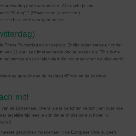
cretaressedag gaan veranderen. Wat dacht je van
nale PA-dag” ? (PA=persoonlijk assistent)
ie zich hier sterk voor gaat maken.
witterdag)
 de Friese Twitterdag wordt geplakt. Er zijn organisaties uit onder
 van 21 april een internationale dag te maken die “This is my
het stimuleren van talen viert die nog maar door weinige wordt
Twitterdag gebruik dan de hashtag #Frysk en de hashtag
ach mit!
van de Duitse taal. Overal zie je berichten verschijnen over hoe
aar tegelijkertijd lees je ook dat er middelbare scholen in
wordt!
e meeste gesproken moedertaal in de Europese Unie is, geeft