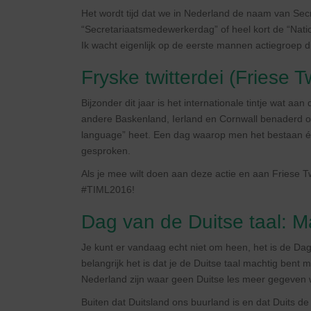
Het wordt tijd dat we in Nederland de naam van Se
“Secretariaatsmedewerkerdag” of heel kort de “Natio
Ik wacht eigenlijk op de eerste mannen actiegroep d
Fryske twitterdei (Friese T
Bijzonder dit jaar is het internationale tintje wat aan
andere Baskenland, Ierland en Cornwall benaderd om
language” heet. Een dag waarop men het bestaan én 
gesproken.
Als je mee wilt doen aan deze actie en aan Friese 
#TIML2016!
Dag van de Duitse taal: M
Je kunt er vandaag echt niet om heen, het is de Dag 
belangrijk het is dat je de Duitse taal machtig bent m
Nederland zijn waar geen Duitse les meer gegeven 
Buiten dat Duitsland ons buurland is en dat Duits d