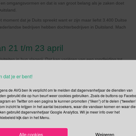
uur en omgangsvormen en dat is van groot belang als je zaken doet
uitsland.
moment dat je Duits spreekt want er zijn maar liefst 3.400 Duitse
ederlandse bedrijven hebben dochterbedrijven in Duitsland. Mach
 21 t/m 23 april
teiten in hun slagerij. Dat kan variëren van een rondleiding tot
maal omdat het de aankomende drie dagen Dag van de Slager XXL
n dat je er bent!
e gewoon nieuwsgierig hoe het bij de slager achter de schermen
gens de AVG ben ik verplicht om te melden dat dagenvanhetjaar de diensten van
uw slager een activiteit organiseert? Klik
hier
.
den gebruikt die op hun beurt weer cookies gebruiken. Zoals de buttons op Faceb
tagram en Twitter om een pagina te kunnen promoten (“liken”) of te delen (“tweeten”
Creativiteit en Innovatie
om inzicht te krijgen in het aantal bezoekers, waar die vandaan komen en waar die
kken gebruikt dagenvanhetjaar Google Analytics. Wil je meer info over het
e Internationale Dag van de Creativiteit en Innovatie. In meer dan
kiebeleid kijk dan in het Menu.
eschonken aan creativiteit en innovatie, ook Nederland is van de
wie er mee doet.
Alle cookies
Weigeren