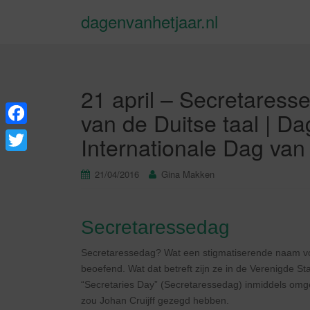
dagenvanhetjaar.nl
21 april – Secretaresse
van de Duitse taal | Da
F
Internationale Dag van 
a
T
21/04/2016
Gina Makken
c
w
e
i
b
Secretaressedag
t
o
t
Secretaressedag? Wat een stigmatiserende naam v
o
e
beoefend. Wat dat betreft zijn ze in de Verenigde St
k
“Secretaries Day” (Secretaressedag) inmiddels omgedo
r
zou Johan Cruijff gezegd hebben.