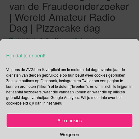
van de Fraudeonderzoeker
| Wereld Amateur Radio
Dag | Pizzacake dag
18/04/2019
Gina Makken
April
Fijn dat je er bent!
The Passion op Witte Donderdag Het is in ons Nederland
bijna traditie dat we op Witte Donderdag naar de
Volgens de AVG ben ik verplicht om te melden dat dagenvanhetjaar de
(live)opvoering van The Passion kunnen kijken. Wil je er bij
diensten van derden gebruikt die op hun beurt weer cookies gebruiken.
zijn dan zul je naar Dordrecht moeten dit jaar. Vind je dat iets
Zoals de buttons op Facebook, Instagram en Twitter om een pagina te
te ver dan kun je eventueel meelopen met de virtuele online
kunnen promoten (“liken”) of te delen (“tweeten”). En om inzicht te krijgen in
het aantal bezoekers, waar die vandaan komen en waar die op klikken
processie. Voor […]
gebruikt dagenvanhetjaar Google Analytics. Wil je meer info over het
cookiebeleid kijk dan in het Menu.
Lees verder
Alle cookies
Weigeren