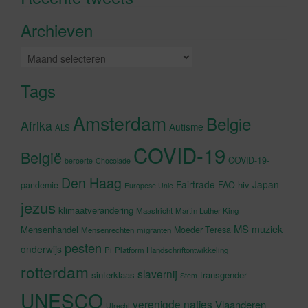
accepteren en deze inhoud in te
Archieven
schakelen
Archieven
Tags
Amsterdam
Belgie
Afrika
Autisme
ALS
COVID-19
België
COVID-19-
beroerte
Chocolade
Den Haag
Fairtrade
Japan
hiv
pandemie
FAO
Europese Unie
jezus
klimaatverandering
Maastricht
Martin Luther King
MS
muziek
Mensenhandel
Moeder Teresa
Mensenrechten
migranten
pesten
onderwijs
Pi
Platform Handschriftontwikkeling
rotterdam
slavernij
sinterklaas
transgender
Stem
UNESCO
verenigde naties
Vlaanderen
Utrecht