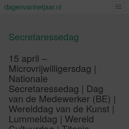
dagenvanhetjaar.nl
S
c
h
a
Secretaressedag
k
e
l
n
15 april –
a
Microvrijwilligersdag |
v
i
Nationale
g
Secretaressedag | Dag
a
t
van de Medewerker (BE) |
i
Werelddag van de Kunst |
e
Lummeldag | Wereld
Cultuurdag | Titanic