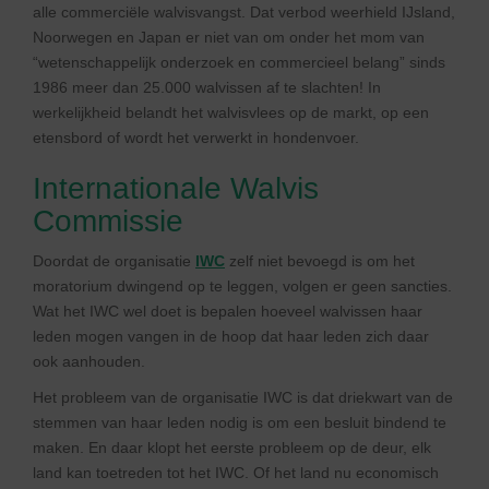
alle commerciële walvisvangst. Dat verbod weerhield IJsland,
Noorwegen en Japan er niet van om onder het mom van
“wetenschappelijk onderzoek en commercieel belang” sinds
1986 meer dan 25.000 walvissen af te slachten! In
werkelijkheid belandt het walvisvlees op de markt, op een
etensbord of wordt het verwerkt in hondenvoer.
Internationale Walvis
Commissie
Doordat de organisatie
IWC
zelf niet bevoegd is om het
moratorium dwingend op te leggen, volgen er geen sancties.
Wat het IWC wel doet is bepalen hoeveel walvissen haar
leden mogen vangen in de hoop dat haar leden zich daar
ook aanhouden.
Het probleem van de organisatie IWC is dat driekwart van de
stemmen van haar leden nodig is om een besluit bindend te
maken. En daar klopt het eerste probleem op de deur, elk
land kan toetreden tot het IWC. Of het land nu economisch