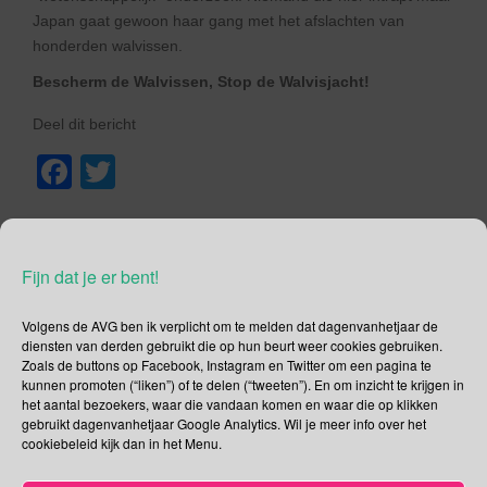
Japan gaat gewoon haar gang met het afslachten van
honderden walvissen.
Bescherm de Walvissen, Stop de Walvisjacht!
Deel dit bericht
F
T
a
wi
,
,
,
.
Februari
Internationale Gerechtshof
IWC
Japan
Walvis
c
tt
.
Permalink
e
er
Fijn dat je er bent!
b
Volgens de AVG ben ik verplicht om te melden dat dagenvanhetjaar de
o
diensten van derden gebruikt die op hun beurt weer cookies gebruiken.
Zoals de buttons op Facebook, Instagram en Twitter om een pagina te
o
Berichtnavigatie
kunnen promoten (“liken”) of te delen (“tweeten”). En om inzicht te krijgen in
18 februari – Black Reel Awards versus “te witte”
het aantal bezoekers, waar die vandaan komen en waar die op klikken
k
Oscars
gebruikt dagenvanhetjaar Google Analytics. Wil je meer info over het
cookiebeleid kijk dan in het Menu.
20 februari – Werelddag voor Sociale Rechtvaardigheid