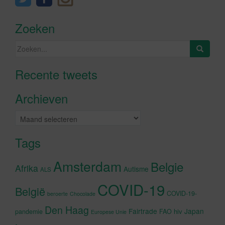
Zoeken
Zoeken
naar:
Recente tweets
Klik om marketing cookies te
accepteren en deze inhoud in te
Archieven
schakelen
Archieven
Tags
Amsterdam
Belgie
Afrika
Autisme
ALS
COVID-19
België
COVID-19-
beroerte
Chocolade
Den Haag
Fairtrade
Japan
hiv
pandemie
FAO
Europese Unie