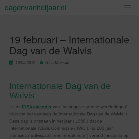
dagenvanhetjaar.nl
S
c
h
a
19 februari – Internationale
k
e
Dag van de Walvis
l
n
19/02/2016
Gina Makken
a
v
i
Internationale Dag van de
g
Walvis
a
t
Uit de
IDEA kalender
van “belangrijke groene werelddagen”
i
blijkt dat het vandaag de Internationale Dag van de Walvis is.
e
Deze dag is ontstaan in het jaar ( 1986 ) dat de
Internationale Walvis Commissie ( IWC ), na 200 jaar
intensieve walvisjacht, een moratorium ( verbod ) instelde op