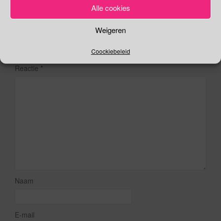
Alle cookies
Geef een antwoord
Weigeren
Het e-mailadres wordt niet gepubliceerd.
Vereiste velden zijn
Coockiebeleid
gemarkeerd met
*
Reactie
*
Naam
E-mail