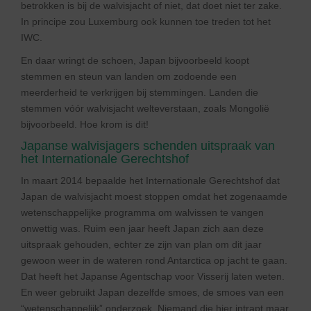
betrokken is bij de walvisjacht of niet, dat doet niet ter zake.
In principe zou Luxemburg ook kunnen toe treden tot het
IWC.
En daar wringt de schoen, Japan bijvoorbeeld koopt
stemmen en steun van landen om zodoende een
meerderheid te verkrijgen bij stemmingen. Landen die
stemmen vóór walvisjacht welteverstaan, zoals Mongolië
bijvoorbeeld. Hoe krom is dit!
Japanse walvisjagers schenden uitspraak van
het Internationale Gerechtshof
In maart 2014 bepaalde het Internationale Gerechtshof dat
Japan de walvisjacht moest stoppen omdat het zogenaamde
wetenschappelijke programma om walvissen te vangen
onwettig was. Ruim een jaar heeft Japan zich aan deze
uitspraak gehouden, echter ze zijn van plan om dit jaar
gewoon weer in de wateren rond Antarctica op jacht te gaan.
Dat heeft het Japanse Agentschap voor Visserij laten weten.
En weer gebruikt Japan dezelfde smoes, de smoes van een
“wetenschappelijk” onderzoek. Niemand die hier intrapt maar