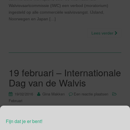
Walvisvaartcommissie (IWC) een verbod (moratorium)
ingesteld op alle commerciële walvisvangst. IJsland,
Noorwegen en Japan […]
Lees verder
19 februari – Internationale
Dag van de Walvis
19/02/2016
Gina Makken
Een reactie plaatsen
Februari
Internationale Dag van de Walvis Uit de IDEA kalender van
Fijn dat je er bent!
“belangrijke groene werelddagen” blijkt dat het vandaag de
Internationale Dag van de Walvis is. Deze dag is ontstaan in