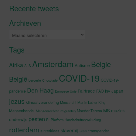
Recente tweets
Klik om marketing cookies te
accepteren en deze inhoud in te
Archieven
schakelen
Archieven
Tags
Amsterdam
Belgie
Afrika
Autisme
ALS
COVID-19
België
COVID-19-
beroerte
Chocolade
Den Haag
Fairtrade
Japan
hiv
pandemie
FAO
Europese Unie
jezus
klimaatverandering
Maastricht
Martin Luther King
MS
muziek
Mensenhandel
Moeder Teresa
Mensenrechten
migranten
pesten
onderwijs
Pi
Platform Handschriftontwikkeling
rotterdam
slavernij
sinterklaas
transgender
Stem