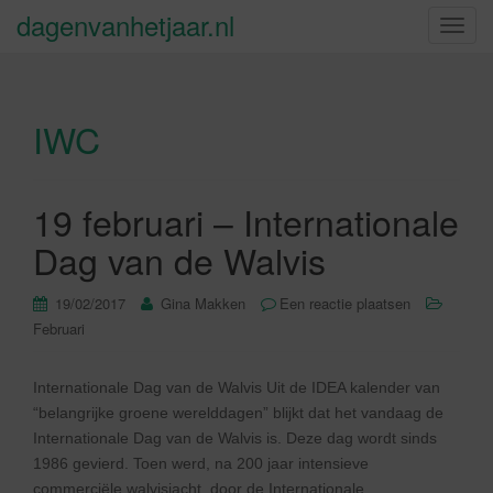
dagenvanhetjaar.nl
S
c
h
a
IWC
k
e
l
n
19 februari – Internationale
a
Dag van de Walvis
v
i
19/02/2017
Gina Makken
Een reactie plaatsen
g
Februari
a
t
i
Internationale Dag van de Walvis Uit de IDEA kalender van
e
“belangrijke groene werelddagen” blijkt dat het vandaag de
Internationale Dag van de Walvis is. Deze dag wordt sinds
1986 gevierd. Toen werd, na 200 jaar intensieve
commerciële walvisjacht, door de Internationale