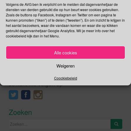
Volgens de AVG ben ik verplicht om te melden dat dagenvanhetjaar de
het jaar ( 1986 ) dat de Internationale Walvis Commissie (
diensten van derden gebruikt die op hun beurt weer cookies gebruiken.
IWC ), na 200 jaar intensieve walvisjacht, een moratorium (
Zoals de buttons op Facebook, Instagram en Twitter om een pagina te
verbod ) instelde op alle […]
kunnen promoten (“liken”) of te delen (“tweeten”). En om inzicht te krijgen in
het aantal bezoekers, waar die vandaan komen en waar die op klikken
gebruikt dagenvanhetjaar Google Analytics. Wil je meer info over het
Lees verder
cookiebeleid kijk dan in het Menu.
Alle cookies
Weigeren
Social Media
Coockiebeleid
Je kunt me volgen op
Zoeken
Zoeken
naar: