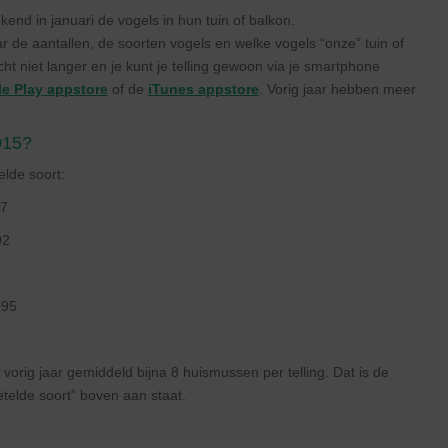
nd in januari de vogels in hun tuin of balkon.
aar de aantallen, de soorten vogels en welke vogels “onze” tuin of
ht niet langer en je kunt je telling gewoon via je smartphone
e Play appstore
of de
iTunes appstore
. Vorig jaar hebben meer
015?
lde soort:
7
02
95
rig jaar gemiddeld bijna 8 huismussen per telling. Dat is de
telde soort” boven aan staat.