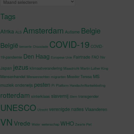
Archieven
Tags
Amsterdam
Belgie
Afrika
Autisme
ALS
COVID-19
België
COVID-
beroerte
Chocolade
Den Haag
Fairtrade
hiv
19-pandemie
FAO
Europese Unie
jezus
Japan
klimaatverandering
Maastricht
Martin Luther King
MS
Mensenhandel
Moeder Teresa
Mensenrechten
migranten
pesten
muziek
onderwijs
Pi
Platform Handschriftontwikkeling
rotterdam
slavernij
sinterklaas
transgender
Stem
UNESCO
verenigde naties
Vlaanderen
Utrecht
VN
Vrede
WHO
wetenschap
Water
Zwarte Piet