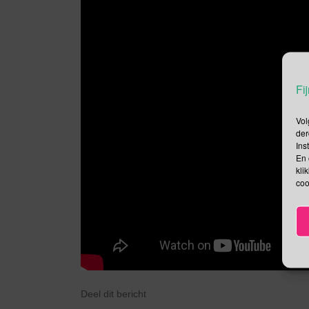
Fij
Vol
der
Ins
En 
kli
coo
Deel dit bericht