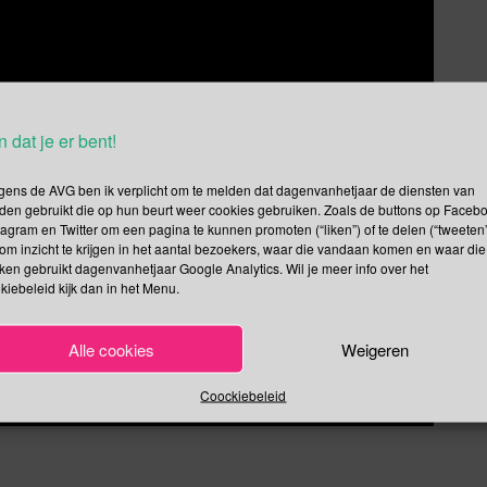
n dat je er bent!
gens de AVG ben ik verplicht om te melden dat dagenvanhetjaar de diensten van
den gebruikt die op hun beurt weer cookies gebruiken. Zoals de buttons op Faceb
tagram en Twitter om een pagina te kunnen promoten (“liken”) of te delen (“tweeten”
om inzicht te krijgen in het aantal bezoekers, waar die vandaan komen en waar die
kken gebruikt dagenvanhetjaar Google Analytics. Wil je meer info over het
kiebeleid kijk dan in het Menu.
Alle cookies
Weigeren
Coockiebeleid