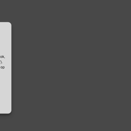
ook,
).
 op