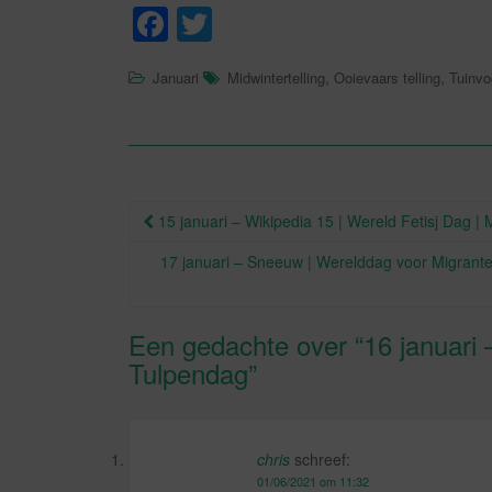
F
T
a
wi
,
,
Januari
Midwintertelling
Ooievaars telling
Tuinvo
c
tt
e
er
b
o
Berichtnavigatie
15 januari – Wikipedia 15 | Wereld Fetisj Dag | 
o
17 januari – Sneeuw | Werelddag voor Migrante
k
Een gedachte over “
16 januari 
Tulpendag
”
chris
schreef:
01/06/2021 om 11:32