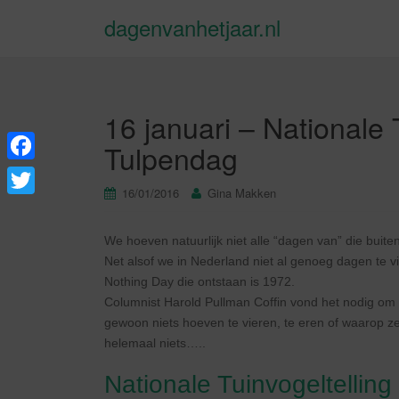
dagenvanhetjaar.nl
16 januari – Nationale 
Tulpendag
F
16/01/2016
Gina Makken
a
T
c
w
We hoeven natuurlijk niet alle “dagen van” die bui
e
i
Net alsof we in Nederland niet al genoeg dagen te v
b
Nothing Day die ontstaan is 1972.
t
Columnist Harold Pullman Coffin vond het nodig om
o
t
gewoon niets hoeven te vieren, te eren of waarop 
o
helemaal niets…..
e
k
r
Nationale Tuinvogeltelling