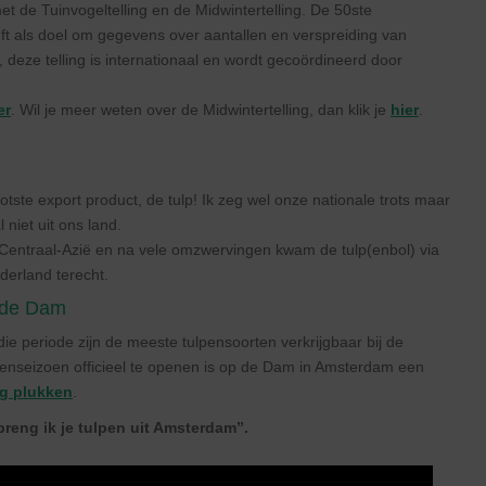
 de Tuinvogeltelling en de Midwintertelling. De 50ste
ft als doel om gegevens over aantallen en verspreiding van
 deze telling is internationaal en wordt gecoördineerd door
er
. Wil je meer weten over de Midwintertelling, dan klik je
hier
.
tste export product, de tulp! Ik zeg wel onze nationale trots maar
niet uit ons land.
n Centraal-Azië en na vele omzwervingen kwam de tulp(enbol) via
derland terecht.
p de Dam
 die periode zijn de meeste tulpensoorten verkrijgbaar bij de
enseizoen officieel te openen is op de Dam in Amsterdam een
ag plukken
.
 breng ik je tulpen uit Amsterdam”.