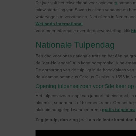
Dit jaar valt het telweekend voor ooievaar
s
samen met
midwintertelling van Sovon is alleen vandaag en hee
watervogels te verzamelen. Niet alleen in Nederland,
Wetlands International
.
Voor meer informatie over de ooievaastelling, klik
hi
Nationale Tulpendag
Een dag voor onze nationale trots en het één na groo
de “oer-Hollandse” tulp komt oorspronkelijk helemaal 
De oorsprong van de tulp ligt in de hoogvlaktes va
de Vlaamse botanicus Carolus Clusius in 1593 in Ne
Opening tulpenseizoen voor 5de keer o
Het tulpenseizoen loopt van januari tot eind april, in
bloemist, supermarkt of bloemenkraam. Om het tulp
pluktuin aangelegd waar iedereen
gratis tulpen m
Zeg je tulp, dan zing je: “ als de lente komt dan