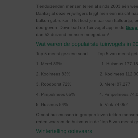
Tienduizenden mensen tellen al sinds 2003 één weeke
Dankzij al deze vrijwilligers krijgt men een inzicht n
balkon gebruiken. Het kost je maar een halfuurtje, ec
doorgeven. Download de Tuinvogel app in de
Googl
dan 53 duizend mensen meegedaan!
Wat waren de populairste tuinvogels in 2
Top 5 meest geziene soort: Top 5 van meest gete
1. Merel 86% 1. Huismus 177.18
2. Koolmees 83% 2. Koolmees 112.9
3. Roodborst 72% 3. Merel 87.277
4. Pimpelmees 65% 4. Pimpelmees 74.0
5. Huismus 54% 5. Vink 74.052
Omdat huismussen in groepen leven telden mensen vo
reden waarom de huismus in de “top 5 van meest ge
Wintertelling ooievaars