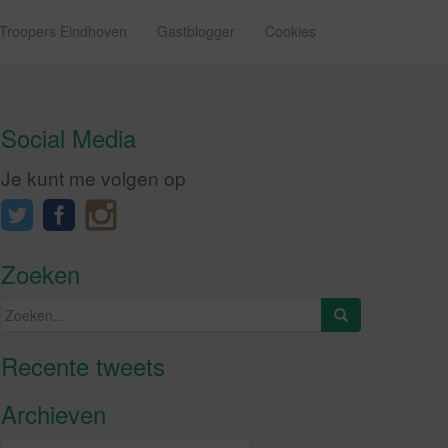
 Troopers Eindhoven
Gastblogger
Cookies
Social Media
Je kunt me volgen op
Zoeken
Zoeken
naar:
Recente tweets
Klik om marketing cookies te
accepteren en deze inhoud in te
Archieven
schakelen