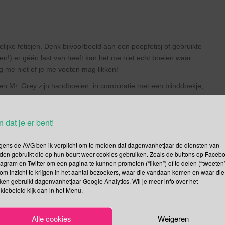
lijke fetisjen. Denk bijvoorbeeld aan een poepfetisj of gebruikte
en!) er géén last van heeft kan het me niet echt boeien waar
me niet of je me voeten mag likken!
 en Mr. Grey zijn handboeien, in combinatie met een blinddoekje,
n dat je er bent!
et prima om als een “ pervert” (perverseling ) gezien te worden.
gens de AVG ben ik verplicht om te melden dat dagenvanhetjaar de diensten van
n elkaar soms ook liefkozend aan met “pervert”, heb ik via via
den gebruikt die op hun beurt weer cookies gebruiken. Zoals de buttons op Faceb
iemand het echt leuk vind om het etiketje “pervert” op geplakt te
tagram en Twitter om een pagina te kunnen promoten (“liken”) of te delen (“tweeten”
om inzicht te krijgen in het aantal bezoekers, waar die vandaan komen en waar die
kken gebruikt dagenvanhetjaar Google Analytics. Wil je meer info over het
kiebeleid kijk dan in het Menu.
ekleurd kledingstuk om uit te dragen dat het oké is om een fetisj
arom paars? De kleur paars is een kleur dat op grote schaal wordt
ge and Discipline (BD), Dominance and Submission (DS) en
Alle cookies
Weigeren