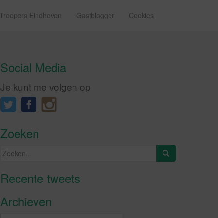
 Troopers Eindhoven
Gastblogger
Cookies
Social Media
Je kunt me volgen op
Zoeken
Zoeken
naar:
Recente tweets
Klik om marketing cookies te
accepteren en deze inhoud in te
Archieven
schakelen