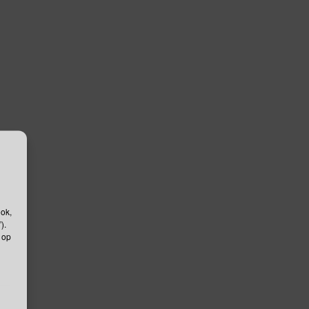
ook,
).
 op