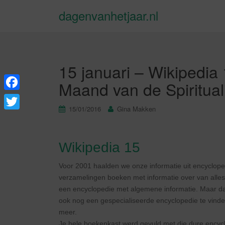
dagenvanhetjaar.nl
15 januari – Wikipedia 
Maand van de Spirituali
F
15/01/2016
Gina Makken
a
T
c
w
e
Wikipedia 15
i
b
t
Voor 2001 haalden we onze informatie uit encyclope
o
verzamelingen boeken met informatie over van alles
t
een encyclopedie met algemene informatie. Maar daa
o
e
ook nog een gespecialiseerde encyclopedie te vinde
k
r
meer.
Je hele boekenkast werd gevuld met die dure encyc