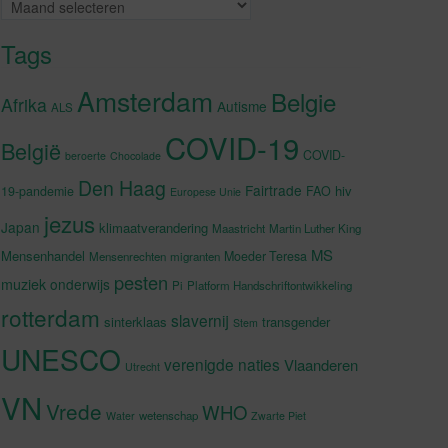
Archieven
Tags
Amsterdam
Belgie
Afrika
Autisme
ALS
COVID-19
België
COVID-
beroerte
Chocolade
Den Haag
Fairtrade
hiv
19-pandemie
FAO
Europese Unie
jezus
Japan
klimaatverandering
Maastricht
Martin Luther King
MS
Mensenhandel
Moeder Teresa
Mensenrechten
migranten
pesten
muziek
onderwijs
Pi
Platform Handschriftontwikkeling
rotterdam
slavernij
sinterklaas
transgender
Stem
UNESCO
verenigde naties
Vlaanderen
Utrecht
VN
Vrede
WHO
wetenschap
Water
Zwarte Piet