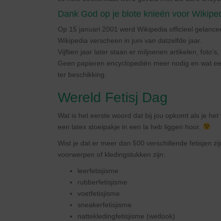
Dank God op je blote knieën voor Wikiped
Op 15 januari 2001 werd Wikipedia officieel gelanc
Wikipedia verscheen in juni van datzelfde jaar.
Vijftien jaar later staan er miljoenen artikelen, foto’s
Geen papieren encyclopediën meer nodig en wat een r
ter beschikking.
Wereld Fetisj Dag
Wat is het eerste woord dat bij jou opkomt als je het woo
een latex stoeipakje in een la heb liggen hoor.
Wist je dat er meer dan 500 verschillende fetisjen 
voorwerpen of kledingstukken zijn:
leerfetisjisme
rubberfetisjisme
voetfetisjisme
sneakerfetisjisme
nattekledingfetisjisme (wetlook)