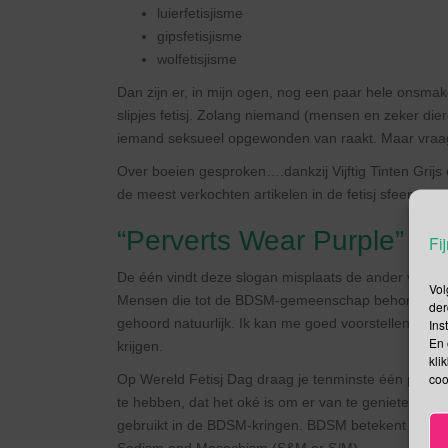
luierfetisjisme
gipsfetisjisme
wolfetisjisme
Dan zijn er, in mijn ogen, nog een paar hele onsmake
slipjes fetisj. Zolang niemand (mensen en zeker dier
iemand seksueel opgewonden van raakt. Maar vraag 
Over boeien gesproken….dankzij Vijftig Tinten Grijs
de meest verkochten artikelen in de fetisj sfeer.
“Perverts Wear Purple”
Fij
De één vindt deze slogan misplaats de ander vindt h
Vol
Mensen die tot de BDSM-gemeenschap behoren spreke
der
gehoord natuurlijk. Ik kan me goed voorstellen dat n
Ins
En 
krijgen.
kli
coo
Op Wereld Fetisj Dag draag je tenminste één paars g
te hebben, dat het oké is om er van te genieten. Wa
gebruikt in de BDSM-kringen. BDSM betekent Bonda