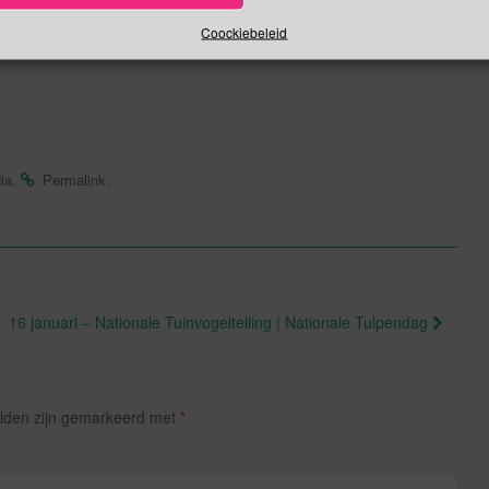
Coockiebeleid
eit
, het thema van 2016 is “Werk in evenwicht”.
.
.
ia
Permalink
16 januari – Nationale Tuinvogeltelling | Nationale Tulpendag
elden zijn gemarkeerd met
*