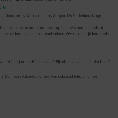
ia!
eerd door Jimmy Walles en Larry Sanger. De Nederlandstalige
, illustraties etc op de online-encyclopedie. Wat een heerlijkheid!
uimte houd je over in je boekenkast. Overal en altijd informarie
rd “fetisj of fetish” ziet staan? Bij mij is dat latex, niet dat ik zelf
zijn? De meest bekende vormen van seksueel fetisjisme met