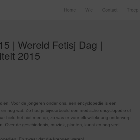
Home
Wie
Contact
Troep
15 | Wereld Fetisj Dag |
teit 2015
diën. Voor de jongeren onder ons, een encyclopedie is een
 en nog wat. Zo had je bijvoorbeeld een medische encyclopedie of
r hield het niet mee op; zo was er voor elk willekeurig onderwerp
n. Over de geschiedenis, muziek, planten, kunst en nog veel
lopediën. En zwaar dat die krengen waren!