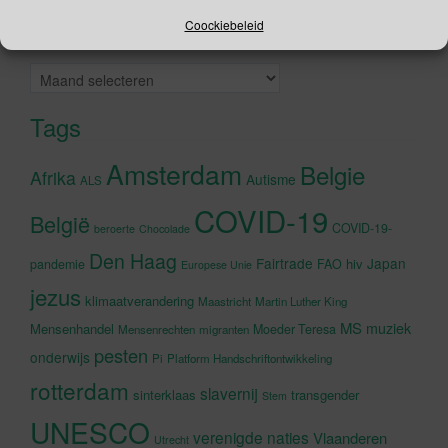
accepteren en deze inhoud in te
Coockiebeleid
Archieven
schakelen
Archieven
Tags
Amsterdam
Belgie
Afrika
Autisme
ALS
COVID-19
België
COVID-19-
beroerte
Chocolade
Den Haag
Fairtrade
Japan
hiv
pandemie
FAO
Europese Unie
jezus
klimaatverandering
Maastricht
Martin Luther King
MS
muziek
Mensenhandel
Moeder Teresa
Mensenrechten
migranten
pesten
onderwijs
Pi
Platform Handschriftontwikkeling
rotterdam
slavernij
sinterklaas
transgender
Stem
UNESCO
verenigde naties
Vlaanderen
Utrecht