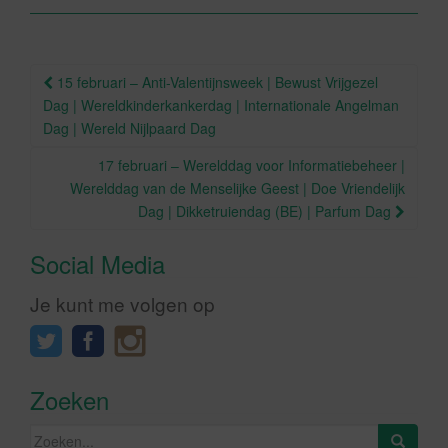
o
o
Berichtnavigatie
k
15 februari – Anti-Valentijnsweek | Bewust Vrijgezel
Dag | Wereldkinderkankerdag | Internationale Angelman
Dag | Wereld Nijlpaard Dag
17 februari – Werelddag voor Informatiebeheer |
Werelddag van de Menselijke Geest | Doe Vriendelijk
Dag | Dikketruiendag (BE) | Parfum Dag
Social Media
Je kunt me volgen op
Zoeken
Zoeken