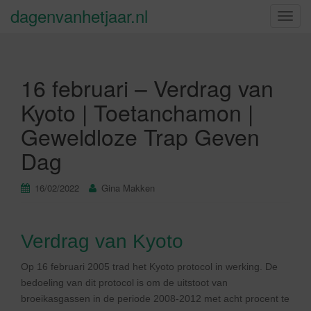
dagenvanhetjaar.nl
S
c
h
a
16 februari – Verdrag van
k
e
Kyoto | Toetanchamon |
l
Geweldloze Trap Geven
n
a
Dag
v
i
16/02/2022
Gina Makken
g
a
t
Verdrag van Kyoto
i
e
Op 16 februari 2005 trad het Kyoto protocol in werking. De
bedoeling van dit protocol is om de uitstoot van
broeikasgassen in de periode 2008-2012 met acht procent te