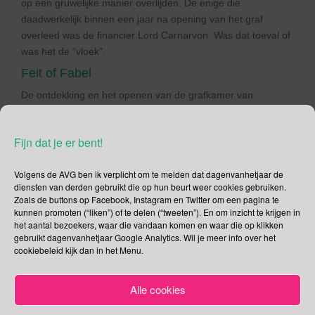
op een gruwelijke manier overlijden. De enige die
daadwerkelijk binnen een jaar na opening van het graf
overleed was de financier Lord Carnarvon. Was dat toeval of
was het de “vloek”.
Feit of Fabel
De ontdekking en het openen van de grafkamer van
Toetanchamon was een enorme belangrijke archeologische
gebeurtenis waar veel pers op af kwam. Om de pers op
Fijn dat je er bent!
afstand te houden en tevreden te stellen vertelde Carter het
verhaal van de aanhangers over de
vloek van de farao
aan
Volgens de AVG ben ik verplicht om te melden dat dagenvanhetjaar de
de pers. Het was niet geheel uit zijn grote duim gezogen. Hij
diensten van derden gebruikt die op hun beurt weer cookies gebruiken.
gebruikte het volksgeloof die verhaalde over de vloek van de
Zoals de buttons op Facebook, Instagram en Twitter om een pagina te
farao die gebaseerd was op inscripties die in graven van
kunnen promoten (“liken”) of te delen (“tweeten”). En om inzicht te krijgen in
het aantal bezoekers, waar die vandaan komen en waar die op klikken
koningen uit het Oude Rijk waren aangetroffen. Zelf geloofde
gebruikt dagenvanhetjaar Google Analytics. Wil je meer info over het
hij er helemaal niks van. Later kreeg hij gelijk, want de
cookiebeleid kijk dan in het Menu.
inscripties bleken helemaal niet aanwezig te zijn.
Sherlock Holmes
Alle cookies
De prominente schrijver
Sir Arthur Conan Doyle
ging hier