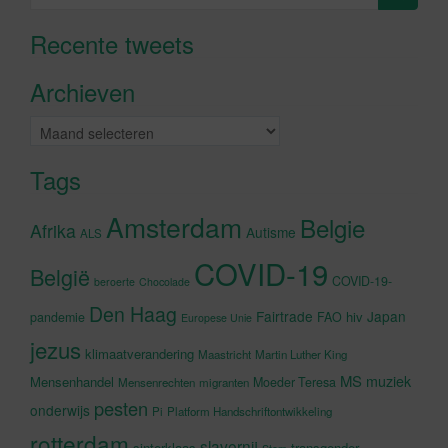
naar:
Recente tweets
Klik om marketing cookies te
accepteren en deze inhoud in te
Archieven
schakelen
Archieven
Tags
Amsterdam
Belgie
Afrika
Autisme
ALS
COVID-19
België
COVID-19-
beroerte
Chocolade
Den Haag
Fairtrade
Japan
hiv
pandemie
FAO
Europese Unie
jezus
klimaatverandering
Maastricht
Martin Luther King
MS
muziek
Mensenhandel
Moeder Teresa
Mensenrechten
migranten
pesten
onderwijs
Pi
Platform Handschriftontwikkeling
rotterdam
slavernij
sinterklaas
transgender