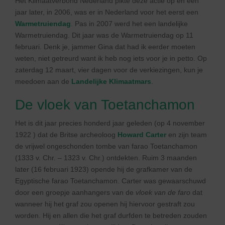
Het Klimaatverbond Nederland pikte deze actie op en een
jaar later, in 2006, was er in Nederland voor het eerst een
Warmetruiendag
. Pas in 2007 werd het een landelijke
Warmetruiendag. Dit jaar was de Warmetruiendag op 11
februari. Denk je, jammer Gina dat had ik eerder moeten
weten, niet getreurd want ik heb nog iets voor je in petto. Op
zaterdag 12 maart, vier dagen voor de verkiezingen, kun je
meedoen aan de
Landelijke Klimaatmars
.
De vloek van Toetanchamon
Het is dit jaar precies honderd jaar geleden (op 4 november
1922 ) dat de Britse archeoloog
Howard Carter
en zijn team
de vrijwel ongeschonden tombe van farao Toetanchamon
(1333 v. Chr. – 1323 v. Chr.) ontdekten. Ruim 3 maanden
later (16 februari 1923) opende hij de grafkamer van de
Egyptische farao Toetanchamon. Carter was gewaarschuwd
door een groepje aanhangers van de
vloek van de faro
dat
wanneer hij het graf zou openen hij hiervoor gestraft zou
worden. Hij en allen die het graf durfden te betreden zouden