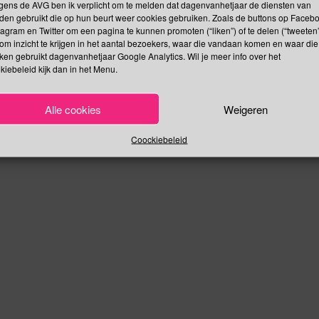
gens de AVG ben ik verplicht om te melden dat dagenvanhetjaar de diensten van
den gebruikt die op hun beurt weer cookies gebruiken. Zoals de buttons op Faceb
tagram en Twitter om een pagina te kunnen promoten (“liken”) of te delen (“tweeten”
om inzicht te krijgen in het aantal bezoekers, waar die vandaan komen en waar die
kken gebruikt dagenvanhetjaar Google Analytics. Wil je meer info over het
kiebeleid kijk dan in het Menu.
Alle cookies
Weigeren
Coockiebeleid