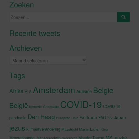
Zoeken
Zoeken
naar:
Recente tweets
Klik om marketing cookies te
accepteren en deze inhoud in te
Archieven
schakelen
Archieven
Tags
Amsterdam
Belgie
Afrika
Autisme
ALS
COVID-19
België
COVID-19-
beroerte
Chocolade
Den Haag
Fairtrade
Japan
hiv
pandemie
FAO
Europese Unie
jezus
klimaatverandering
Maastricht
Martin Luther King
MS
muziek
Mensenhandel
Moeder Teresa
Mensenrechten
migranten