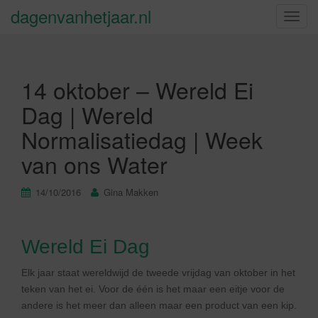
dagenvanhetjaar.nl
S
c
h
a
14 oktober – Wereld Ei
k
e
Dag | Wereld
l
Normalisatiedag | Week
n
a
van ons Water
v
i
14/10/2016
Gina Makken
g
a
t
Wereld Ei Dag
i
e
Elk jaar staat wereldwijd de tweede vrijdag van oktober in het
teken van het ei. Voor de één is het maar een eitje voor de
andere is het meer dan alleen maar een product van een kip.