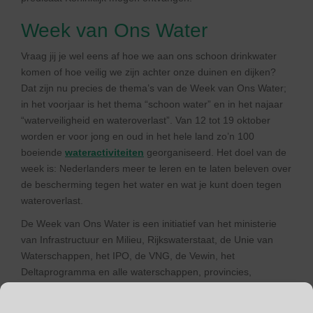
Week van Ons Water
Vraag jij je wel eens af hoe we aan ons schoon drinkwater
komen of hoe veilig we zijn achter onze duinen en dijken?
Dat zijn nu precies de thema’s van de Week van Ons Water;
in het voorjaar is het thema “schoon water” en in het najaar
“waterveiligheid en wateroverlast”. Van 12 tot 19 oktober
worden er voor jong en oud in het hele land zo’n 100
boeiende
wateractiviteiten
georganiseerd. Het doel van de
week is: Nederlanders meer te leren en te laten beleven over
de bescherming tegen het water en wat je kunt doen tegen
wateroverlast.
De Week van Ons Water is een initiatief van het ministerie
van Infrastructuur en Milieu, Rijkswaterstaat, de Unie van
Waterschappen, het IPO, de VNG, de Vewin, het
Deltaprogramma en alle waterschappen, provincies,
gemeenten en waterbedrijven.