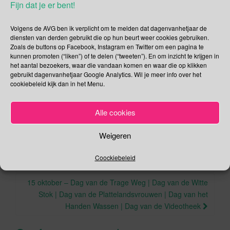
Deel dit bericht
Fijn dat je er bent!
F
T
Volgens de AVG ben ik verplicht om te melden dat dagenvanhetjaar de
a
wi
diensten van derden gebruikt die op hun beurt weer cookies gebruiken.
Zoals de buttons op Facebook, Instagram en Twitter om een pagina te
,
,
,
.
.
Oktober
Ei
NEN
normalisatie
Water
Permalink
c
tt
kunnen promoten (“liken”) of te delen (“tweeten”). En om inzicht te krijgen in
het aantal bezoekers, waar die vandaan komen en waar die op klikken
e
er
gebruikt dagenvanhetjaar Google Analytics. Wil je meer info over het
cookiebeleid kijk dan in het Menu.
b
o
Berichtnavigatie
Alle cookies
13 oktober – Géén BH dag | Nationale Filevrije Dag |
o
Internationale Dag van het Zicht | Internationale Dag
k
Weigeren
voor Rampenrisicovermindering | Wereld Trombose Dag
| Internationale Begrijpelijke Taal dag | Internationale
Coockiebeleid
Suit-Up Dag
15 oktober – Dag van de Trage Weg | Dag van de Witte
Stok | Dag van de Plattelandsvrouwen | Dag van het
Handen Wassen | Dag van de Videotheek