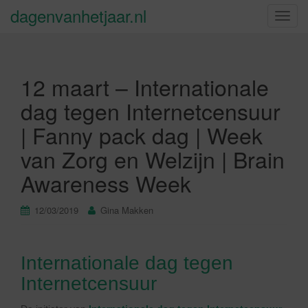
dagenvanhetjaar.nl
S
c
h
a
12 maart – Internationale
k
e
dag tegen Internetcensuur
l
| Fanny pack dag | Week
n
a
van Zorg en Welzijn | Brain
v
Awareness Week
i
g
a
12/03/2019
Gina Makken
t
i
e
Internationale dag tegen
Internetcensuur