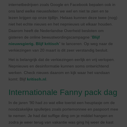
internetbedrijven zoals Google en Facebook bepalen ook in
ons land welke nieuwsfeiten we wel en niet te zien en te
lezen krijgen op onze tijdlijn. Helaas kunnen deze twee (nog)
niet het echte nieuws en het nepnieuws uit elkaar houden.
Daarom heeft de Nederlandse Overheid besloten om
gisteren de online bewustwordingscampagne “
Blijf
nieuwsgierig. Blijf kritisch
” te lanceren. Op weg naar de
verkiezingen van 20 maart is dit zeer verstandig besluit.
Het is belangrijk dat de verkiezingen eerlijk en vrij verlopen.
Nepnieuws en desinformatie kunnen soms ontwrichtend
werken. Check nieuws daarom en kijk waar het vandaan
komt: Blijf
kritisch.nl
.
Internationale Fanny pack dag
In de jaren ’90 had zo wat elke toerist een heuptasje om de
noodzakelijke spulletjes zoals portemonnee en paspoort mee
te nemen. Je had dat suffige ding om je middel hangen en
zodra je weer terug van vakantie was ging hij weer de kast