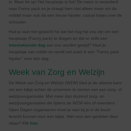
in. Maar let op! Het heuptasje is hot! De naam is veranderd
naar Fanny pack en je draagt hem niet alleen maar om de
middel maar ook als een heuse hipster: casual losjes over de
schouder.
Had je vast niet gedacht hé dat het nog hip zou zijn om een
heuptasje (Fanny pack) te dragen en dat er zelfs een
internationale dag
aan zou worden gewijd? Haal je
heuptasje van zolder en wordt net zoals ik een “Fanny pack
hipster” voor één dag .
Week van Zorg en Welzijn
De Week van Zorg en Welzijn (WZW) bied je de ultieme kans
om een kijkje achter de schermen te nemen van een zorg- of
welzijnsorganisatie. Met meer dan duizend zorg- en
welzijnsorganisaties die tijdens de WZW één of meerdere
Open Dagen organiseren moet je vast bij je in de buurt
terecht kunnen voor een kijkje. Niet voor een gesloten deur
staan? Klik
hier
.