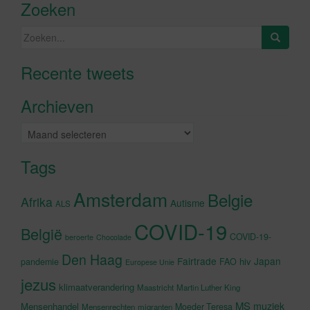
Zoeken
Zoeken
naar:
Recente tweets
Klik om marketing cookies te
accepteren en deze inhoud in te
Archieven
schakelen
Archieven
Tags
Amsterdam
Belgie
Afrika
Autisme
ALS
COVID-19
België
COVID-19-
beroerte
Chocolade
Den Haag
Fairtrade
Japan
hiv
pandemie
FAO
Europese Unie
jezus
klimaatverandering
Maastricht
Martin Luther King
MS
muziek
Mensenhandel
Moeder Teresa
Mensenrechten
migranten