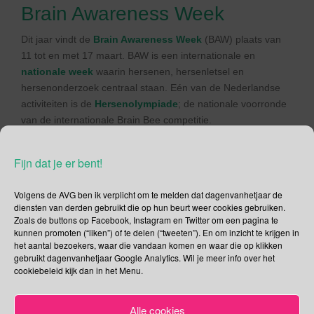
Brain Awareness Week
Dit jaar vindt de
Brain Awareness Week
(BAW) plaats van
11 tot en met 17 maart. BAW is een internationale en
nationale week
waarin hersenen, hersenletsel en
hersenonderzoek centraal staan. Eén van de Nederlandse
activiteiten is de
Hersenolympiade
; de nationale voorronde
van de internationale Brain Bee competitie.
Stichting Hersenolympiade Nederland
is de nationaal
coördinator, en organiseert de Hersenolympiade als de
Fijn dat je er bent!
nationale voorronde voor de internationale Brain Bee
competitie. Een competitie die de opleiding
Volgens de AVG ben ik verplicht om te melden dat dagenvanhetjaar de
diensten van derden gebruikt die op hun beurt weer cookies gebruiken.
neurowetenschappen promoot door middel van een
Zoals de buttons op Facebook, Instagram en Twitter om een pagina te
mondiale wedstrijd. De winnaar van de Nederlandse
kunnen promoten (“liken”) of te delen (“tweeten”). En om inzicht te krijgen in
Hersenolympiade gaat naar de
IBB competitie
.
het aantal bezoekers, waar die vandaan komen en waar die op klikken
gebruikt dagenvanhetjaar Google Analytics. Wil je meer info over het
Deel dit bericht
cookiebeleid kijk dan in het Menu.
F
T
Alle cookies