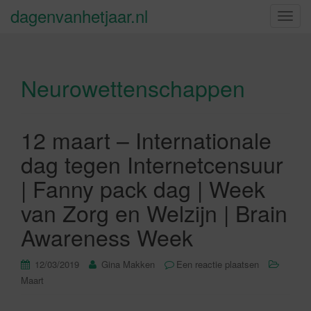
dagenvanhetjaar.nl
S
c
h
a
Neurowettenschappen
k
e
l
n
12 maart – Internationale
a
dag tegen Internetcensuur
v
i
| Fanny pack dag | Week
g
van Zorg en Welzijn | Brain
a
t
Awareness Week
i
e
12/03/2019
Gina Makken
Een reactie plaatsen
Maart