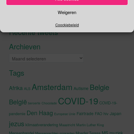
Zoeken
Weigeren
Zoeken
naar:
Coockiebeleid
Recente tweets
Klik om marketing cookies te
accepteren en deze inhoud in te
Archieven
schakelen
Archieven
Tags
Amsterdam
Belgie
Afrika
Autisme
ALS
COVID-19
België
COVID-19-
beroerte
Chocolade
Den Haag
Fairtrade
Japan
hiv
pandemie
FAO
Europese Unie
jezus
klimaatverandering
Maastricht
Martin Luther King
MS
muziek
Mensenhandel
Moeder Teresa
Mensenrechten
migranten