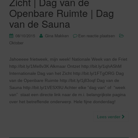
Zicht | Dag van de
Openbare Ruimte | Dag
van de Sauna
08/10/2015
Gina Makken
Een reactie plaatsen
Oktober
Jahoeeee frietweek, mijn week! Nationale Week van de Friet
http://bit.ly/1Me8v3K Alkmaar Ontzet http://bit.ly/1qhAShM
Internationale Dag van het Zicht http://bit.ly/1FTgORG Dag
van de Openbare Ruimte http://bit.ly/1j83oqf Dag van de
Sauna http://bit.ly/1VESX9U Achter elke “dag van” of “week
van” staat een directe link naar de m.i. belangrijkste pagina
over het betreffende onderwerp. Hele fijne donderdag!
Lees verder