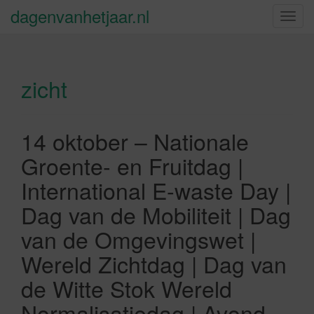
dagenvanhetjaar.nl
S
c
h
a
zicht
k
e
l
n
14 oktober – Nationale
a
Groente- en Fruitdag |
v
i
International E-waste Day |
g
Dag van de Mobiliteit | Dag
a
t
van de Omgevingswet |
i
Wereld Zichtdag | Dag van
e
de Witte Stok Wereld
Normalisatiedag | Avond