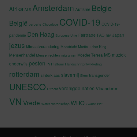
Amsterdam
Belgie
Afrika
Autisme
ALS
COVID-19
België
COVID-19-
beroerte
Chocolade
Den Haag
Fairtrade
Japan
hiv
pandemie
FAO
Europese Unie
jezus
klimaatverandering
Maastricht
Martin Luther King
MS
muziek
Mensenhandel
Moeder Teresa
Mensenrechten
migranten
pesten
onderwijs
Pi
Platform Handschriftontwikkeling
rotterdam
slavernij
sinterklaas
transgender
Stem
UNESCO
verenigde naties
Vlaanderen
Utrecht
VN
Vrede
WHO
wetenschap
Water
Zwarte Piet