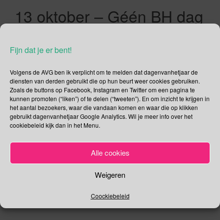
13 oktober – Géén BH dag
| Nationale Filevrije Dag |
Internationale Dag van het
Fijn dat je er bent!
Zicht | Internationale Dag
Volgens de AVG ben ik verplicht om te melden dat dagenvanhetjaar de
voor
diensten van derden gebruikt die op hun beurt weer cookies gebruiken.
Zoals de buttons op Facebook, Instagram en Twitter om een pagina te
Rampenrisicovermindering
kunnen promoten (“liken”) of te delen (“tweeten”). En om inzicht te krijgen in
het aantal bezoekers, waar die vandaan komen en waar die op klikken
| Wereld Trombose Dag |
gebruikt dagenvanhetjaar Google Analytics. Wil je meer info over het
cookiebeleid kijk dan in het Menu.
Internationale Begrijpelijke
Taal dag | Internationale
Alle cookies
Suit-Up Dag
Weigeren
13/10/2016
Gina Makken
Een reactie plaatsen
Coockiebeleid
Oktober