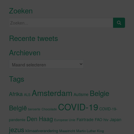
Zoeken
Zoeken
naar:
Recente tweets
Klik om marketing cookies te
accepteren en deze inhoud in te
Archieven
schakelen
Archieven
Tags
Amsterdam
Belgie
Afrika
Autisme
ALS
COVID-19
België
COVID-19-
beroerte
Chocolade
Den Haag
Fairtrade
Japan
hiv
pandemie
FAO
Europese Unie
jezus
klimaatverandering
Maastricht
Martin Luther King