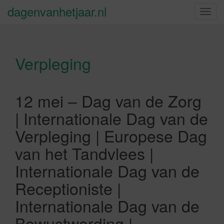
dagenvanhetjaar.nl
S
c
h
a
Verpleging
k
e
l
n
12 mei – Dag van de Zorg
a
| Internationale Dag van de
v
i
Verpleging | Europese Dag
g
van het Tandvlees |
a
t
Internationale Dag van de
i
Receptioniste |
e
Internationale Dag van de
Bewustwording |