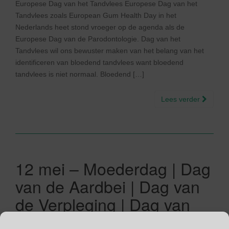
Europese Dag van het Tandvlees Europese Dag van het
Tandvlees zoals European Gum Health Day in het
Nederlands heet stond vroeger op de agenda als de
Europese Dag van de Parodontologie. Dag van het
Tandvlees wil ons bewuster maken van het belang van het
identificeren van bloedend tandvlees want bloedend
tandvlees is niet normaal. Bloedend […]
Lees verder
12 mei – Moederdag | Dag
van de Aardbei | Dag van
de Verpleging | Dag van
het Levenslied | CIND |