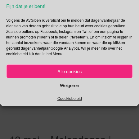
ME-dag | Week van
Fijn dat je er bent!
Respect voor de Geboorte
Volgens de AVG ben ik verplicht om te melden dat dagenvanhetjaar de
diensten van derden gebruikt die op hun beurt weer cookies gebruiken.
12/05/2019
Gina Makken
Mei
Zoals de buttons op Facebook, Instagram en Twitter om een pagina te
kunnen promoten (“liken”) of te delen (“tweeten”). En om inzicht te krijgen in
het aantal bezoekers, waar die vandaan komen en waar die op klikken
Moederdag Sinds 1925 vieren we in Nederland op de tweede
gebruikt dagenvanhetjaar Google Analytics. Wil je meer info over het
cookiebeleid kijk dan in het Menu.
zondag in mei Moederdag. Dus als je denkt er mee weg te
komen met te zeggen dat je het niet wist dat het vandaag
Moederdag is dan heb je wel echt onder een steen geleefd.
Alle cookies
Wist je trouwens dat van origine Moederdag een dag was
[…]
Weigeren
Lees verder
Coockiebeleid