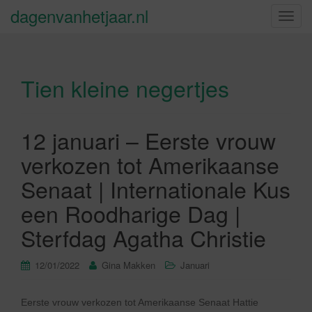
dagenvanhetjaar.nl
S
c
h
a
Tien kleine negertjes
k
e
l
n
12 januari – Eerste vrouw
a
verkozen tot Amerikaanse
v
i
Senaat | Internationale Kus
g
een Roodharige Dag |
a
t
Sterfdag Agatha Christie
i
e
12/01/2022
Gina Makken
Januari
Eerste vrouw verkozen tot Amerikaanse Senaat Hattie