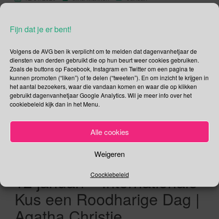
Sterfdag Agatha Christie Op 12 januari 1976 overleed in het
Fijn dat je er bent!
pittoreske Winterbrook Dame Agatha Mary Clarissa Christie,
Lady Mallowan, op 85-jarige leeftijd. Zij was een van de
Volgens de AVG ben ik verplicht om te melden dat dagenvanhetjaar de
meest succesvolle auteurs aller tijden. Agatha Christie
diensten van derden gebruikt die op hun beurt weer cookies gebruiken.
Zoals de buttons op Facebook, Instagram en Twitter om een pagina te
schreef maar liefst 66 detectiveromans, 20 toneelstukken, 4
kunnen promoten (“liken”) of te delen (“tweeten”). En om inzicht te krijgen in
non-fictiewerken, 6 romans onder het pseudoniem Mary
het aantal bezoekers, waar die vandaan komen en waar die op klikken
Westmacott en ongeveer 150 korte verhalen. […]
gebruikt dagenvanhetjaar Google Analytics. Wil je meer info over het
cookiebeleid kijk dan in het Menu.
Lees verder
Alle cookies
Weigeren
12 januari – Internationale
Coockiebeleid
Kus een Roodharige Dag |
Agatha Christie