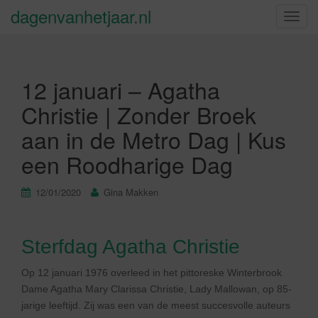
dagenvanhetjaar.nl
S
c
h
a
12 januari – Agatha
k
e
Christie | Zonder Broek
l
aan in de Metro Dag | Kus
n
a
een Roodharige Dag
v
i
12/01/2020
Gina Makken
g
a
t
Sterfdag Agatha Christie
i
e
Op 12 januari 1976 overleed in het pittoreske Winterbrook
Dame Agatha Mary Clarissa Christie, Lady Mallowan, op 85-
jarige leeftijd. Zij was een van de meest succesvolle auteurs