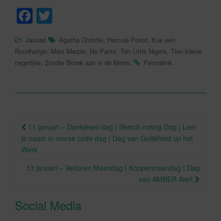
F
T
a
wi
,
,
Januari
Agatha Christie
Hercule Poirot
Kus een
c
tt
,
,
,
,
Roodharige
Miss Marple
No Pants
Ten Little Nigers
Tien kleine
e
er
,
.
.
negertjes
Zonder Broek aan in de Metro
Permalink
b
o
o
Berichtnavigatie
k
11 januari – Dankjewel dag | Sketch-noting Dag | Leer
je naam in morse code dag | Dag van Gelijkheid op het
Werk
13 januari – Verloren Maandag | Koppermaandag | Dag
van AMBER Alert
Social Media