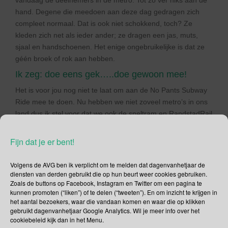
vandaag de deelnemers in de metro. Tot zo ver niks aan de
hand. Degene die meedoen aan deze dag gedragen zich
compleet normaal. Dat is ook niet schokkend, toch? Ze
kleden zich net als ieder ander; ze dragen een jas, muts,
sjaal en handschoenen. Het enige ongebruikelijke is dat ze
géén broek of rok aan hebben.
Ik zeg: doe eens gek…..doe gewoon mee!
Het is voor jou nog niet te laat om aan de No Pants Subway
Ride mee te doen. Nu hebben we niet zoveel metro’s in ons
land dus ik stel voor dat we ook de sneltram en RandstadRail
er bij betrekken.
Fijn dat je er bent!
Internationale Kus een
Roodharige Dag
Volgens de AVG ben ik verplicht om te melden dat dagenvanhetjaar de
diensten van derden gebruikt die op hun beurt weer cookies gebruiken.
Zoals de buttons op Facebook, Instagram en Twitter om een pagina te
Roodharigen zijn vaker het lijdend onderwerp van pesterijen,
kunnen promoten (“liken”) of te delen (“tweeten”). En om inzicht te krijgen in
alleen maar vanwege hun bleke huidskleur, rossige haar en
het aantal bezoekers, waar die vandaan komen en waar die op klikken
sproeten. Het toppunt echter was toch wel toen een figuur uit
gebruikt dagenvanhetjaar Google Analytics. Wil je meer info over het
de satirische animatieserie South Park in 2005 een
cookiebeleid kijk dan in het Menu.