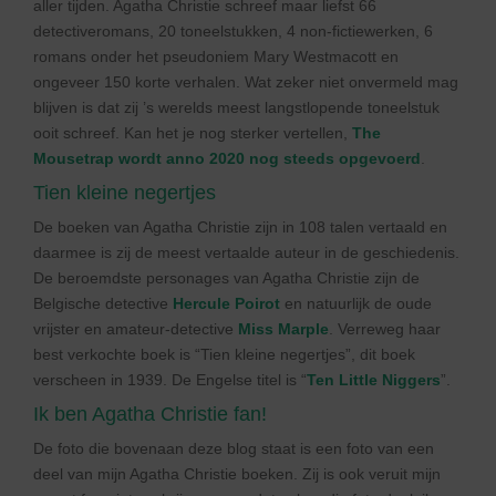
aller tijden. Agatha Christie schreef maar liefst 66
detectiveromans, 20 toneelstukken, 4 non-fictiewerken, 6
romans onder het pseudoniem Mary Westmacott en
ongeveer 150 korte verhalen. Wat zeker niet onvermeld mag
blijven is dat zij ’s werelds meest langstlopende toneelstuk
ooit schreef. Kan het je nog sterker vertellen,
The
Mousetrap wordt anno 2020 nog steeds opgevoerd
.
Tien kleine negertjes
De boeken van Agatha Christie zijn in 108 talen vertaald en
daarmee is zij de meest vertaalde auteur in de geschiedenis.
De beroemdste personages van Agatha Christie zijn de
Belgische detective
Hercule Poirot
en natuurlijk de oude
vrijster en amateur-detective
Miss Marple
. Verreweg haar
best verkochte boek is “Tien kleine negertjes”, dit boek
verscheen in 1939. De Engelse titel is “
Ten Little Niggers
”.
Ik ben Agatha Christie fan!
De foto die bovenaan deze blog staat is een foto van een
deel van mijn Agatha Christie boeken. Zij is ook veruit mijn