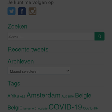
Je kunt me volgen op
Zoeken
Zoeken
naar:
Recente tweets
Klik om marketing cookies te
accepteren en deze inhoud in te
Archieven
schakelen
Archieven
Tags
Amsterdam
Belgie
Afrika
Autisme
ALS
COVID-19
België
COVID-19-
beroerte
Chocolade