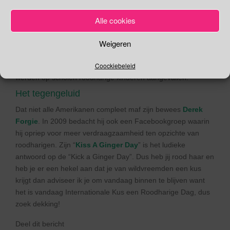
haatspeech hield waarin hij opriep tot discriminatie en
pesterijen gericht tegen “Ginger Kids”.
Alle cookies
Een veertienjarige jongen uit Vancouver werd zo
geïnspireerd door deze aflevering van South Park dat hij in
Weigeren
2008 een Facebook-groep oprichten en 20 november uitriep
Coockiebeleid
tot “
National Kick a Ginger Day
“. Gevolg: op 20 november
werden op scholen roodharige kinderen aangevallen.
Het tegengeluid
Dat niet alle Amerikanen compleet maf zijn bewees
Derek
Forgie
. In 2009 bedacht hij ook een Facebookgroep waarin
hij opriep voor meer verdraagzaamheid ten opzichte van
roodharigen. Zijn “
Kiss A Ginger Day
” is het ludieke
antwoord op de “Kick a Ginger Day”. Dus heb jij rood haar en
heb je er een hekel aan dat je van wildvreemden een kus
krijgt dan adviseer ik je om vandaag binnen te blijven want
het is vandaag Internationale Kus een Roodharige Dag, dus
zoek dekking!
Deel dit bericht