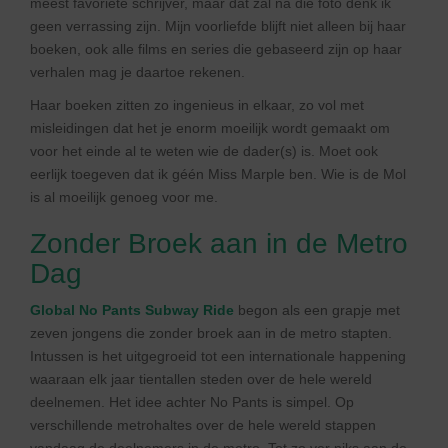
meest favoriete schrijver, maar dat zal na die foto denk ik
geen verrassing zijn. Mijn voorliefde blijft niet alleen bij haar
boeken, ook alle films en series die gebaseerd zijn op haar
verhalen mag je daartoe rekenen.
Haar boeken zitten zo ingenieus in elkaar, zo vol met
misleidingen dat het je enorm moeilijk wordt gemaakt om
voor het einde al te weten wie de dader(s) is. Moet ook
eerlijk toegeven dat ik géén Miss Marple ben. Wie is de Mol
is al moeilijk genoeg voor me.
Zonder Broek aan in de Metro
Dag
Global No Pants Subway Ride
begon als een grapje met
zeven jongens die zonder broek aan in de metro stapten.
Intussen is het uitgegroeid tot een internationale happening
waaraan elk jaar tientallen steden over de hele wereld
deelnemen. Het idee achter No Pants is simpel. Op
verschillende metrohaltes over de hele wereld stappen