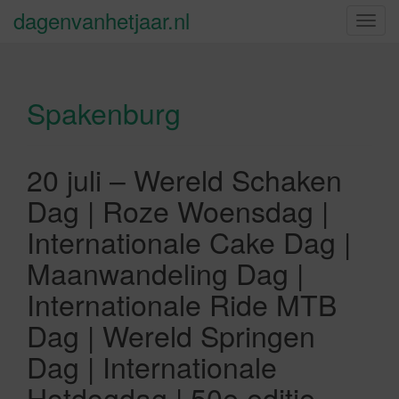
dagenvanhetjaar.nl
S
c
h
a
Spakenburg
k
e
l
n
20 juli – Wereld Schaken
a
Dag | Roze Woensdag |
v
i
Internationale Cake Dag |
g
Maanwandeling Dag |
a
t
Internationale Ride MTB
i
Dag | Wereld Springen
e
Dag | Internationale
Hotdogdag | 50e editie