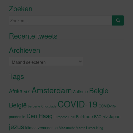
Zoeken
Zoeken
naar:
Recente tweets
Klik om marketing cookies te
accepteren en deze inhoud in te
Archieven
schakelen
Archieven
Tags
Amsterdam
Belgie
Afrika
Autisme
ALS
COVID-19
België
COVID-19-
beroerte
Chocolade
Den Haag
Fairtrade
Japan
hiv
pandemie
FAO
Europese Unie
jezus
klimaatverandering
Maastricht
Martin Luther King