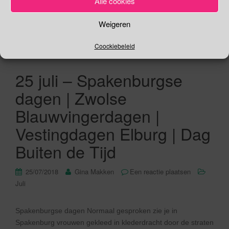
Alle cookies
Lees verder
Weigeren
Coockiebeleid
25 juli – Spakenburgse
dagen | Zwolse
Blauwvingerdagen |
Vestingdagen Elburg | Dag
Buiten de Tijd
25/07/2018
Gina Makken
Een reactie plaatsen
Juli
Spakenburgse dagen Normaal gesproken zie je in
Spakenburg vrouwen gekleed in klederdracht door de straten