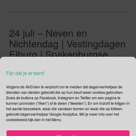
24 juli – Neven en
Nichtendag | Vestingdagen
Elburg | Spakenburgse
Dagen | Tequiladag
Fijn dat je er bent!
24/07/2019
Gina Makken
Juli
Volgens de AVG ben ik verplicht om te melden dat dagenvanhetjaar de
diensten van derden gebruikt die op hun beurt weer cookies gebruiken.
Nationale Neven en Nichtendag Vroegûh zag ik mijn neefjes
Zoals de buttons op Facebook, Instagram en Twitter om een pagina te
en nichtjes regelmatig, was het niet bij de opa’s en oma’s
kunnen promoten (“liken”) of te delen (“tweeten”). En om inzicht te krijgen in
dan wel tijdens de talrijke verjaardagen in de familie en
het aantal bezoekers, waar die vandaan komen en waar die op klikken
natuurlijk op 1 januari en andere al dan niet verplichtte
gebruikt dagenvanhetjaar Google Analytics. Wil je meer info over het
cookiebeleid kijk dan in het Menu.
feestdagen. Nu zie ik mijn neven en nichten sporadisch, en
als ik ze tegen het […]