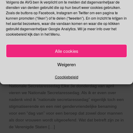
Volgens de AVG ben ik verplicht om te melden dat dagenvanhetjaar de
Lieve Vrouw van Lourdes |
diensten van derden gebruikt die op hun beurt weer cookies gebruiken.
Pizzacake dag | Dag van
Zoals de buttons op Facebook, Instagram en Twitter om een pagina te
kunnen promoten (“liken”) of te delen (“tweeten”). En om inzicht te krijgen in
de Projectontwikkeling |
het aantal bezoekers, waar die vandaan komen en waar die op klikken
gebruikt dagenvanhetjaar Google Analytics. Wil je meer info over het
Dag van de Gezonde
cookiebeleid kijk dan in het Menu.
Schoolkantine | Werelddag
Alle cookies
van de Stem
Weigeren
16/04/2020
Gina Makken
April
Coockiebeleid
Nationale Secretaressedag Elke 3e donderdag van april
vieren we Nationale Secretaressedag. Als ik er even over
nadenk vind ik “nationale secretaressedag” eigenlijk toch een
stigmatiserende en een niet gendervriendelijke benaming
voor een “dag van” voor een beroep dat zowel door mannen
als door vrouwen wordt uitgeoefend. Wat dat betreft zijn ze in
de Verenigde Staten […]