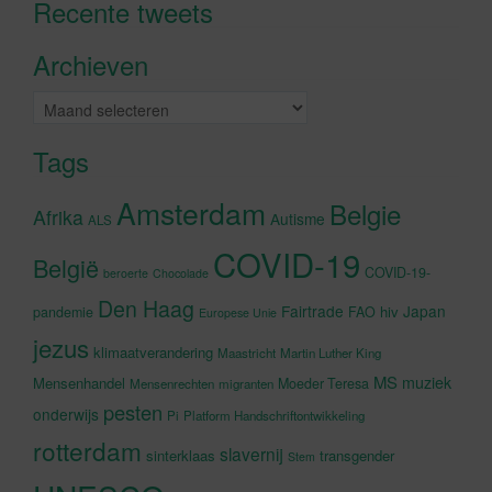
Recente tweets
Klik om marketing cookies te
accepteren en deze inhoud in te
Archieven
schakelen
Archieven
Tags
Amsterdam
Belgie
Afrika
Autisme
ALS
COVID-19
België
COVID-19-
beroerte
Chocolade
Den Haag
Fairtrade
Japan
hiv
pandemie
FAO
Europese Unie
jezus
klimaatverandering
Maastricht
Martin Luther King
MS
muziek
Mensenhandel
Moeder Teresa
Mensenrechten
migranten
pesten
onderwijs
Pi
Platform Handschriftontwikkeling
rotterdam
slavernij
sinterklaas
transgender
Stem