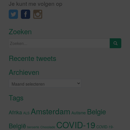
Je kunt me volgen op
Zoeken
Zoeken
naar:
Recente tweets
Klik om marketing cookies te
accepteren en deze inhoud in te
Archieven
schakelen
Archieven
Tags
Amsterdam
Belgie
Afrika
Autisme
ALS
COVID-19
België
COVID-19-
beroerte
Chocolade