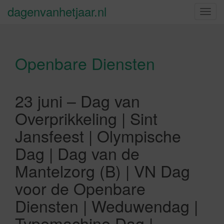
dagenvanhetjaar.nl
S
c
h
a
Openbare Diensten
k
e
l
n
23 juni – Dag van
a
Overprikkeling | Sint
v
i
Jansfeest | Olympische
g
Dag | Dag van de
a
t
Mantelzorg (B) | VN Dag
i
voor de Openbare
e
Diensten | Weduwendag |
Typemachine Dag |