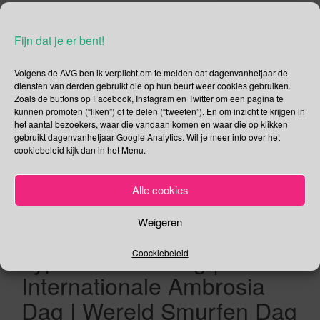
Fijn dat je er bent!
Volgens de AVG ben ik verplicht om te melden dat dagenvanhetjaar de
23 juni – Roze Zaterdag |
diensten van derden gebruikt die op hun beurt weer cookies gebruiken.
Zoals de buttons op Facebook, Instagram en Twitter om een pagina te
Olympische Dag | Dag van
kunnen promoten (“liken”) of te delen (“tweeten”). En om inzicht te krijgen in
het aantal bezoekers, waar die vandaan komen en waar die op klikken
de Mantelzorger (BE) |
gebruikt dagenvanhetjaar Google Analytics. Wil je meer info over het
cookiebeleid kijk dan in het Menu.
Internationale Dag voor de
Openbare Diensten |
Alle cookies
Internationale
Weigeren
Weduwendag | Wereld
Typemachine Dag |
Coockiebeleid
Internationale Ambrosia
Dag | Wereld Smurfen Dag