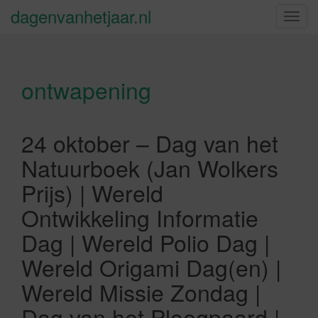
dagenvanhetjaar.nl
S
c
h
a
ontwapening
k
e
l
n
24 oktober – Dag van het
a
Natuurboek (Jan Wolkers
v
i
Prijs) | Wereld
g
Ontwikkeling Informatie
a
t
Dag | Wereld Polio Dag |
i
Wereld Origami Dag(en) |
e
Wereld Missie Zondag |
Dag van het Ploegpaard |