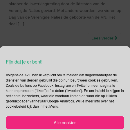
oktober de inwerkingtreding door de lidstaten van de
Verenigde Naties gevierd. Met andere woorden, we vieren op
Dag van de Verenigde Naties de geboorte van de VN. Het
doel […]
Lees verder
Fijn dat je er bent!
24 oktober – Kebabdag |
Volgens de AVG ben ik verplicht om te melden dat dagenvanhetjaar de
diensten van derden gebruikt die op hun beurt weer cookies gebruiken.
Boerenkooldag | Pensdag |
Zoals de buttons op Facebook, Instagram en Twitter om een pagina te
kunnen promoten (“liken”) of te delen (“tweeten”). En om inzicht te krijgen in
Polio Dag |Dag van de
het aantal bezoekers, waar die vandaan komen en waar die op klikken
gebruikt dagenvanhetjaar Google Analytics. Wil je meer info over het
Verenigde Naties |
cookiebeleid kijk dan in het Menu.
Informatiedag over
Alle cookies
Ontwikkelingsvraagstukken