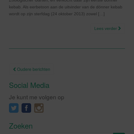
Zoologischer Garten, en verkocht daar zijn eerste dönner
kebab. Als eerbetoon aan de uitvinder van de dönner kebab
wordt op zijn sterfdag (24 oktober 2013) zowel […]
Lees verder
Berichtnavigatie
Oudere berichten
Social Media
Je kunt me volgen op
Zoeken