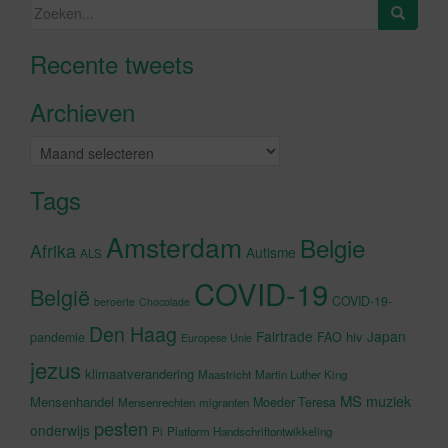
Zoeken
naar:
Recente tweets
Klik om marketing cookies te
accepteren en deze inhoud in te
Archieven
schakelen
Archieven
Tags
Amsterdam
Belgie
Afrika
Autisme
ALS
COVID-19
België
COVID-19-
beroerte
Chocolade
Den Haag
Fairtrade
Japan
hiv
pandemie
FAO
Europese Unie
jezus
klimaatverandering
Maastricht
Martin Luther King
MS
muziek
Mensenhandel
Moeder Teresa
Mensenrechten
migranten
pesten
onderwijs
Pi
Platform Handschriftontwikkeling