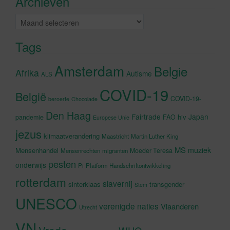
Archieven
schakelen
Archieven
Tags
Amsterdam
Belgie
Afrika
Autisme
ALS
COVID-19
België
COVID-19-
beroerte
Chocolade
Den Haag
Fairtrade
Japan
hiv
pandemie
FAO
Europese Unie
jezus
klimaatverandering
Maastricht
Martin Luther King
MS
muziek
Mensenhandel
Moeder Teresa
Mensenrechten
migranten
pesten
onderwijs
Pi
Platform Handschriftontwikkeling
rotterdam
slavernij
sinterklaas
transgender
Stem
UNESCO
verenigde naties
Vlaanderen
Utrecht
VN