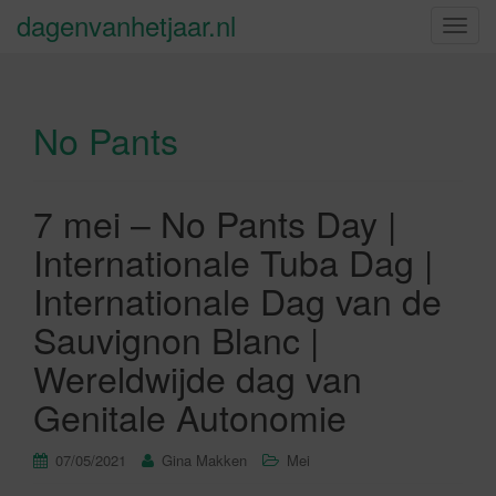
dagenvanhetjaar.nl
S
c
h
a
No Pants
k
e
l
n
7 mei – No Pants Day |
a
Internationale Tuba Dag |
v
i
Internationale Dag van de
g
Sauvignon Blanc |
a
t
Wereldwijde dag van
i
Genitale Autonomie
e
07/05/2021
Gina Makken
Mei