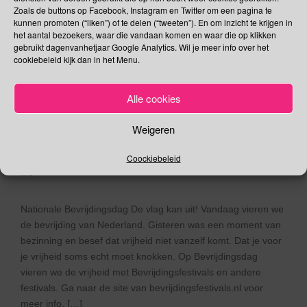
Straatvoetbaldag | Wereld
Zoals de buttons op Facebook, Instagram en Twitter om een pagina te
kunnen promoten (“liken”) of te delen (“tweeten”). En om inzicht te krijgen in
Handhygiënedag | No
het aantal bezoekers, waar die vandaan komen en waar die op klikken
gebruikt dagenvanhetjaar Google Analytics. Wil je meer info over het
Pants Day | Internationale
cookiebeleid kijk dan in het Menu.
dag van de Vroedvrouw |
Afrikaanse
Alle cookies
Werelderfgoeddag
Weigeren
05/05/2017
Gina Makken
Een reactie plaatsen
Coockiebeleid
Mei
Nationale Bevrijdingsdag De vlag kan uit! Vandaag vieren we
de bevrijding van Nederland. Gisteren was een moment van
bezinning en besef dat vrijheid niet vanzelf komt. Dat je voor
je vrijheid soms echt moet knokken. Op Bevrijdingsdag
vieren we de vrijheid met Bevrijdingsfestivals en andere
festivals. Ga naar de site van bevrijdingsfestivals.nl voor
meer info. […]