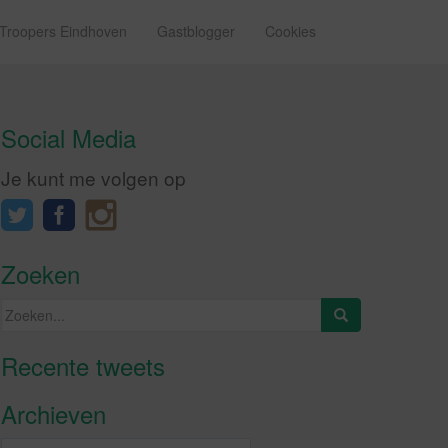
 Troopers Eindhoven
Gastblogger
Cookies
Social Media
Je kunt me volgen op
Zoeken
Zoeken
naar:
Recente tweets
Klik om marketing cookies te
accepteren en deze inhoud in te
Archieven
schakelen