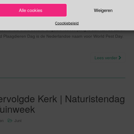
Alle cookies
Weigeren
wordt onder andere de rol die professionele
Coockiebeleid
zondheid extra belicht. Ongediertebestrijding is één van de zaken
ld Plaagdieren Dag is de Nederlandse naam voor World Pest Day.
Lees verder
ervolgde Kerk | Naturistendag
 Tuinweek
sen
Juni