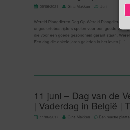
06/06/2021
Gina Makken
Juni
Wereld Plaagdieren Dag Op Wereld Plaagdieren Dag 
ongediertebestrijders spelen voor een goede volksge
die voor een goede gezondheid garant staan. Were
Een dag die enkele jaren geleden in het leven […]
11 juni – Dag van de V
| Vaderdag in België |
11/06/2017
Gina Makken
Een reactie plaat