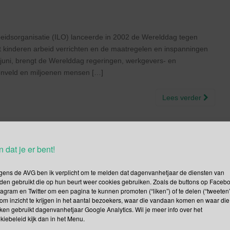
beidsorganisatie (ILO) lanceerde in 2002 de Werelddag tegen
t kinderen arbeid verrichten en de maatregelen en inspanningen
2 juni, brengt de Werelddag regeringen, werkgevers- en
enveld en miljoenen mensen […]
Lees verder
n dat je er bent!
dieren Dag | Open Dag
gens de AVG ben ik verplicht om te melden dat dagenvanhetjaar de diensten van
nationale Beatles Fan Dag | VN
den gebruikt die op hun beurt weer cookies gebruiken. Zoals de buttons op Faceb
tagram en Twitter om een pagina te kunnen promoten (“liken”) of te delen (“tweeten”
g van het Kapitalisme |
om inzicht te krijgen in het aantal bezoekers, waar die vandaan komen en waar die
kken gebruikt dagenvanhetjaar Google Analytics. Wil je meer info over het
Overlord
kiebeleid kijk dan in het Menu.