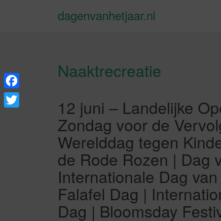
dagenvanhetjaar.nl
Naaktrecreatie
F
12 juni – Landelijke O
a
T
Zondag voor de Vervol
c
w
Werelddag tegen Kinde
e
i
de Rode Rozen | Dag va
b
t
Internationale Dag van
o
t
Falafel Dag | Internatio
o
e
k
Dag | Bloomsday Festiv
r