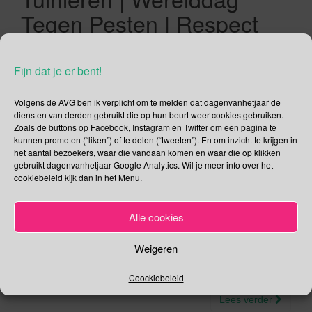
Tegen Pesten | Respect
voor Kippen dag | March
for Science | Fairtrade
Fijn dat je er bent!
Week | Week van de Korte
Volgens de AVG ben ik verplicht om te melden dat dagenvanhetjaar de
Keten | Romeinenweek
diensten van derden gebruikt die op hun beurt weer cookies gebruiken.
Zoals de buttons op Facebook, Instagram en Twitter om een pagina te
kunnen promoten (“liken”) of te delen (“tweeten”). En om inzicht te krijgen in
04/05/2019
Gina Makken
Mei
het aantal bezoekers, waar die vandaan komen en waar die op klikken
gebruikt dagenvanhetjaar Google Analytics. Wil je meer info over het
cookiebeleid kijk dan in het Menu.
Nationale Dodenherdenking De Nationale Dodenherdenking
op de Dam maakt ieder jaar een grote indruk op me; de 2
Alle cookies
minuten stilte van duizenden mensen op de Dam, het taptoe-
signaal, de kranslegging, de toespraken, het zingen van het
Weigeren
Wilhelmus. Ik krijg er elk jaar weer kippenvel van. Daarom
zeg ik: laten we op de Nationale Dodenherdenking in […]
Coockiebeleid
Lees verder