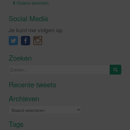
Berichtnavigatie
Oudere berichten
Social Media
Je kunt me volgen op
Zoeken
Zoeken
naar:
Recente tweets
Klik om marketing cookies te
accepteren en deze inhoud in te
Archieven
schakelen
Archieven
Tags