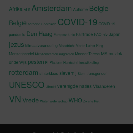
Amsterdam
Belgie
Afrika
Autisme
ALS
COVID-19
België
COVID-19-
beroerte
Chocolade
Den Haag
Fairtrade
Japan
hiv
pandemie
FAO
Europese Unie
jezus
klimaatverandering
Maastricht
Martin Luther King
MS
muziek
Mensenhandel
Moeder Teresa
Mensenrechten
migranten
pesten
onderwijs
Pi
Platform Handschriftontwikkeling
rotterdam
slavernij
sinterklaas
transgender
Stem
UNESCO
verenigde naties
Vlaanderen
Utrecht
VN
Vrede
WHO
wetenschap
Water
Zwarte Piet