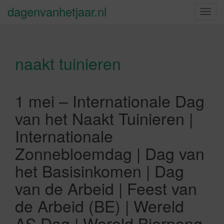
dagenvanhetjaar.nl
S
c
h
a
naakt tuinieren
k
e
l
n
1 mei – Internationale Dag
a
van het Naakt Tuinieren |
v
i
Internationale
g
Zonnebloemdag | Dag van
a
t
het Basisinkomen | Dag
i
van de Arbeid | Feest van
e
de Arbeid (BE) | Wereld
AS Dag | Wereld Bierpong