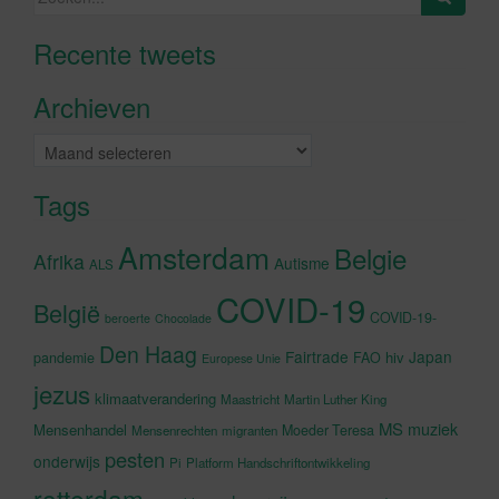
naar:
Recente tweets
Klik om marketing cookies te
accepteren en deze inhoud in te
Archieven
schakelen
Archieven
Tags
Amsterdam
Belgie
Afrika
Autisme
ALS
COVID-19
België
COVID-19-
beroerte
Chocolade
Den Haag
Fairtrade
Japan
hiv
pandemie
FAO
Europese Unie
jezus
klimaatverandering
Maastricht
Martin Luther King
MS
muziek
Mensenhandel
Moeder Teresa
Mensenrechten
migranten
pesten
onderwijs
Pi
Platform Handschriftontwikkeling
rotterdam