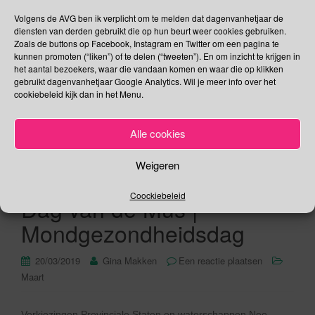
20 maart – Verkiezingen |
Volgens de AVG ben ik verplicht om te melden dat dagenvanhetjaar de
Begin van de lente | Dag
diensten van derden gebruikt die op hun beurt weer cookies gebruiken.
Zoals de buttons op Facebook, Instagram en Twitter om een pagina te
van het Geluk | Dag van de
kunnen promoten (“liken”) of te delen (“tweeten”). En om inzicht te krijgen in
het aantal bezoekers, waar die vandaan komen en waar die op klikken
Francofonie | MeatOut |
gebruikt dagenvanhetjaar Google Analytics. Wil je meer info over het
cookiebeleid kijk dan in het Menu.
Wereldverteldag |
Kikkerdag |
Alle cookies
Wereldtheaterdag voor
Weigeren
Kinderen en Jongeren |
Coockiebeleid
Dag van de Mus |
Mondgezondheidsdag
20/03/2019
Gina Makken
Een reactie plaatsen
Maart
Verkiezingen Provinciale Staten en waterschappen Nee,