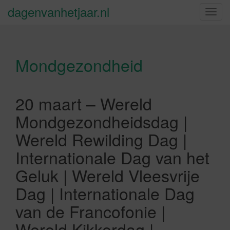
dagenvanhetjaar.nl
S
c
h
a
Mondgezondheid
k
e
l
n
20 maart – Wereld
a
Mondgezondheidsdag |
v
i
Wereld Rewilding Dag |
g
Internationale Dag van het
a
t
Geluk | Wereld Vleesvrije
i
Dag | Internationale Dag
e
van de Francofonie |
Wereld Kikkerdag |