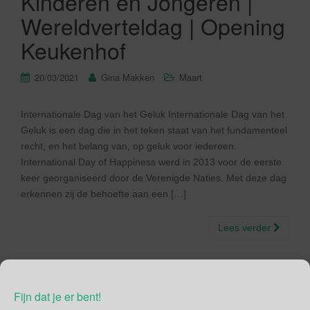
Kinderen en Jongeren |
Wereldverteldag | Opening
Keukenhof
20/03/2021
Gina Makken
Maart
Internationale Dag van het Geluk Internationale Dag van het
Geluk is een dag die in het teken staat van het fundamenteel
recht, en het belang van, op geluk voor iedereen.
International Day of Happiness werd in 2013 voor de eerste
keer georganiseerd door de Verenigde Naties. Met deze dag
erkennen zij de behoefte aan een […]
Lees verder
Fijn dat je er bent!