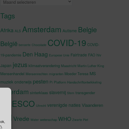
Archieven
Tags
Amsterdam
Belgie
Afrika
Autisme
ALS
COVID-19
België
COVID-
beroerte
Chocolade
Den Haag
Fairtrade
hiv
19-pandemie
FAO
Europese Unie
jezus
Japan
klimaatverandering
Maastricht
Martin Luther King
MS
Mensenhandel
Moeder Teresa
Mensenrechten
migranten
pesten
muziek
onderwijs
Pi
Platform Handschriftontwikkeling
rotterdam
slavernij
sinterklaas
transgender
Stem
UNESCO
verenigde naties
Vlaanderen
Utrecht
VN
Vrede
WHO
wetenschap
Water
Zwarte Piet
ook,
).