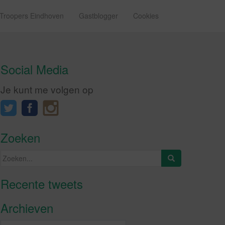
 Troopers Eindhoven
Gastblogger
Cookies
Social Media
Je kunt me volgen op
Zoeken
Zoeken
naar:
Recente tweets
Klik om marketing cookies te
accepteren en deze inhoud in te
Archieven
schakelen