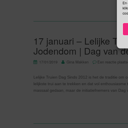
En 
kli
coo
17 januari – Lelijke Tr
Jodendom | Dag van de
17/01/2019
Gina Makken
Een reactie plaat
Lelijke Truien Dag Sinds 2012 is het de traditie om
lelijkste trui aan te trekken en dat vol enthousiasme
massaal gedaan, maar de initiatiefnemers van Dag v