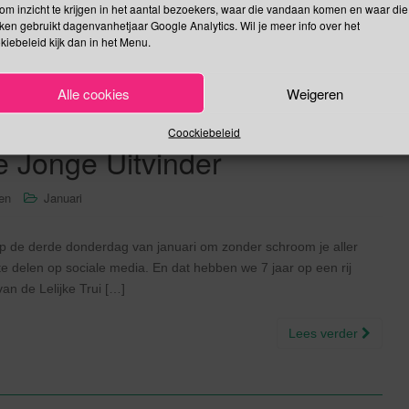
Lees verder
om inzicht te krijgen in het aantal bezoekers, waar die vandaan komen en waar die
kken gebruikt dagenvanhetjaar Google Analytics. Wil je meer info over het
kiebeleid kijk dan in het Menu.
Alle cookies
Weigeren
uien Dag | Dag van het
Coockiebeleid
 Jonge Uitvinder
sen
Januari
 op de derde donderdag van januari om zonder schroom je aller
 te delen op sociale media. En dat hebben we 7 jaar op een rij
an de Lelijke Trui […]
Lees verder