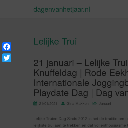
dagenvanhetjaar.nl
Lelijke Trui
F
21 januari – Lelijke Tru
a
T
Knuffeldag | Rode Eek
c
w
Internationale Joggingb
e
i
Playdate Dag | Dag van
b
t
o
t
21/01/2021
Gina Makken
Januari
o
e
k
Lelijke Truien Dag Sinds 2012 is het de traditie om
r
lelijkste trui aan te trekken en dat vol enthousiasme