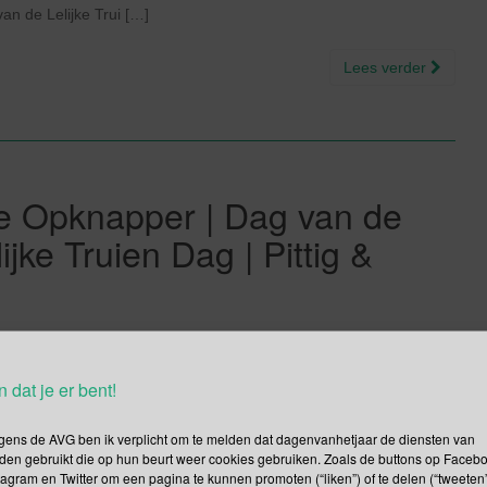
an de Lelijke Trui […]
Lees verder
de Opknapper | Dag van de
ijke Truien Dag | Pittig &
n dat je er bent!
 van de Nationale Denktank 2018 in de Week van de Circulaire
. Dit jaar neem t de Milieucentrale het stokje over. Dag van de
gens de AVG ben ik verplicht om te melden dat dagenvanhetjaar de diensten van
pareren. Ik las op dagvandeopknapper.nl […]
den gebruikt die op hun beurt weer cookies gebruiken. Zoals de buttons op Faceb
tagram en Twitter om een pagina te kunnen promoten (“liken”) of te delen (“tweeten”