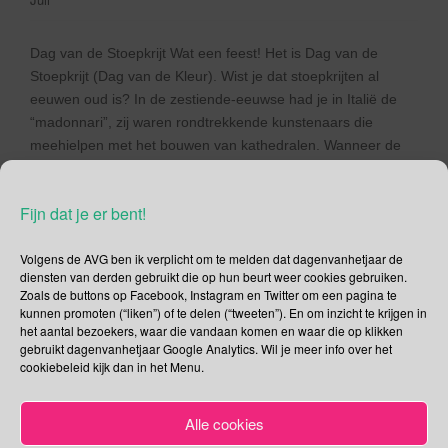
Dag van de Stoepkrijt Wat een feest! Het is Dag van de
Stoepkrijt (Dag van de Kleur). Wist je dat stoepkrijten al
eeuwen oud is? In de zestiende-eeuwse had je in Italië de
“madonnari”, zij waren rondtrekkende kunstenaars die
meehielpen met het bouwen van kathedralen. Wanneer de
kathedraal af was moesten ze een andere bron […]
Fijn dat je er bent!
Lees verder
Volgens de AVG ben ik verplicht om te melden dat dagenvanhetjaar de
diensten van derden gebruikt die op hun beurt weer cookies gebruiken.
Zoals de buttons op Facebook, Instagram en Twitter om een pagina te
kunnen promoten (“liken”) of te delen (“tweeten”). En om inzicht te krijgen in
het aantal bezoekers, waar die vandaan komen en waar die op klikken
21 maart – Happy
gebruikt dagenvanhetjaar Google Analytics. Wil je meer info over het
cookiebeleid kijk dan in het Menu.
Bachdag | Internationale
Dag tegen Racisme en
Alle cookies