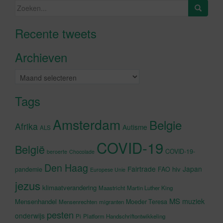
Zoeken
naar:
Recente tweets
Klik om marketing cookies te
accepteren en deze inhoud in te
Archieven
schakelen
Archieven
Tags
Amsterdam
Belgie
Afrika
Autisme
ALS
COVID-19
België
COVID-19-
beroerte
Chocolade
Den Haag
Fairtrade
Japan
hiv
pandemie
FAO
Europese Unie
jezus
klimaatverandering
Maastricht
Martin Luther King
MS
muziek
Mensenhandel
Moeder Teresa
Mensenrechten
migranten
pesten
onderwijs
Pi
Platform Handschriftontwikkeling