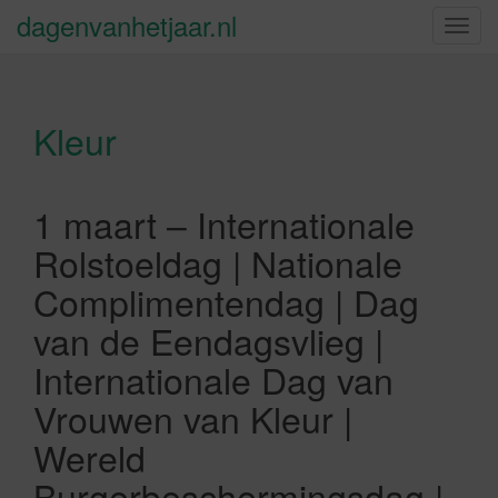
dagenvanhetjaar.nl
S
c
h
a
Kleur
k
e
l
n
1 maart – Internationale
a
Rolstoeldag | Nationale
v
i
Complimentendag | Dag
g
van de Eendagsvlieg |
a
t
Internationale Dag van
i
Vrouwen van Kleur |
e
Wereld
Burgerbeschermingsdag |