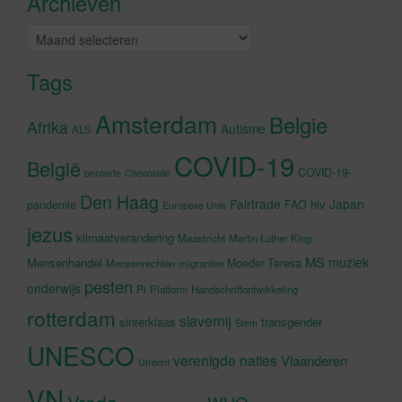
Archieven
schakelen
Archieven
Tags
Amsterdam
Belgie
Afrika
Autisme
ALS
COVID-19
België
COVID-19-
beroerte
Chocolade
Den Haag
Fairtrade
Japan
hiv
pandemie
FAO
Europese Unie
jezus
klimaatverandering
Maastricht
Martin Luther King
MS
muziek
Mensenhandel
Moeder Teresa
Mensenrechten
migranten
pesten
onderwijs
Pi
Platform Handschriftontwikkeling
rotterdam
slavernij
sinterklaas
transgender
Stem
UNESCO
verenigde naties
Vlaanderen
Utrecht
VN