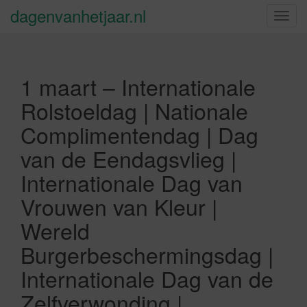
dagenvanhetjaar.nl
S
c
h
a
1 maart – Internationale
k
e
Rolstoeldag | Nationale
l
Complimentendag | Dag
n
a
van de Eendagsvlieg |
v
Internationale Dag van
i
g
Vrouwen van Kleur |
a
Wereld
t
i
Burgerbeschermingsdag |
e
Internationale Dag van de
Zelfverwonding |