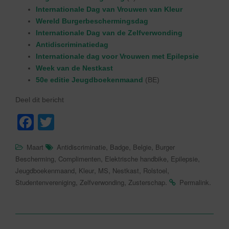
Internationale Dag van Vrouwen van Kleur
Wereld Burgerbeschermingsdag
Internationale Dag van de Zelfverwonding
Antidiscriminatiedag
Internationale dag voor Vrouwen met Epilepsie
Week van de Nestkast
50e editie Jeugdboekenmaand
(BE)
Deel dit bericht
F
T
a
wi
,
,
,
Maart
Antidiscriminatie
Badge
Belgie
Burger
c
tt
,
,
,
,
Bescherming
Complimenten
Elektrische handbike
Epilepsie
e
er
,
,
,
,
,
Jeugdboekenmaand
Kleur
MS
Nestkast
Rolstoel
,
,
.
.
Studentenvereniging
Zelfverwonding
Zusterschap
Permalink
b
o
o