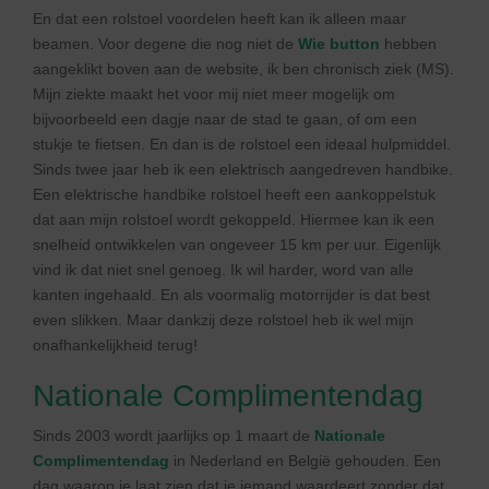
En dat een rolstoel voordelen heeft kan ik alleen maar
beamen. Voor degene die nog niet de
Wie button
hebben
aangeklikt boven aan de website, ik ben chronisch ziek (MS).
Mijn ziekte maakt het voor mij niet meer mogelijk om
bijvoorbeeld een dagje naar de stad te gaan, of om een
stukje te fietsen. En dan is de rolstoel een ideaal hulpmiddel.
Sinds twee jaar heb ik een elektrisch aangedreven handbike.
Een elektrische handbike rolstoel heeft een aankoppelstuk
dat aan mijn rolstoel wordt gekoppeld. Hiermee kan ik een
snelheid ontwikkelen van ongeveer 15 km per uur. Eigenlijk
vind ik dat niet snel genoeg. Ik wil harder, word van alle
kanten ingehaald. En als voormalig motorrijder is dat best
even slikken. Maar dankzij deze rolstoel heb ik wel mijn
onafhankelijkheid terug!
Nationale Complimentendag
Sinds 2003 wordt jaarlijks op 1 maart de
Nationale
Complimentendag
in Nederland en België gehouden. Een
dag waarop je laat zien dat je iemand waardeert zonder dat