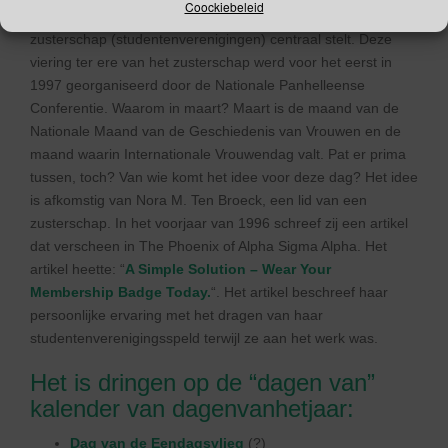
Coockiebeleid
De
International Badge Day
is een dag waarop men het
zusterschap (studentenverenigingen) centraal stelt. Deze
viering ter ere van het zusterschap werd voor het eerst in
1997 georganiseerd door de Nationale Panhelleense
Conferentie. Waarom in maart? Maart is de maand van de
Nationale Maand van de Geschiedenis van Vrouwen en de
maand waarin Internationale Vrouwendag valt. Pat er prima
tussen, toch? Van wie komt het idee voor deze dag? Het idee
is afkomstig van Nora M. Ten Broeck, een lid van een
zusterschap. In het voorjaar van 1996 schreef zij een artikel
dat verscheen in The Phoenix of Alpha Sigma Alpha. Het
artikel heette: “
A Simple Solution – Wear Your
Membership Badge Today.
“. Het artikel beschreef haar
persoonlijke ervaring met het dragen van haar
studentenverenigingsspeld terwijl ze aan het werk was.
Het is dringen op de “dagen van”
kalender van dagenvanhetjaar:
Dag van de Eendagsvlieg
(?)