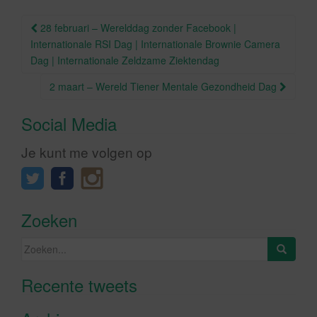
k
Berichtnavigatie
28 februari – Werelddag zonder Facebook |
Internationale RSI Dag | Internationale Brownie Camera
Dag | Internationale Zeldzame Ziektendag
2 maart – Wereld Tiener Mentale Gezondheid Dag
Social Media
Je kunt me volgen op
Zoeken
Zoeken
naar:
Recente tweets
Klik om marketing cookies te
accepteren en deze inhoud in te